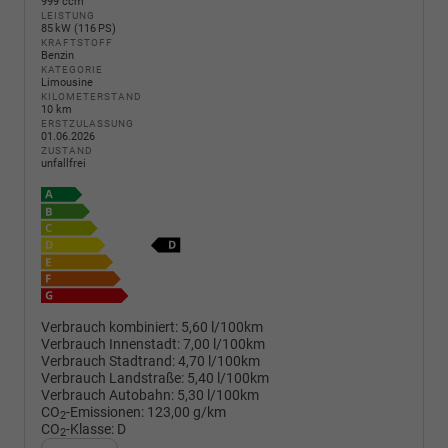
999 ccm
LEISTUNG
85 kW (116 PS)
KRAFTSTOFF
Benzin
KATEGORIE
Limousine
KILOMETERSTAND
10 km
ERSTZULASSUNG
01.06.2026
ZUSTAND
unfallfrei
Verbrauch kombiniert:
5,60 l/100km
Verbrauch Innenstadt:
7,00 l/100km
Verbrauch Stadtrand:
4,70 l/100km
Verbrauch Landstraße:
5,40 l/100km
Verbrauch Autobahn:
5,30 l/100km
CO
-Emissionen:
123,00 g/km
2
CO
-Klasse:
D
2