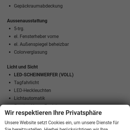
Gepäckraumabdeckung
Aussenausstattung
5-trg.
el. Fensterheber vorne
el. Außenspiegel beheizbar
Colorverglasung
Licht und Sicht
LED-SCHEINWERFER (VOLL)
Tagfahrlicht
LED-Heckleuchten
Lichtautomatik
Coming-Home-Funktion
Wir respektieren Ihre Privatsphäre
Leaving-Home-Funktion
NEBELSCHEINWERFER
Unsere Website setzt Cookies ein, um unsere Dienste für
Sie bereitzustellen. Hierbei berücksichtigen wir Ihre