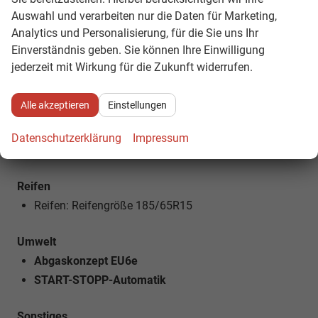
Auswahl und verarbeiten nur die Daten für Marketing,
Technik
Analytics und Personalisierung, für die Sie uns Ihr
7-Gang-Automatikgetriebe
Einverständnis geben. Sie können Ihre Einwilligung
Niveauregulierung
jederzeit mit Wirkung für die Zukunft widerrufen.
Bordcomputer
Servolenkung
Alle akzeptieren
Einstellungen
ZV mit Funk-Fernverschließung
Zentralverriegelung
Datenschutzerklärung
Impressum
Berganfahrassistent
Reifen
Reifen: Reifengröße 185/65R15
Umwelt
Abgaskonzept EU6e
START-STOPP-Automatik
Sonstiges