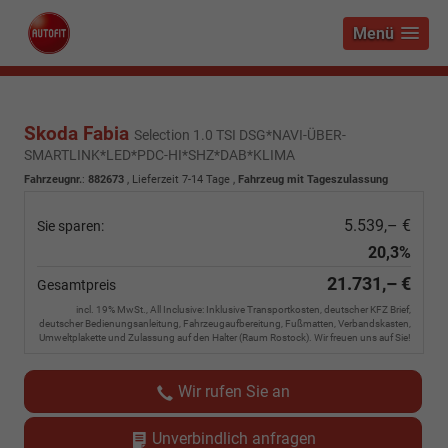
Menü
Skoda Fabia
Selection 1.0 TSI DSG*NAVI-ÜBER-
SMARTLINK*LED*PDC-HI*SHZ*DAB*KLIMA
Fahrzeugnr.
:
882673
,
Lieferzeit 7-14 Tage
,
Fahrzeug mit Tageszulassung
5.539,– €
Sie sparen:
20,3%
21.731,– €
Gesamtpreis
incl. 19% MwSt., All Inclusive: Inklusive Transportkosten, deutscher KFZ Brief,
deutscher Bedienungsanleitung, Fahrzeugaufbereitung, Fußmatten, Verbandskasten,
Umweltplakette und Zulassung auf den Halter (Raum Rostock). Wir freuen uns auf Sie!
Wir rufen Sie an
Unverbindlich anfragen