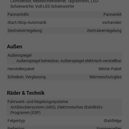
Lichtsensor, Nebelscheinwerfer, Tagfahrlicht, LED-
Scheinwerfer, Voll-LED Scheinwerfer
Pannenhilfe
Pannenkit
Start/Stop-Automatik
vorhanden
Zentralverriegelung
Zentralverriegelung
Außen
Außenspiegel
Außenspiegel beheizbar, Außenspiegel elektrisch verstellbar
Herstellerpaket
Winter-Paket
Scheiben, Verglasung
Wärmeschutzglas
Räder & Technik
Fahrwerk- und Regelungssysteme
Antiblockiersystem (ABS), Elektronisches Stabilitäts-
Programm (ESP)
Felgentyp
Stahlfelge
Reifentyp
Sommerreifen