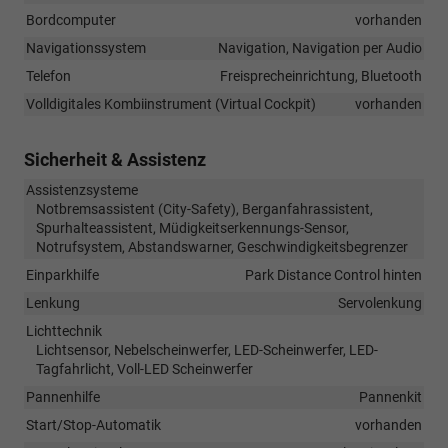
Bordcomputer
vorhanden
Navigationssystem
Navigation, Navigation per Audio
Telefon
Freisprecheinrichtung, Bluetooth
Volldigitales Kombiinstrument (Virtual Cockpit)
vorhanden
Sicherheit & Assistenz
Assistenzsysteme
Notbremsassistent (City-Safety), Berganfahrassistent,
Spurhalteassistent, Müdigkeitserkennungs-Sensor,
Notrufsystem, Abstandswarner, Geschwindigkeitsbegrenzer
Einparkhilfe
Park Distance Control hinten
Lenkung
Servolenkung
Lichttechnik
Lichtsensor, Nebelscheinwerfer, LED-Scheinwerfer, LED-
Tagfahrlicht, Voll-LED Scheinwerfer
Pannenhilfe
Pannenkit
Start/Stop-Automatik
vorhanden