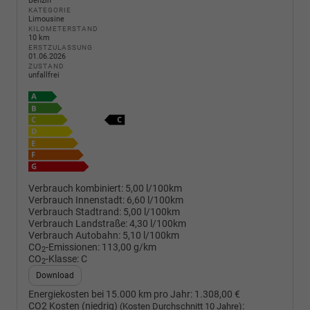
Benzin
KATEGORIE
Limousine
KILOMETERSTAND
10 km
ERSTZULASSUNG
01.06.2026
ZUSTAND
unfallfrei
Verbrauch kombiniert:
5,00 l/100km
Verbrauch Innenstadt:
6,60 l/100km
Verbrauch Stadtrand:
5,00 l/100km
Verbrauch Landstraße:
4,30 l/100km
Verbrauch Autobahn:
5,10 l/100km
CO
-Emissionen:
113,00 g/km
2
CO
-Klasse:
C
2
Download
Energiekosten bei 15.000 km pro Jahr:
1.308,00 €
CO2 Kosten (niedrig)
:
(Kosten Durchschnitt 10 Jahre)