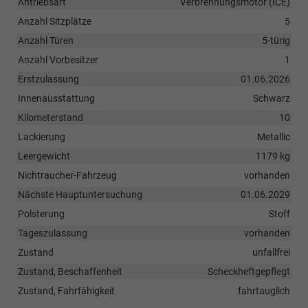
Antriebsart
Verbrennungsmotor (ICE)
Anzahl Sitzplätze
5
Anzahl Türen
5-türig
Anzahl Vorbesitzer
1
Erstzulassung
01.06.2026
Innenausstattung
Schwarz
Kilometerstand
10
Lackierung
Metallic
Leergewicht
1179 kg
Nichtraucher-Fahrzeug
vorhanden
Nächste Hauptuntersuchung
01.06.2029
Polsterung
Stoff
Tageszulassung
vorhanden
Zustand
unfallfrei
Zustand, Beschaffenheit
Scheckheftgepflegt
Zustand, Fahrfähigkeit
fahrtauglich