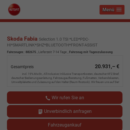
Menü
Skoda Fabia
Selection 1.0 TSI *LED*PDC-
HI*SMARTLINK*SHZ*BLUETOOTH*FRONT-ASSIST
Fahrzeugnr.
:
882675
,
Lieferzeit 7-14 Tage
,
Fahrzeug mit Tageszulassung
20.931,– €
Gesamtpreis
incl. 19% MwSt., All Inclusive: Inklusive Transportkosten, deutscher KFZ Brief,
deutscher Bedienungsanleitung, Fahrzeugaufbereitung, Fußmatten, Verbandskasten,
Umweltplakette und Zulassung auf den Halter (Raum Rostock). Wir freuen uns auf Sie!
Wir rufen Sie an
Unverbindlich anfragen
Fahrzeugankauf