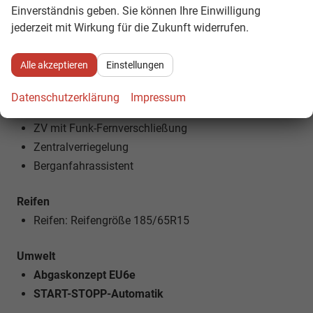
Einverständnis geben. Sie können Ihre Einwilligung
jederzeit mit Wirkung für die Zukunft widerrufen.
Technik
5-Gang-Schaltgetriebe
Alle akzeptieren
Einstellungen
Bordcomputer
Außentemperaturanzeige
Datenschutzerklärung
Impressum
Servolenkung
ZV mit Funk-Fernverschließung
Zentralverriegelung
Berganfahrassistent
Reifen
Reifen: Reifengröße 185/65R15
Umwelt
Abgaskonzept EU6e
START-STOPP-Automatik