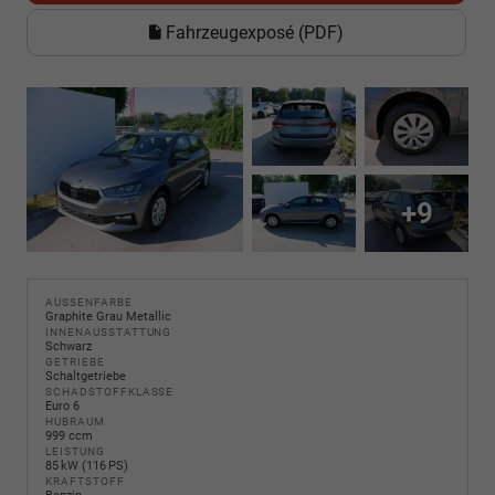
Fahrzeugexposé (PDF)
+9
AUSSENFARBE
Graphite Grau Metallic
INNENAUSSTATTUNG
Schwarz
GETRIEBE
Schaltgetriebe
SCHADSTOFFKLASSE
Euro 6
HUBRAUM
999 ccm
LEISTUNG
85 kW (116 PS)
KRAFTSTOFF