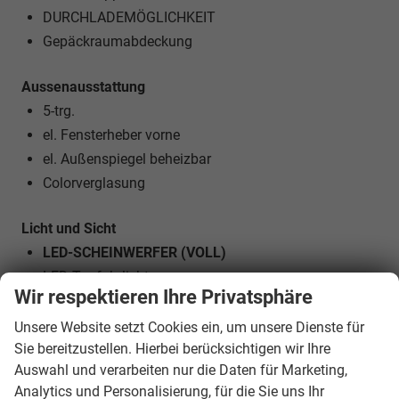
DURCHLADEMÖGLICHKEIT
Gepäckraumabdeckung
Aussenausstattung
5-trg.
el. Fensterheber vorne
el. Außenspiegel beheizbar
Colorverglasung
Licht und Sicht
LED-SCHEINWERFER (VOLL)
LED-Tagfahrlicht
Wir respektieren Ihre Privatsphäre
LED-Heckleuchten
Lichtautomatik
Unsere Website setzt Cookies ein, um unsere Dienste für
Sie bereitzustellen. Hierbei berücksichtigen wir Ihre
Coming-Home-Funktion
Auswahl und verarbeiten nur die Daten für Marketing,
Leaving-Home-Funktion
Analytics und Personalisierung, für die Sie uns Ihr
NEBELSCHEINWERFER