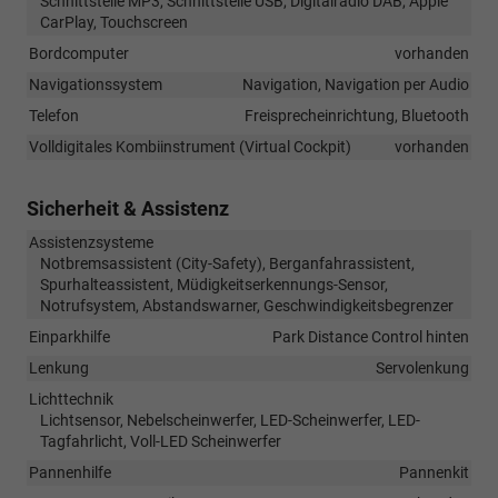
Schnittstelle MP3, Schnittstelle USB, Digitalradio DAB, Apple
CarPlay, Touchscreen
Bordcomputer
vorhanden
Navigationssystem
Navigation, Navigation per Audio
Telefon
Freisprecheinrichtung, Bluetooth
Volldigitales Kombiinstrument (Virtual Cockpit)
vorhanden
Sicherheit & Assistenz
Assistenzsysteme
Notbremsassistent (City-Safety), Berganfahrassistent,
Spurhalteassistent, Müdigkeitserkennungs-Sensor,
Notrufsystem, Abstandswarner, Geschwindigkeitsbegrenzer
Einparkhilfe
Park Distance Control hinten
Lenkung
Servolenkung
Lichttechnik
Lichtsensor, Nebelscheinwerfer, LED-Scheinwerfer, LED-
Tagfahrlicht, Voll-LED Scheinwerfer
Pannenhilfe
Pannenkit