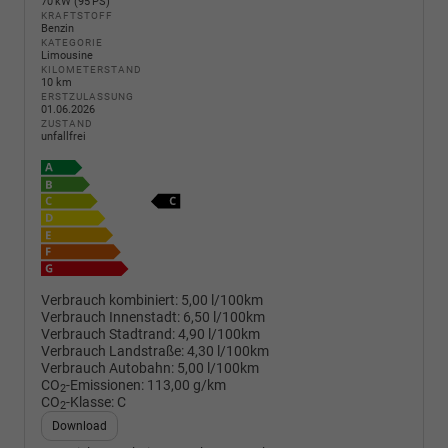
70 kW (95 PS)
KRAFTSTOFF
Benzin
KATEGORIE
Limousine
KILOMETERSTAND
10 km
ERSTZULASSUNG
01.06.2026
ZUSTAND
unfallfrei
Verbrauch kombiniert:
5,00 l/100km
Verbrauch Innenstadt:
6,50 l/100km
Verbrauch Stadtrand:
4,90 l/100km
Verbrauch Landstraße:
4,30 l/100km
Verbrauch Autobahn:
5,00 l/100km
CO
-Emissionen:
113,00 g/km
2
CO
-Klasse:
C
2
Download