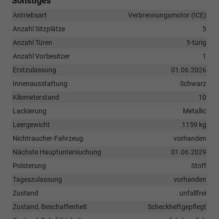
Sonstiges
Antriebsart
Verbrennungsmotor (ICE)
Anzahl Sitzplätze
5
Anzahl Türen
5-türig
Anzahl Vorbesitzer
1
Erstzulassung
01.06.2026
Innenausstattung
Schwarz
Kilometerstand
10
Lackierung
Metallic
Leergewicht
1159 kg
Nichtraucher-Fahrzeug
vorhanden
Nächste Hauptuntersuchung
01.06.2029
Polsterung
Stoff
Tageszulassung
vorhanden
Zustand
unfallfrei
Zustand, Beschaffenheit
Scheckheftgepflegt