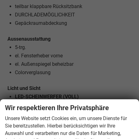
teilbar klappbare Rücksitzbank
DURCHLADEMÖGLICHKEIT
Gepäckraumabdeckung
Aussenausstattung
5-trg.
el. Fensterheber vorne
el. Außenspiegel beheizbar
Colorverglasung
Licht und Sicht
LED-SCHEINWERFER (VOLL)
LED-Tagfahrlicht
Wir respektieren Ihre Privatsphäre
LED-Heckleuchten
Unsere Website setzt Cookies ein, um unsere Dienste für
Lichtautomatik
Sie bereitzustellen. Hierbei berücksichtigen wir Ihre
Coming-Home-Funktion
Auswahl und verarbeiten nur die Daten für Marketing,
Leaving-Home-Funktion