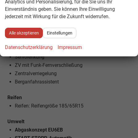
Analytics und Personalisierung, für die Sie uns Ihr
NEBELSCHEINWERFER
Einverständnis geben. Sie können Ihre Einwilligung
jederzeit mit Wirkung für die Zukunft widerrufen.
Technik
5-Gang-Schaltgetriebe
Alle akzeptieren
Einstellungen
Bordcomputer
Datenschutzerklärung
Impressum
Außentemperaturanzeige
Servolenkung
ZV mit Funk-Fernverschließung
Zentralverriegelung
Berganfahrassistent
Reifen
Reifen: Reifengröße 185/65R15
Umwelt
Abgaskonzept EU6EB