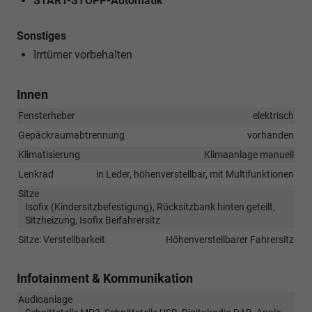
START-STOPP-Automatik
Sonstiges
Irrtümer vorbehalten
Innen
Fensterheber
elektrisch
Gepäckraumabtrennung
vorhanden
Klimatisierung
Klimaanlage manuell
Lenkrad
in Leder, höhenverstellbar, mit Multifunktionen
Sitze
Isofix (Kindersitzbefestigung), Rücksitzbank hinten geteilt,
Sitzheizung, Isofix Beifahrersitz
Sitze: Verstellbarkeit
Höhenverstellbarer Fahrersitz
Infotainment & Kommunikation
Audioanlage