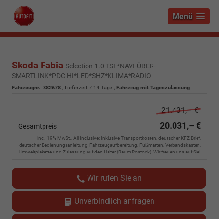
Menü
Skoda Fabia
Selection 1.0 TSI *NAVI-ÜBER-
SMARTLINK*PDC-HI*LED*SHZ*KLIMA*RADIO
Fahrzeugnr.
:
882678
,
Lieferzeit 7-14 Tage
,
Fahrzeug mit Tageszulassung
21.431,– €
20.031,– €
Gesamtpreis
incl. 19% MwSt., All Inclusive: Inklusive Transportkosten, deutscher KFZ Brief,
deutscher Bedienungsanleitung, Fahrzeugaufbereitung, Fußmatten, Verbandskasten,
Umweltplakette und Zulassung auf den Halter (Raum Rostock). Wir freuen uns auf Sie!
Wir rufen Sie an
Unverbindlich anfragen