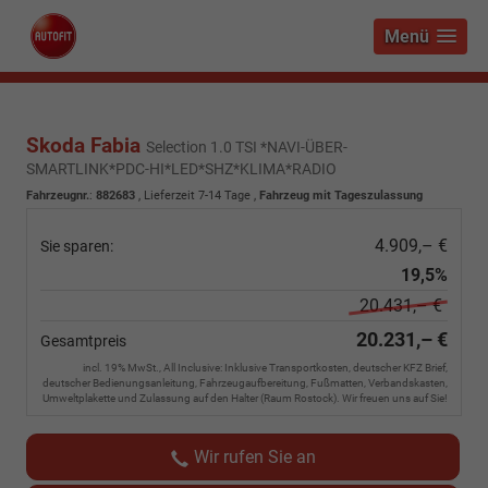
Menü
Skoda Fabia
Selection 1.0 TSI *NAVI-ÜBER-
SMARTLINK*PDC-HI*LED*SHZ*KLIMA*RADIO
Fahrzeugnr.
:
882683
,
Lieferzeit 7-14 Tage
,
Fahrzeug mit Tageszulassung
4.909,– €
Sie sparen:
19,5%
20.431,– €
20.231,– €
Gesamtpreis
incl. 19% MwSt., All Inclusive: Inklusive Transportkosten, deutscher KFZ Brief,
deutscher Bedienungsanleitung, Fahrzeugaufbereitung, Fußmatten, Verbandskasten,
Umweltplakette und Zulassung auf den Halter (Raum Rostock). Wir freuen uns auf Sie!
Wir rufen Sie an