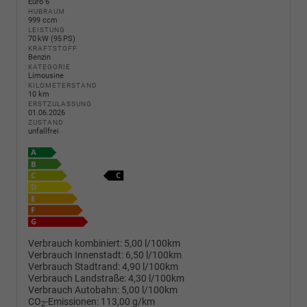
Euro 6
HUBRAUM
999 ccm
LEISTUNG
70 kW (95 PS)
KRAFTSTOFF
Benzin
KATEGORIE
Limousine
KILOMETERSTAND
10 km
ERSTZULASSUNG
01.06.2026
ZUSTAND
unfallfrei
Verbrauch kombiniert:
5,00 l/100km
Verbrauch Innenstadt:
6,50 l/100km
Verbrauch Stadtrand:
4,90 l/100km
Verbrauch Landstraße:
4,30 l/100km
Verbrauch Autobahn:
5,00 l/100km
CO
-Emissionen:
113,00 g/km
2