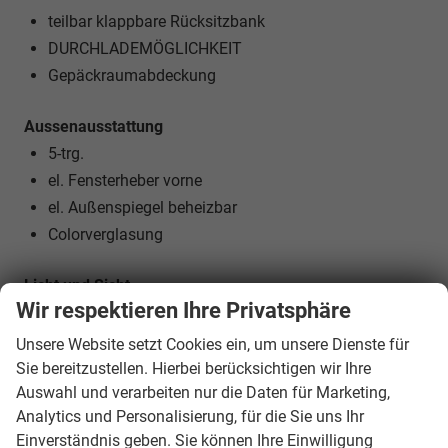
teilbar klappbare Rücksitzbank
DURCHLADEMÖGLICHKEIT
Gepäckraumabdeckung
Aussenausstattung
5-trg.
el. Fensterheber vorne
el. Außenspiegel beheizbar
Colorverglasung
Licht und Sicht
Wir respektieren Ihre Privatsphäre
LED-SCHEINWERFER (VOLL)
LED-Tagfahrlicht
Unsere Website setzt Cookies ein, um unsere Dienste für
LED-Heckleuchten
Sie bereitzustellen. Hierbei berücksichtigen wir Ihre
Auswahl und verarbeiten nur die Daten für Marketing,
Lichtautomatik
Analytics und Personalisierung, für die Sie uns Ihr
Coming-Home-Funktion
Einverständnis geben. Sie können Ihre Einwilligung
Leaving-Home-Funktion