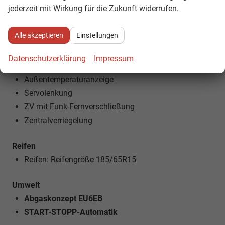
jederzeit mit Wirkung für die Zukunft widerrufen.
NEBELSCHEINWERFER
Alle akzeptieren
Einstellungen
Technik
5-Gang-Schaltgetriebe
Datenschutzerklärung
Impressum
Bordcomputer
Außentemperaturanzeige
Servolenkung
ZV mit Funk-Fernverschließung
Zentralverriegelung
Reifen
Reifen: Reifengröße 185/65R15
Umwelt
Abgaskonzept EU6EB
START-STOPP-Automatik