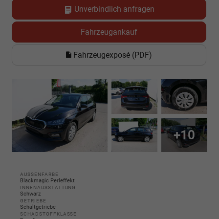
Unverbindlich anfragen
Fahrzeugankauf
Fahrzeugexposé (PDF)
+10
AUSSENFARBE
Blackmagic Perleffekt
INNENAUSSTATTUNG
Schwarz
GETRIEBE
Schaltgetriebe
SCHADSTOFFKLASSE