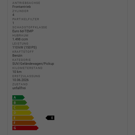
ANTRIEBSACHSE
Frontantrieb
ZYLINDER
4
PARTIKELFILTER
1
SCHADSTOFFKLASSE
Euro 6d-TEMP
HUBRAUM
1.498 ccm
LEISTUNG
110 kW (150 PS)
KRAFTSTOFF
Benzin
KATEGORIE
SUV/Geländewagen/Pickup
KILOMETERSTAND
10 km
ERSTZULASSUNG
10.06.2026
ZUSTAND
unfallfrei