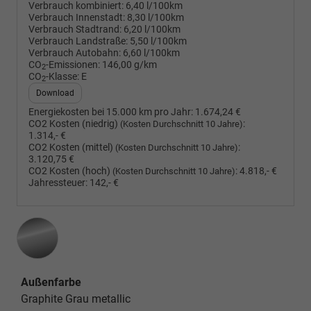
Verbrauch kombiniert:
6,40 l/100km
Verbrauch Innenstadt:
8,30 l/100km
Verbrauch Stadtrand:
6,20 l/100km
Verbrauch Landstraße:
5,50 l/100km
Verbrauch Autobahn:
6,60 l/100km
CO
-Emissionen:
146,00 g/km
2
CO
-Klasse:
E
2
Download
Energiekosten bei 15.000 km pro Jahr:
1.674,24 €
CO2 Kosten (niedrig)
:
(Kosten Durchschnitt 10 Jahre)
1.314,- €
CO2 Kosten (mittel)
:
(Kosten Durchschnitt 10 Jahre)
3.120,75 €
CO2 Kosten (hoch)
:
4.818,- €
(Kosten Durchschnitt 10 Jahre)
Jahressteuer:
142,- €
Außenfarbe
Graphite Grau metallic