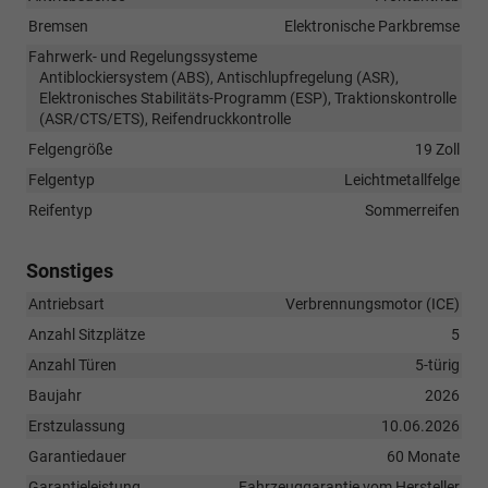
Bremsen
Elektronische Parkbremse
Fahrwerk- und Regelungssysteme
Antiblockiersystem (ABS), Antischlupfregelung (ASR),
Elektronisches Stabilitäts-Programm (ESP), Traktionskontrolle
(ASR/CTS/ETS), Reifendruckkontrolle
Felgengröße
19 Zoll
Felgentyp
Leichtmetallfelge
Reifentyp
Sommerreifen
Sonstiges
Antriebsart
Verbrennungsmotor (ICE)
Anzahl Sitzplätze
5
Anzahl Türen
5-türig
Baujahr
2026
Erstzulassung
10.06.2026
Garantiedauer
60 Monate
Garantieleistung
Fahrzeuggarantie vom Hersteller