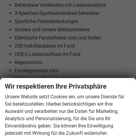
Beheizbare Vordersitze mit Lordosenstütze
3-Speichen-Sportlederlenkrad beheizbar
Sportliche Pedalabdeckungen
Vordere und hintere Mittelarmlehne
Elektrische Fensterheber vorn und hinten
230-Volt-Steckdose im Fond
USB-C-Ladeanschluss im Fond
Regenschirm
Einstiegsleisten vorn
Höhenverstellbare Vordersitze
Wir respektieren Ihre Privatsphäre
Geteilte und umklappbare Rücksitzlehne
Unsere Website setzt Cookies ein, um unsere Dienste für
Sie bereitzustellen. Hierbei berücksichtigen wir Ihre
Auswahl und verarbeiten nur die Daten für Marketing,
Multimedia & Komfort:
Analytics und Personalisierung, für die Sie uns Ihr
Einverständnis geben. Sie können Ihre Einwilligung
Navigationssystem mit Sprachsteuerung
jederzeit mit Wirkung für die Zukunft widerrufen.