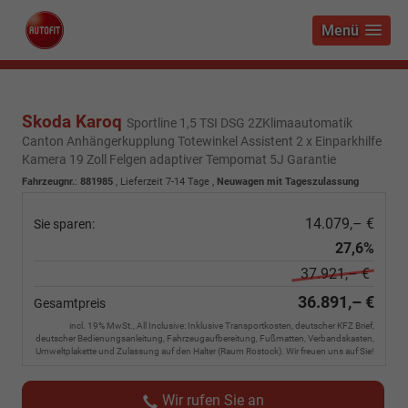
Menü
Skoda Karoq
Sportline 1,5 TSI DSG 2ZKlimaautomatik
Canton Anhängerkupplung Totewinkel Assistent 2 x Einparkhilfe
Kamera 19 Zoll Felgen adaptiver Tempomat 5J Garantie
Fahrzeugnr.
:
881985
,
Lieferzeit 7-14 Tage
,
Neuwagen mit Tageszulassung
14.079,– €
Sie sparen:
27,6%
37.921,– €
36.891,– €
Gesamtpreis
incl. 19% MwSt., All Inclusive: Inklusive Transportkosten, deutscher KFZ Brief,
deutscher Bedienungsanleitung, Fahrzeugaufbereitung, Fußmatten, Verbandskasten,
Umweltplakette und Zulassung auf den Halter (Raum Rostock). Wir freuen uns auf Sie!
Wir rufen Sie an