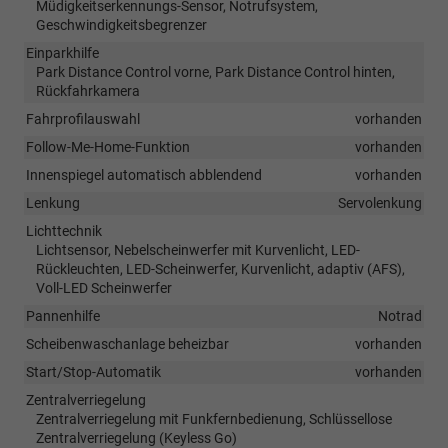
Müdigkeitserkennungs-Sensor, Notrufsystem,
Geschwindigkeitsbegrenzer
Einparkhilfe
Park Distance Control vorne, Park Distance Control hinten,
Rückfahrkamera
Fahrprofilauswahl
vorhanden
Follow-Me-Home-Funktion
vorhanden
Innenspiegel automatisch abblendend
vorhanden
Lenkung
Servolenkung
Lichttechnik
Lichtsensor, Nebelscheinwerfer mit Kurvenlicht, LED-
Rückleuchten, LED-Scheinwerfer, Kurvenlicht, adaptiv (AFS),
Voll-LED Scheinwerfer
Pannenhilfe
Notrad
Scheibenwaschanlage beheizbar
vorhanden
Start/Stop-Automatik
vorhanden
Zentralverriegelung
Zentralverriegelung mit Funkfernbedienung, Schlüssellose
Zentralverriegelung (Keyless Go)