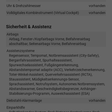
Uhr & Drehzahlmesser
vorhanden
Volldigitales Kombiinstrument (Virtual Cockpit)
vorhanden
Sicherheit & Assistenz
Airbags
Airbag, Fenster-/Kopfairbags Vorne, Beifahrerairbag
abschaltbar, Seitenairbags Vorne, Beifahrerairbag
Assistenzsysteme
Regensensor, Tempomat, Notbremsassistent (City-Safety),
Berganfahrassistent, Spurhalteassistent,
Spurwechselassistent, Fußgängererkennung,
Abstandstempomat adaptiv (ACC), Verkehrzeichenerkennung,
Toter-Winkel-Assistent, Querverkehrsassistent (RCTA),
Stauassistent, Müdigkeitserkennungs-Sensor,
Sprachassistent, Notrufsystem, Autonomes Notbremssystem,
Abstandswarner, Geschwindigkeitsbegrenzer, Anhänger-
Stabilisierungs-Programm, Ausweichassistent (ESA)
Diebstahl-Alarmanlage
vorhanden
Einparkhilfe