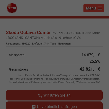
Menü
Skoda Octavia Combi
RS 265PS DSG HUD+Pano+360°
+DCC+AHK+CANTON+Matrix+Alu19+eHeck+GV4
Fahrzeugnr.
:
880220
,
Lieferzeit 7-14 Tage
,
Neuwagen
14.679,– €
Sie sparen:
25,5%
42.821,– €
Gesamtpreis
incl. 19% MwSt., All Inclusive: Inklusive Transportkosten, deutscher KFZ Brief,
deutscher Bedienungsanleitung, Fahrzeugaufbereitung, Fußmatten, Verbandskasten,
Umweltplakette und Zulassung auf den Halter (Raum Rostock). Wir freuen uns auf Sie!
Wir rufen Sie an
Unverbindlich anfragen