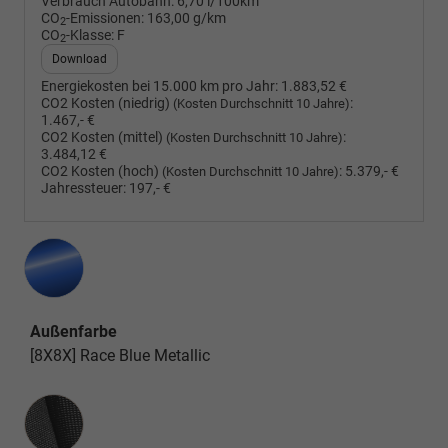
Verbrauch Autobahn:
6,70 l/100km
CO
-Emissionen:
163,00 g/km
2
CO
-Klasse:
F
2
Download
Energiekosten bei 15.000 km pro Jahr:
1.883,52 €
CO2 Kosten (niedrig)
:
(Kosten Durchschnitt 10 Jahre)
1.467,- €
CO2 Kosten (mittel)
:
(Kosten Durchschnitt 10 Jahre)
3.484,12 €
CO2 Kosten (hoch)
:
5.379,- €
(Kosten Durchschnitt 10 Jahre)
Jahressteuer:
197,- €
Außenfarbe
[8X8X] Race Blue Metallic
Innenausstattung