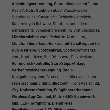
Ablenkungserkennung, Spurhalteassistent "Lane
Assist", Notruffunktion eCall
, Waschwasser-
Standanzeige, Kurvenlicht, Schlechtwetterlicht,
Dachreling in Schwarz
, Staufach unter dem
Beifahrersitz, Scheibenbremsen, 12 Volt Steckdose,
Mittelarmlehne vorn
, Pedale in Aluminium,
Multifunktions-Lederlenkrad mit Schaltwippen für
DSG-Getriebe, Sportlenkrad
, Sport-Komfortsitze
vorn, Kopfstützen, Wegfahrsperre, Servolenkung,
Reifendruckkontrolle, Start-Stopp-Anlage
,
Verkehrszeichenerkennung
,
Radio-
Navigationssystem
, Vordersitze höhenverstellbar,
Freisprecheinrichtung Bluetooth, Front Assist inkl.
City-Notbremsfunktion, Fußgängererkennung,
Wireless App-Connect, Matrix-LED-Scheinwerfer
inkl. LED-Tagfahrlicht, Blendfreies
Fernlichtassistent, LED-Rückleuchten,