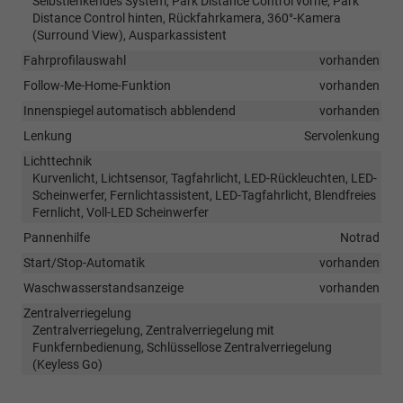
Selbstlenkendes System, Park Distance Control vorne, Park
Distance Control hinten, Rückfahrkamera, 360°-Kamera
(Surround View), Ausparkassistent
Fahrprofilauswahl
vorhanden
Follow-Me-Home-Funktion
vorhanden
Innenspiegel automatisch abblendend
vorhanden
Lenkung
Servolenkung
Lichttechnik
Kurvenlicht, Lichtsensor, Tagfahrlicht, LED-Rückleuchten, LED-
Scheinwerfer, Fernlichtassistent, LED-Tagfahrlicht, Blendfreies
Fernlicht, Voll-LED Scheinwerfer
Pannenhilfe
Notrad
Start/Stop-Automatik
vorhanden
Waschwasserstandsanzeige
vorhanden
Zentralverriegelung
Zentralverriegelung, Zentralverriegelung mit
Funkfernbedienung, Schlüssellose Zentralverriegelung
(Keyless Go)