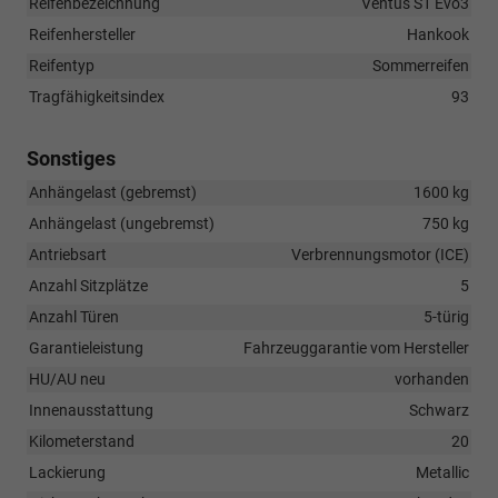
Reifenbezeichnung
Ventus S1 Evo3
Reifenhersteller
Hankook
Reifentyp
Sommerreifen
Tragfähigkeitsindex
93
Sonstiges
Anhängelast (gebremst)
1600 kg
Anhängelast (ungebremst)
750 kg
Antriebsart
Verbrennungsmotor (ICE)
Anzahl Sitzplätze
5
Anzahl Türen
5-türig
Garantieleistung
Fahrzeuggarantie vom Hersteller
HU/AU neu
vorhanden
Innenausstattung
Schwarz
Kilometerstand
20
Lackierung
Metallic