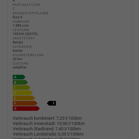
4
PARTIKELFILTER
1
SCHADSTOFFKLASSE
Euro 6
HUBRAUM
1.984 ccm
LEISTUNG
195 kW (265 PS)
KRAFTSTOFF
Benzin
KATEGORIE
Kombi
KILOMETERSTAND
20 km
ZUSTAND
unfallfrei
Verbrauch kombiniert:
7,20 l/100km
Verbrauch Innenstadt:
10,90 l/100km
Verbrauch Stadtrand:
7,40 l/100km
Verbrauch Landstraße:
6,00 l/100km