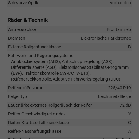
Schwarze Optik
vorhanden
Räder & Technik
Antriebsachse
Frontantrieb
Bremsen
Elektronische Parkbremse
Externe Rollgeräuschklasse
B
Fahrwerk- und Regelungssysteme
Antiblockiersystem (ABS), Antischlupfregelung (ASR),
Differentialsperre (ASD), Elektronisches Stabilitäts-Programm
(ESP), Traktionskontrolle (ASR/CTS/ETS),
Reifendruckkontrolle, Adaptive Fahrwerksregelung (DCC)
Reifengröße vorne
225/40 R19
Felgentyp
Leichtmetallfelge
Lautstärke externes Rollgeräusch der Reifen
72 dB
Reifen-Geschwindigkeitsindex
Y
Reifen-Kraftstoffeffizienzklasse
C
Reifen-Nasshaftungsklasse
A