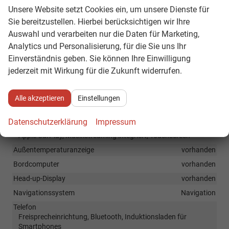
Unsere Website setzt Cookies ein, um unsere Dienste für
hinten geteilt, Sitzheizung, Sportsitze, Isofix Beifahrersitz
Sie bereitzustellen. Hierbei berücksichtigen wir Ihre
Sitze: Lordosenstütze
Fahrer und Beifahrer
Auswahl und verarbeiten nur die Daten für Marketing,
Sitze: Verstellbarkeit
Analytics und Personalisierung, für die Sie uns Ihr
Höhenverstellbarer Fahrer- und Beifahrersitz
Einverständnis geben. Sie können Ihre Einwilligung
jederzeit mit Wirkung für die Zukunft widerrufen.
Infotainment & Kommunikation
Assistenzsysteme
Sprachsteuerung
Alle akzeptieren
Einstellungen
Audioanlage
Radio/MP3-Player, Radio, Soundsystem, Schnittstelle MP3,
Datenschutzerklärung
Impressum
Schnittstelle USB, Digitalradio DAB, Farbdisplay, Android Auto,
Apple CarPlay, Musikstreaming integriert, Touchscreen
Außentemperaturanzeige
vorhanden
Bordcomputer
vorhanden
Head-up-Display
vorhanden
Navigationssystem
Navigation
Telefon
Freisprecheinrichtung, Bluetooth, Induktionsladen für
Smartphones