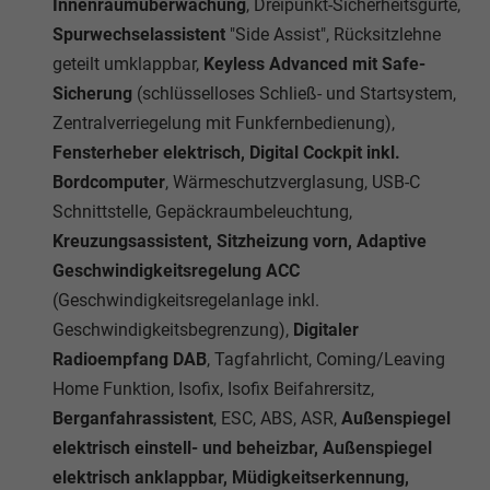
Innenraumüberwachung
, Dreipunkt-Sicherheitsgurte,
Spurwechselassistent
"Side Assist", Rücksitzlehne
geteilt umklappbar,
Keyless Advanced mit Safe-
Sicherung
(schlüsselloses Schließ- und Startsystem,
Zentralverriegelung mit Funkfernbedienung),
Fensterheber elektrisch, Digital Cockpit inkl.
Bordcomputer
, Wärmeschutzverglasung, USB-C
Schnittstelle, Gepäckraumbeleuchtung,
Kreuzungsassistent, Sitzheizung vorn, Adaptive
Geschwindigkeitsregelung ACC
(Geschwindigkeitsregelanlage inkl.
Geschwindigkeitsbegrenzung),
Digitaler
Radioempfang DAB
, Tagfahrlicht, Coming/Leaving
Home Funktion, Isofix, Isofix Beifahrersitz,
Berganfahrassistent
, ESC, ABS, ASR,
Außenspiegel
elektrisch einstell- und beheizbar, Außenspiegel
elektrisch anklappbar, Müdigkeitserkennung,