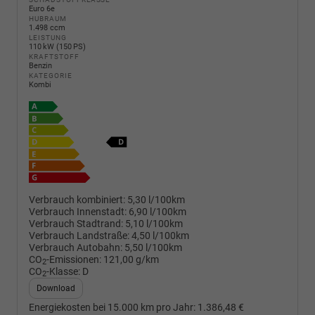
Euro 6e
HUBRAUM
1.498 ccm
LEISTUNG
110 kW (150 PS)
KRAFTSTOFF
Benzin
KATEGORIE
Kombi
Verbrauch kombiniert:
5,30 l/100km
Verbrauch Innenstadt:
6,90 l/100km
Verbrauch Stadtrand:
5,10 l/100km
Verbrauch Landstraße:
4,50 l/100km
Verbrauch Autobahn:
5,50 l/100km
CO
-Emissionen:
121,00 g/km
2
CO
-Klasse:
D
2
Download
Energiekosten bei 15.000 km pro Jahr:
1.386,48 €