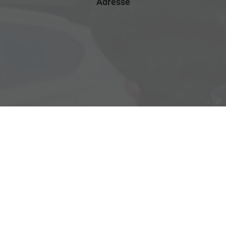
Adresse
Rostocker Str. 6
18198 Klein Schwaß
Ihre Anfahrt
Öffnungszeiten