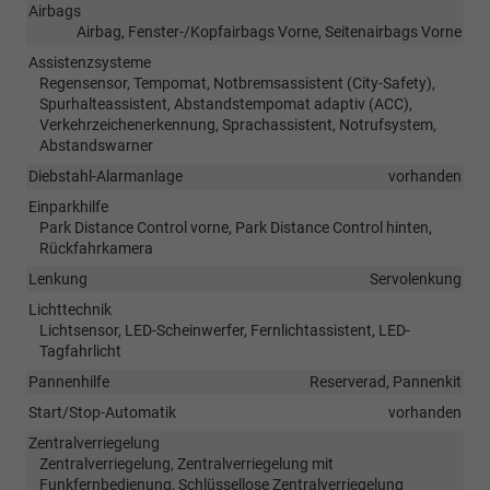
Airbags
Airbag, Fenster-/Kopfairbags Vorne, Seitenairbags Vorne
Assistenzsysteme
Regensensor, Tempomat, Notbremsassistent (City-Safety),
Spurhalteassistent, Abstandstempomat adaptiv (ACC),
Verkehrzeichenerkennung, Sprachassistent, Notrufsystem,
Abstandswarner
Diebstahl-Alarmanlage
vorhanden
Einparkhilfe
Park Distance Control vorne, Park Distance Control hinten,
Rückfahrkamera
Lenkung
Servolenkung
Lichttechnik
Lichtsensor, LED-Scheinwerfer, Fernlichtassistent, LED-
Tagfahrlicht
Pannenhilfe
Reserverad, Pannenkit
Start/Stop-Automatik
vorhanden
Zentralverriegelung
Zentralverriegelung, Zentralverriegelung mit
Funkfernbedienung, Schlüssellose Zentralverriegelung