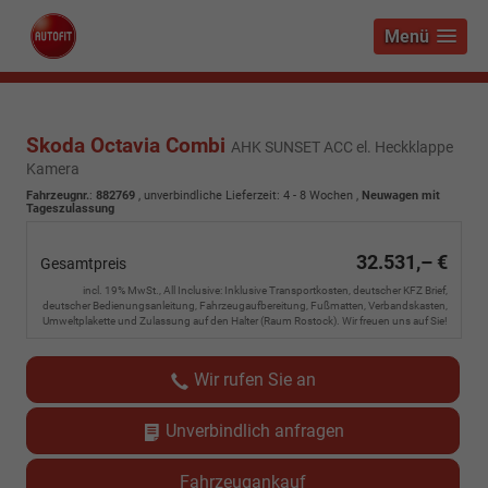
Menü
Skoda Octavia Combi
AHK SUNSET ACC el. Heckklappe
Kamera
Fahrzeugnr.
:
882769
, unverbindliche Lieferzeit: 4 - 8 Wochen ,
Neuwagen mit
Tageszulassung
32.531,– €
Gesamtpreis
incl. 19% MwSt., All Inclusive: Inklusive Transportkosten, deutscher KFZ Brief,
deutscher Bedienungsanleitung, Fahrzeugaufbereitung, Fußmatten, Verbandskasten,
Umweltplakette und Zulassung auf den Halter (Raum Rostock). Wir freuen uns auf Sie!
Wir rufen Sie an
Unverbindlich anfragen
Fahrzeugankauf