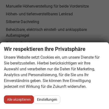
Manuelle Höhenverstellung für beide Vordersitze
Höhen- und tiefenverstellbares Lenkrad
Silberne Dachreling
Beheizbare, elektrisch einstell- und anklappbare
Außenspiegel
Getönte Scheiben
Wir respektieren Ihre Privatsphäre
Sonnenblenden für Fahrer und Beifahrer mit Spiegeln
Unsere Website setzt Cookies ein, um unsere Dienste für
Climatronic
Sie bereitzustellen. Hierbei berücksichtigen wir Ihre
KESSY Advanced
Auswahl und verarbeiten nur die Daten für Marketing,
Start-Stopp-System mit Bremsenergierückgewinnung
Analytics und Personalisierung, für die Sie uns Ihr
Einverständnis geben. Sie können Ihre Einwilligung
SUNSET
jederzeit mit Wirkung für die Zukunft widerrufen.
Reifenreparaturset
Alarmanlage mit Innenraumüberwachung und
Alle akzeptieren
Einstellungen
Diebstahlschutz