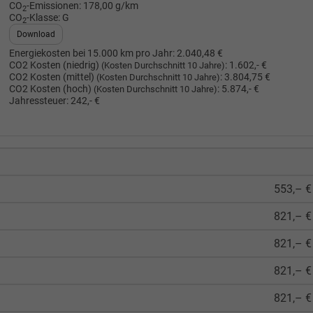
CO
-Emissionen:
178,00 g/km
2
CO
-Klasse:
G
2
Download
Energiekosten bei 15.000 km pro Jahr:
2.040,48 €
CO2 Kosten (niedrig)
:
1.602,- €
(Kosten Durchschnitt 10 Jahre)
CO2 Kosten (mittel)
:
3.804,75 €
(Kosten Durchschnitt 10 Jahre)
CO2 Kosten (hoch)
:
5.874,- €
(Kosten Durchschnitt 10 Jahre)
Jahressteuer:
242,- €
553,– €
821,– €
821,– €
821,– €
821,– €