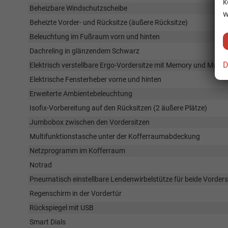
k
Beheizbare Windschutzscheibe
w
Beheizte Vorder- und Rücksitze (äußere Rücksitze)
Beleuchtung im Fußraum vorn und hinten
Dachreling in glänzendem Schwarz
D
Elektrisch verstellbare Ergo-Vordersitze mit Memory und Mass
Elektrische Fensterheber vorne und hinten
Erweiterte Ambientebeleuchtung
Isofix-Vorbereitung auf den Rücksitzen (2 äußere Plätze)
Jumbobox zwischen den Vordersitzen
Multifunktionstasche unter der Kofferraumabdeckung
Netzprogramm im Kofferraum
Notrad
Pneumatisch einstellbare Lendenwirbelstütze für beide Vorders
Regenschirm in der Vordertür
Rückspiegel mit USB
Smart Dials