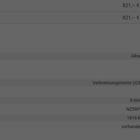
821,– €
821,– €
Allr
Verbrennungsmotor (IC
5-tür
NZ5RP
1816 
vorhand