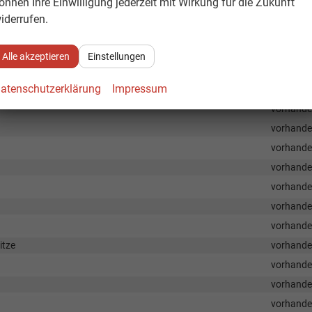
önnen Ihre Einwilligung jederzeit mit Wirkung für die Zukunft
vorhand
iderrufen.
vorhand
vorhand
Alle akzeptieren
Einstellungen
vorhand
atenschutzerklärung
Impressum
age
vorhand
vorhand
vorhand
vorhand
vorhand
vorhand
vorhand
vorhand
itze
vorhand
vorhand
vorhand
vorhand