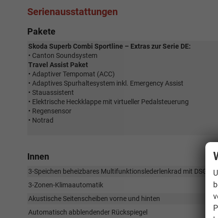
Serienausstattungen
Pakete
Skoda Superb Combi Sportline – Extras zur Serie DE:
• Canton Soundsystem
Travel Assist Paket
• Adaptiver Tempomat (ACC)
• Adaptives Spurhaltesystem inkl. Emergency Assist
• Stauassistent
• Elektrische Heckklappe mit virtueller Pedalsteuerung
• Regensensor
• Notrad
Innen
3-Speichen beheizbares Multifunktionslederlenkrad mit DSG-S
U
b
3-Zonen-Klimaautomatik
v
Akustische Seitenscheiben vorne und hinten
P
Automatisch abblendender Rückspiegel