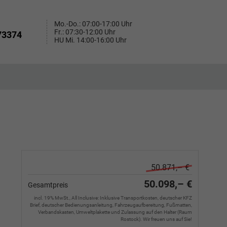
Mo.-Do.: 07:00-17:00 Uhr
Fr.: 07:30-12:00 Uhr
73374
HU Mi. 14:00-16:00 Uhr
50.871,– €
50.098,– €
Gesamtpreis
incl. 19% MwSt., All Inclusive: Inklusive Transportkosten, deutscher KFZ
Brief, deutscher Bedienungsanleitung, Fahrzeugaufbereitung, Fußmatten,
Verbandskasten, Umweltplakette und Zulassung auf den Halter (Raum
Rostock). Wir freuen uns auf Sie!