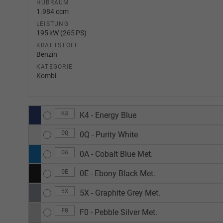
HUBRAUM
1.984 ccm
LEISTUNG
195 kW (265 PS)
KRAFTSTOFF
Benzin
KATEGORIE
Kombi
K4
K4 - Energy Blue
0Q
0Q - Purity White
0A
0A - Cobalt Blue Met.
0E
0E - Ebony Black Met.
5X
5X - Graphite Grey Met.
F0
F0 - Pebble Silver Met.