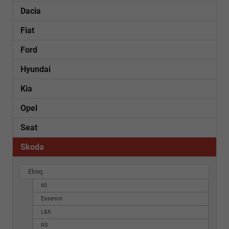
Dacia
Fiat
Ford
Hyundai
Kia
Opel
Seat
Skoda
Elroq
60
Essence
L&K
RS