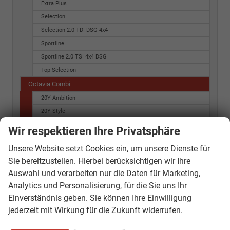
Extra Plus
Selection
Selection 2.0 TDI DSG 4x4
Sportline
Sportline 2.0 TSI 4x4 DSG
Top Selection
Octavia Combi
20Y Ambition
20Y Style
ACTIVE G-TEC
Wir respektieren Ihre Privatsphäre
AMBITION G-TEC
Unsere Website setzt Cookies ein, um unsere Dienste für
Active
Sie bereitzustellen. Hierbei berücksichtigen wir Ihre
Active Combi
Auswahl und verarbeiten nur die Daten für Marketing,
Ambition
Analytics und Personalisierung, für die Sie uns Ihr
Ambition (MJ 2015)
Einverständnis geben. Sie können Ihre Einwilligung
Ambition (MJ 2016)
jederzeit mit Wirkung für die Zukunft widerrufen.
Ambition 2.0 TDI