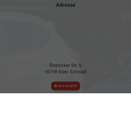
Adresse
Rostocker Str. 6
18198 Klein Schwaß
Ihre Anfahrt
Öffnungszeiten