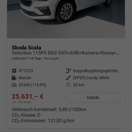
Skoda Scala
Selection 115PS DSG GV5+AHK+Kamera+Kessy+PDC+Sitzheiz+Alu16+Climatronic
Lieferzeit 7-14 Tage
Neuwagen
Fahrzeugnr.
877223
Getriebe
Doppelkupplungsgetriebe (DSG)
Kraftstoff
Benzin
Außenfarbe
[9P9P] Candy White
Leistung
85 kW (116 PS)
Kilometerstand
20 km
25.631,– €
Details
incl. 19% MwSt.
Verbrauch kombiniert:
5,40 l/100km
CO
-Klasse:
D
2
CO
-Emissionen:
121,00 g/km
2