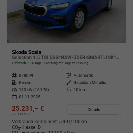
Skoda Scala
Selection 1.5 TSI DSG*NAVI-ÜBER-SMARTLINK*PDC-HI*LED*TEMPOMAT*SHZ*KLIMA*DAB
Lieferzeit 7-14 Tage
Fahrzeug mit Tageszulassung
Fahrzeugnr.
878099
Getriebe
Automatik
Kraftstoff
Benzin
Außenfarbe
Raceblau Metallic
Leistung
110 kW (150 PS)
Kilometerstand
10 km
01.11.2025
25.231,– €
Details
incl. 19% MwSt.
Verbrauch kombiniert:
5,90 l/100km
CO
-Klasse:
D
2
CO
-Emissionen:
130,00 g/km