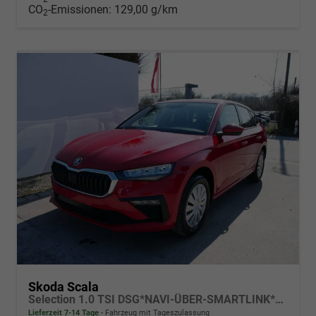
CO
-Emissionen:
129,00 g/km
2
Skoda Scala
Selection 1.0 TSI DSG*NAVI-ÜBER-SMARTLINK*PDC-HI*LED*TEMPOMAT*SHZ*DAB*KLIMA
Lieferzeit 7-14 Tage
Fahrzeug mit Tageszulassung