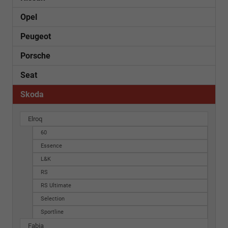
Opel
Peugeot
Porsche
Seat
Skoda
Elroq
60
Essence
L&K
RS
RS Ultimate
Selection
Sportline
Fabia