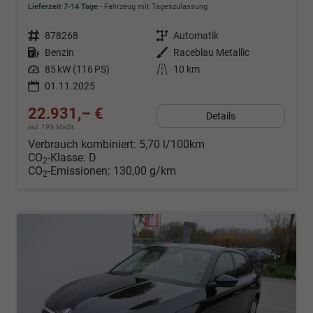
Lieferzeit 7-14 Tage
Fahrzeug mit Tageszulassung
Fahrzeugnr.
878268
Getriebe
Automatik
Kraftstoff
Benzin
Außenfarbe
Raceblau Metallic
Leistung
85 kW (116 PS)
Kilometerstand
10 km
01.11.2025
22.931,– €
Details
incl. 19% MwSt.
Verbrauch kombiniert:
5,70 l/100km
CO
-Klasse:
D
2
CO
-Emissionen:
130,00 g/km
2