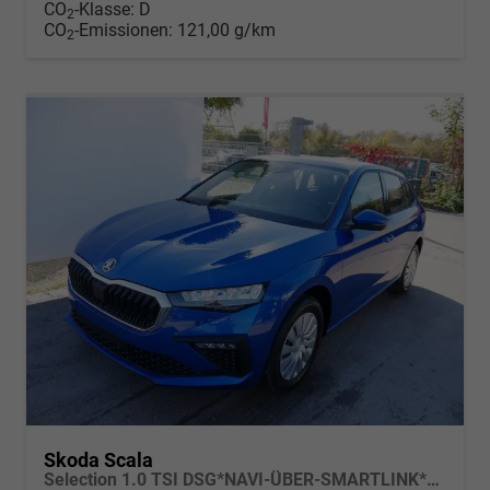
CO
-Klasse:
D
2
CO
-Emissionen:
121,00 g/km
2
Skoda Scala
Selection 1.0 TSI DSG*NAVI-ÜBER-SMARTLINK*PDC-HI*LED*TEMPOMAT*SHZ*DAB*KLIMA