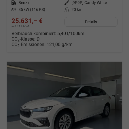
Kraftstoff
Benzin
Außenfarbe
[9P9P] Candy White
Leistung
85 kW (116 PS)
Kilometerstand
20 km
25.631,– €
Details
incl. 19% MwSt.
Verbrauch kombiniert:
5,40 l/100km
CO
-Klasse:
D
2
CO
-Emissionen:
121,00 g/km
2