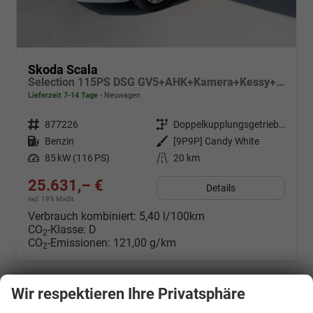
Skoda Scala
Selection 115PS DSG GV5+AHK+Kamera+Kessy+PDC+Sitzheiz+Alu16+Climatronic
Lieferzeit 7-14 Tage
Neuwagen
Fahrzeugnr.
877226
Getriebe
Doppelkupplungsgetriebe (DSG)
Kraftstoff
Benzin
Außenfarbe
[9P9P] Candy White
Leistung
85 kW (116 PS)
Kilometerstand
20 km
25.631,– €
Details
incl. 19% MwSt.
Verbrauch kombiniert:
5,40 l/100km
CO
-Klasse:
D
2
CO
-Emissionen:
121,00 g/km
2
Wir respektieren Ihre Privatsphäre