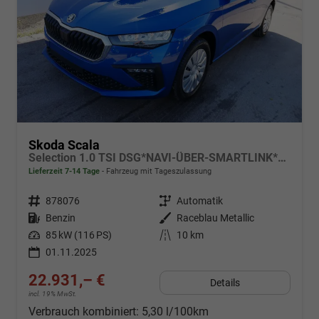
Skoda Scala
Selection 1.0 TSI DSG*NAVI-ÜBER-SMARTLINK*PDC-HI*LED*TEMPOMAT*SHZ*DAB*KLIMA
Lieferzeit 7-14 Tage
Fahrzeug mit Tageszulassung
Fahrzeugnr.
878076
Getriebe
Automatik
Kraftstoff
Benzin
Außenfarbe
Raceblau Metallic
Leistung
85 kW (116 PS)
Kilometerstand
10 km
01.11.2025
22.931,– €
Details
incl. 19% MwSt.
Verbrauch kombiniert:
5,30 l/100km