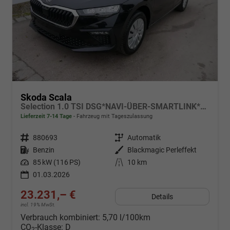
Skoda Scala
Selection 1.0 TSI DSG*NAVI-ÜBER-SMARTLINK*PDC-HI*LED*TEMPOMAT*SHZ*DAB*KLIMA
Lieferzeit 7-14 Tage
Fahrzeug mit Tageszulassung
Fahrzeugnr.
880693
Getriebe
Automatik
Kraftstoff
Benzin
Außenfarbe
Blackmagic Perleffekt
Leistung
85 kW (116 PS)
Kilometerstand
10 km
01.03.2026
23.231,– €
Details
incl. 19% MwSt.
Verbrauch kombiniert:
5,70 l/100km
CO
-Klasse:
D
2