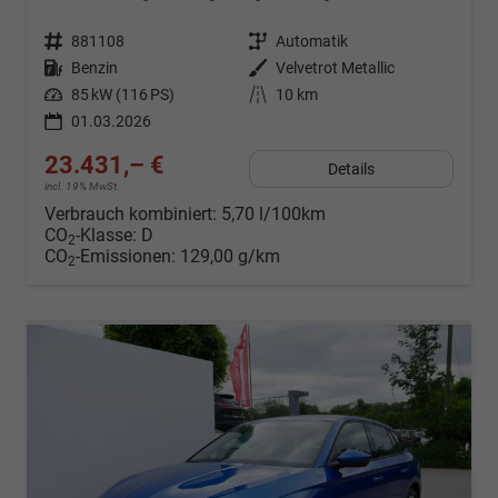
Fahrzeugnr.
881108
Getriebe
Automatik
Kraftstoff
Benzin
Außenfarbe
Velvetrot Metallic
Leistung
85 kW (116 PS)
Kilometerstand
10 km
01.03.2026
23.431,– €
Details
incl. 19% MwSt.
Verbrauch kombiniert:
5,70 l/100km
CO
-Klasse:
D
2
CO
-Emissionen:
129,00 g/km
2