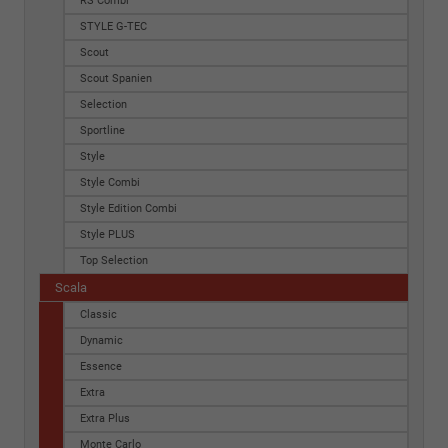
RS Combi
STYLE G-TEC
Scout
Scout Spanien
Selection
Sportline
Style
Style Combi
Style Edition Combi
Style PLUS
Top Selection
Scala
Classic
Dynamic
Essence
Extra
Extra Plus
Monte Carlo