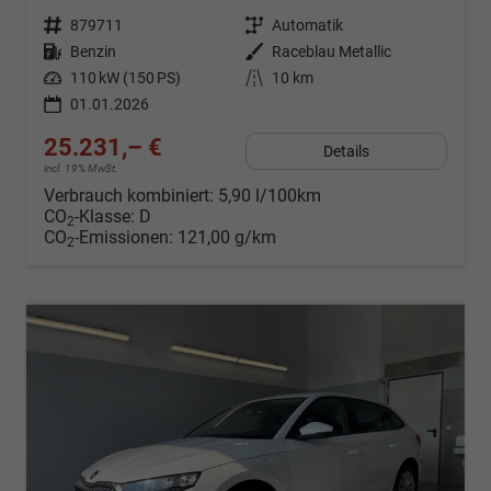
Fahrzeugnr.
879711
Getriebe
Automatik
Kraftstoff
Benzin
Außenfarbe
Raceblau Metallic
Leistung
110 kW (150 PS)
Kilometerstand
10 km
01.01.2026
25.231,– €
Details
incl. 19% MwSt.
Verbrauch kombiniert:
5,90 l/100km
CO
-Klasse:
D
2
CO
-Emissionen:
121,00 g/km
2