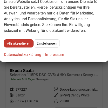
Unsere Website setzt Cookies ein, um unsere Dienste für
Sie bereitzustellen. Hierbei berücksichtigen wir Ihre
Auswahl und verarbeiten nur die Daten für Marketing,
Analytics und Personalisierung, für die Sie uns Ihr
Einverständnis geben. Sie können Ihre Einwilligung
jederzeit mit Wirkung für die Zukunft widerrufen.
Alle akzeptieren
Einstellungen
Datenschutzerklärung
Impressum
Skoda Scala
Selection 115PS DSG GV5+AHK+Kamera+Kessy+PDC+Sitzheiz+Alu16+Climatronic
Lieferzeit 7-14 Tage
Neuwagen
Fahrzeugnr.
877227
Getriebe
Doppelkupplungsgetriebe (DSG)
Kraftstoff
Benzin
Außenfarbe
[9P9P] Candy White
Leistung
85 kW (116 PS)
Kilometerstand
20 km