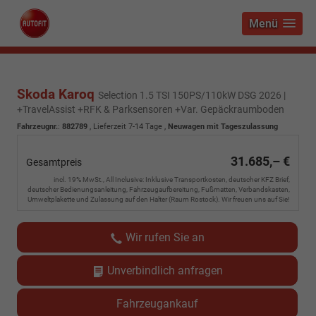
Menü
Skoda Karoq
Selection 1.5 TSI 150PS/110kW DSG 2026 |
+TravelAssist +RFK & Parksensoren +Var. Gepäckraumboden
Fahrzeugnr.
:
882789
,
Lieferzeit 7-14 Tage
,
Neuwagen mit Tageszulassung
31.685,– €
Gesamtpreis
incl. 19% MwSt., All Inclusive: Inklusive Transportkosten, deutscher KFZ Brief,
deutscher Bedienungsanleitung, Fahrzeugaufbereitung, Fußmatten, Verbandskasten,
Umweltplakette und Zulassung auf den Halter (Raum Rostock). Wir freuen uns auf Sie!
Wir rufen Sie an
Unverbindlich anfragen
Fahrzeugankauf