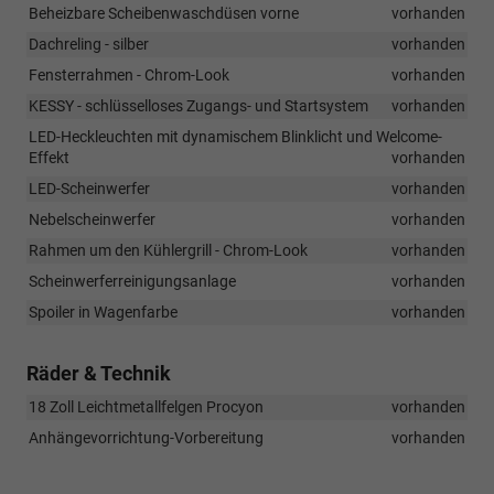
Beheizbare Scheibenwaschdüsen vorne
vorhanden
Dachreling - silber
vorhanden
Fensterrahmen - Chrom-Look
vorhanden
KESSY - schlüsselloses Zugangs- und Startsystem
vorhanden
LED-Heckleuchten mit dynamischem Blinklicht und Welcome-
Effekt
vorhanden
LED-Scheinwerfer
vorhanden
Nebelscheinwerfer
vorhanden
Rahmen um den Kühlergrill - Chrom-Look
vorhanden
Scheinwerferreinigungsanlage
vorhanden
Spoiler in Wagenfarbe
vorhanden
Räder & Technik
18 Zoll Leichtmetallfelgen Procyon
vorhanden
Anhängevorrichtung-Vorbereitung
vorhanden