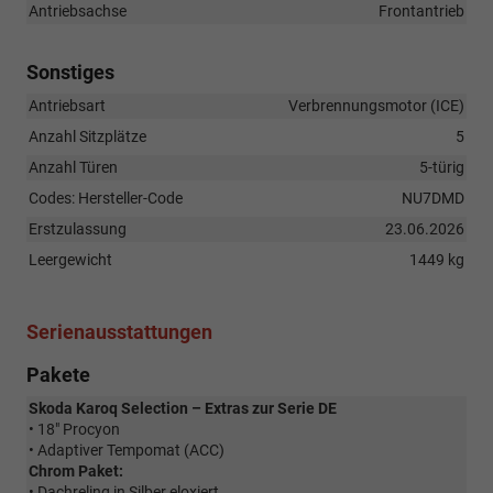
Antriebsachse
Frontantrieb
Sonstiges
Antriebsart
Verbrennungsmotor (ICE)
Anzahl Sitzplätze
5
Anzahl Türen
5-türig
Codes: Hersteller-Code
NU7DMD
Erstzulassung
23.06.2026
Leergewicht
1449 kg
Serienausstattungen
Pakete
Skoda Karoq Selection – Extras zur Serie DE
• 18" Procyon
• Adaptiver Tempomat (ACC)
Chrom Paket:
• Dachreling in Silber eloxiert