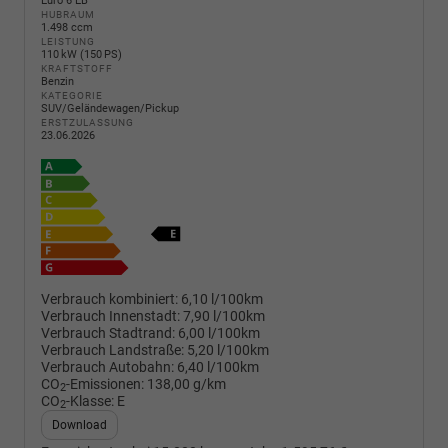
Euro 6 EB
HUBRAUM
1.498 ccm
LEISTUNG
110 kW (150 PS)
KRAFTSTOFF
Benzin
KATEGORIE
SUV/Geländewagen/Pickup
ERSTZULASSUNG
23.06.2026
Verbrauch kombiniert:
6,10 l/100km
Verbrauch Innenstadt:
7,90 l/100km
Verbrauch Stadtrand:
6,00 l/100km
Verbrauch Landstraße:
5,20 l/100km
Verbrauch Autobahn:
6,40 l/100km
CO
-Emissionen:
138,00 g/km
2
CO
-Klasse:
E
2
Download