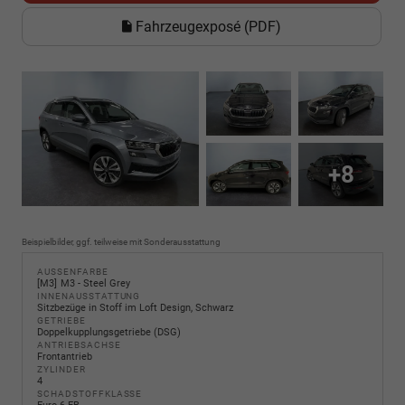
Fahrzeugexposé (PDF)
+8
Beispielbilder, ggf. teilweise mit Sonderausstattung
AUSSENFARBE
M3
M3 - Steel Grey
INNENAUSSTATTUNG
Sitzbezüge in Stoff im Loft Design, Schwarz
GETRIEBE
Doppelkupplungsgetriebe (DSG)
ANTRIEBSACHSE
Frontantrieb
ZYLINDER
4
SCHADSTOFFKLASSE