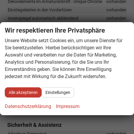
Dekorelemente im Armaturenbrett - Unique Chrome
vorhanden
Einstiegsleisten in den Vordertüren
vorhanden
Innenspiegel automatisch abblendend
vorhanden
Mittelarmlehne vorne
vorhanden
Wir respektieren Ihre Privatsphäre
Radlaufschutz
vorhanden
Unsere Website setzt Cookies ein, um unsere Dienste für
Regenschirm unter dem Beifahrersitz
vorhanden
Sie bereitzustellen. Hierbei berücksichtigen wir Ihre
Sunset - dunkel getönte Scheiben hinten
vorhanden
Auswahl und verarbeiten nur die Daten für Marketing,
Vordersitze beheizbar mit manueller Lendenwirbelstütze
Analytics und Personalisierung, für die Sie uns Ihr
vorhanden
Einverständnis geben. Sie können Ihre Einwilligung
jederzeit mit Wirkung für die Zukunft widerrufen.
Infotainment & Kommunikation
Care Connect 3 Jahre
vorhanden
Alle akzeptieren
Einstellungen
Infotainmentsystem 8 Zoll
vorhanden
Datenschutzerklärung
Impressum
Wireless SmartLink (Apple CarPlay)
vorhanden
Sicherheit & Assistenz
Adaptiver Tempomat
vorhanden