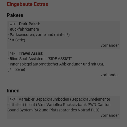
Eingebaute Extras
Pakete
Park-Paket:
W5F
•
R
ückfahrkamera
•
P
arksensoren, vorne und (hinten*)
( * = Serie)
vorhanden
Travel Assist:
P5H
•
B
lind Spot Assistent - "SIDE ASSIST"
•
I
nnenspiegel automatischer Abblendung* und mit USB
( * = Serie)
vorhanden
Innen
Variabler Gepäckraumboden (Gepäckraumelemente
PKP
entfallen) (nicht i.V.m. Varioflex Rücksitzbank PWD, Canton
Sound System RA2 und Platzsparendes Notrad PJD)
vorhanden