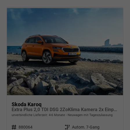
Skoda Karoq
Extra Plus 2,0 TDI DSG 2ZoKlima Kamera 2x Einparkhilfe Alu Felgen 5J Garantie Sitzheizung Matrix el Heckklappe ACC
unverbindliche Lieferzeit: 4-6 Monate
Neuwagen mit Tageszulassung
Fahrzeugnr.
880064
Getriebe
Autom. 7-Gang