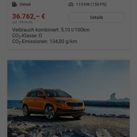
Kraftstoff
Diesel
Leistung
110 kW (150 PS)
36.762,– €
Details
incl. 19% MwSt.
Verbrauch kombiniert:
5,10 l/100km
CO
-Klasse:
D
2
CO
-Emissionen:
134,00 g/km
2