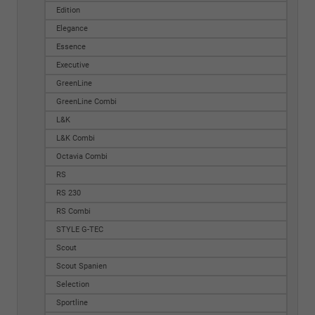
Edition
Elegance
Essence
Executive
GreenLine
GreenLine Combi
L&K
L&K Combi
Octavia Combi
RS
RS 230
RS Combi
STYLE G-TEC
Scout
Scout Spanien
Selection
Sportline