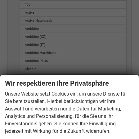
130
Active
Active Hatchback
Ambition
Ambition (CZ)
Ambition (IT)
Ambition Hatchback
Ambition-PLUS
Classic
Drive Plus
Wir respektieren Ihre Privatsphäre
Dynamic
Unsere Website setzt Cookies ein, um unsere Dienste für
Easy Hatchback
Sie bereitzustellen. Hierbei berücksichtigen wir Ihre
Edition
Auswahl und verarbeiten nur die Daten für Marketing,
Essence
Analytics und Personalisierung, für die Sie uns Ihr
Extra
Einverständnis geben. Sie können Ihre Einwilligung
Extra Plus
jederzeit mit Wirkung für die Zukunft widerrufen.
Fabia