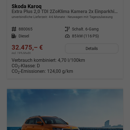
Skoda Karoq
Extra Plus 2,0 TDI 2ZoKlima Kamera 2x Einparkhilfe Alu Felgen 5J Garantie Sitzheizung Matrix el Heckklappe ACC
unverbindliche Lieferzeit: 4-6 Monate
Neuwagen mit Tageszulassung
Fahrzeugnr.
880065
Getriebe
Schalt. 6-Gang
Kraftstoff
Diesel
Leistung
85 kW (116 PS)
32.475,– €
Details
incl. 19% MwSt.
Verbrauch kombiniert:
4,70 l/100km
CO
-Klasse:
D
2
CO
-Emissionen:
124,00 g/km
2