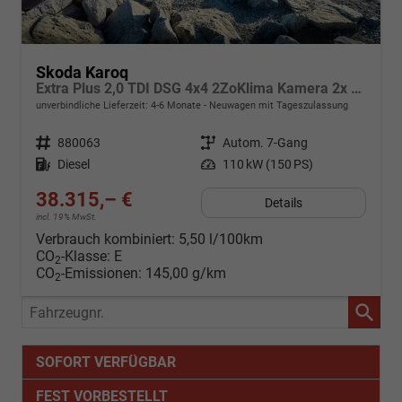
Skoda Karoq
Extra Plus 2,0 TDI DSG 4x4 2ZoKlima Kamera 2x Einparkhilfe Alu Felgen 5J Garantie Sitzheizung Matrix el Heckklappe ACC
unverbindliche Lieferzeit: 4-6 Monate
Neuwagen mit Tageszulassung
Fahrzeugnr.
880063
Getriebe
Autom. 7-Gang
Kraftstoff
Diesel
Leistung
110 kW (150 PS)
38.315,– €
Details
incl. 19% MwSt.
Verbrauch kombiniert:
5,50 l/100km
CO
-Klasse:
E
2
CO
-Emissionen:
145,00 g/km
2
Fahrzeugnr.
SOFORT VERFÜGBAR
FEST VORBESTELLT