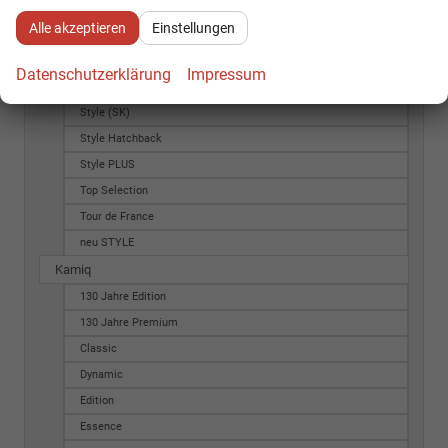
Monte Carlo
Alle akzeptieren
Einstellungen
Selection
Style
Datenschutzerklärung
Impressum
Style (CZ)
Style (SK)
Style Hatchback
Style PLUS
Top Selection
Tour de France
neu STYLE
Kamiq
130 Jahre Edition
130 Jahre Premium
Classic
Dynamic
Edition
Essence