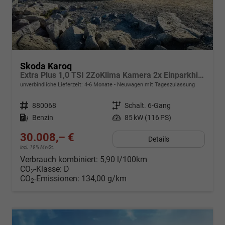
Skoda Karoq
Extra Plus 1,0 TSI 2ZoKlima Kamera 2x Einparkhilfe Alu Felgen 5J Garantie Sitzheizung Matrix el Heckklappe ACC
unverbindliche Lieferzeit: 4-6 Monate
Neuwagen mit Tageszulassung
Fahrzeugnr.
880068
Getriebe
Schalt. 6-Gang
Kraftstoff
Benzin
Leistung
85 kW (116 PS)
30.008,– €
Details
incl. 19% MwSt.
Verbrauch kombiniert:
5,90 l/100km
CO
-Klasse:
D
2
CO
-Emissionen:
134,00 g/km
2