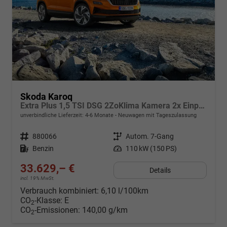
Skoda Karoq
Extra Plus 1,5 TSI DSG 2ZoKlima Kamera 2x Einparkhilfe Alu Felgen 5J Garantie Sitzheizung Matrix el Heckklappe ACC
unverbindliche Lieferzeit: 4-6 Monate
Neuwagen mit Tageszulassung
Fahrzeugnr.
880066
Getriebe
Autom. 7-Gang
Kraftstoff
Benzin
Leistung
110 kW (150 PS)
33.629,– €
Details
incl. 19% MwSt.
Verbrauch kombiniert:
6,10 l/100km
CO
-Klasse:
E
2
CO
-Emissionen:
140,00 g/km
2