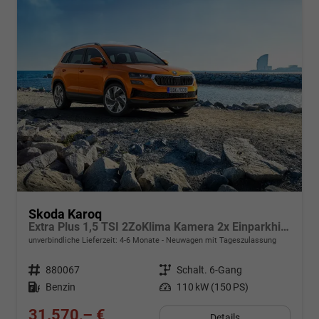
Skoda Karoq
Extra Plus 1,5 TSI 2ZoKlima Kamera 2x Einparkhilfe Alu Felgen 5J Garantie Sitzheizung Matrix el Heckklappe ACC
unverbindliche Lieferzeit: 4-6 Monate
Neuwagen mit Tageszulassung
Fahrzeugnr.
880067
Getriebe
Schalt. 6-Gang
Kraftstoff
Benzin
Leistung
110 kW (150 PS)
31.570,– €
Details