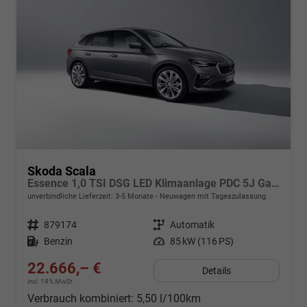
Skoda Scala
Essence 1,0 TSI DSG LED Klimaanlage PDC 5J Garantie Spurhalteassistent Bluetooth
unverbindliche Lieferzeit: 3-5 Monate
Neuwagen mit Tageszulassung
Fahrzeugnr.
879174
Getriebe
Automatik
Kraftstoff
Benzin
Leistung
85 kW (116 PS)
22.666,– €
Details
incl. 19% MwSt.
Verbrauch kombiniert:
5,50 l/100km