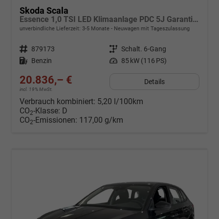
Skoda Scala
Essence 1,0 TSI LED Klimaanlage PDC 5J Garantie Spurhalteassistent Bluetooth
unverbindliche Lieferzeit: 3-5 Monate
Neuwagen mit Tageszulassung
Fahrzeugnr.
879173
Getriebe
Schalt. 6-Gang
Kraftstoff
Benzin
Leistung
85 kW (116 PS)
20.836,– €
Details
incl. 19% MwSt.
Verbrauch kombiniert:
5,20 l/100km
CO
-Klasse:
D
2
CO
-Emissionen:
117,00 g/km
2