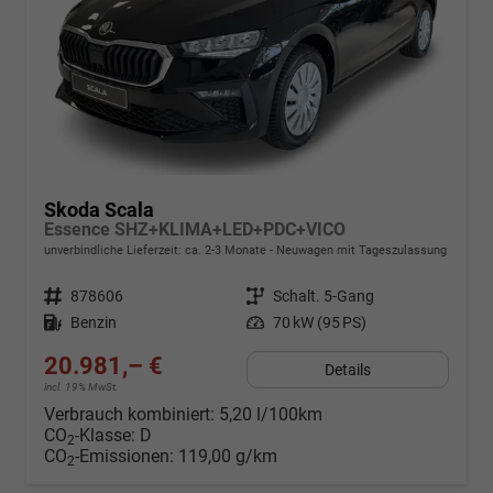
Skoda Scala
Essence SHZ+KLIMA+LED+PDC+VICO
unverbindliche Lieferzeit: ca. 2-3 Monate
Neuwagen mit Tageszulassung
Fahrzeugnr.
878606
Getriebe
Schalt. 5-Gang
Kraftstoff
Benzin
Leistung
70 kW (95 PS)
20.981,– €
Details
incl. 19% MwSt.
Verbrauch kombiniert:
5,20 l/100km
CO
-Klasse:
D
2
CO
-Emissionen:
119,00 g/km
2