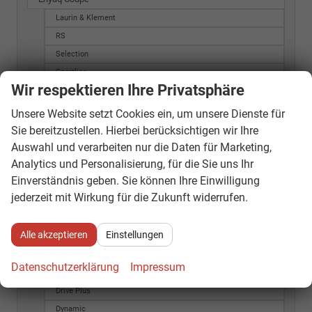
Laurin & Klement
RS
Selection
Sportline
Wir respektieren Ihre Privatsphäre
Fabia
"Clever"
Unsere Website setzt Cookies ein, um unsere Dienste für
130
Sie bereitzustellen. Hierbei berücksichtigen wir Ihre
Auswahl und verarbeiten nur die Daten für Marketing,
Active
Analytics und Personalisierung, für die Sie uns Ihr
Active Hatchback
Einverständnis geben. Sie können Ihre Einwilligung
Ambition
jederzeit mit Wirkung für die Zukunft widerrufen.
Ambition (CZ)
Ambition (IT)
Alle akzeptieren
Einstellungen
Ambition Hatchback
Ambition-PLUS
Datenschutzerklärung
Impressum
Classic
Drive Plus
Dynamic