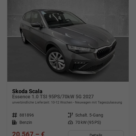
Skoda Scala
Essence 1.0 TSI 95PS/70kW 5G 2027
unverbindliche Lieferzeit: 10-12 Wochen
Neuwagen mit Tageszulassung
Fahrzeugnr.
881896
Getriebe
Schalt. 5-Gang
Kraftstoff
Benzin
Leistung
70 kW (95 PS)
20.567,– €
Details