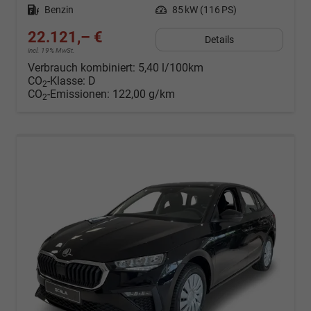
Kraftstoff
Benzin
Leistung
85 kW (116 PS)
22.121,– €
Details
incl. 19% MwSt.
Verbrauch kombiniert:
5,40 l/100km
CO
-Klasse:
D
2
CO
-Emissionen:
122,00 g/km
2