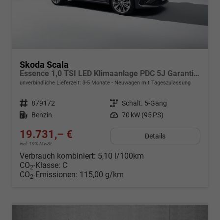
Skoda Scala
Essence 1,0 TSI LED Klimaanlage PDC 5J Garantie Spurhalteassistent Bluetooth
unverbindliche Lieferzeit: 3-5 Monate
Neuwagen mit Tageszulassung
Fahrzeugnr.
879172
Getriebe
Schalt. 5-Gang
Kraftstoff
Benzin
Leistung
70 kW (95 PS)
19.731,– €
Details
incl. 19% MwSt.
Verbrauch kombiniert:
5,10 l/100km
CO
-Klasse:
C
2
CO
-Emissionen:
115,00 g/km
2