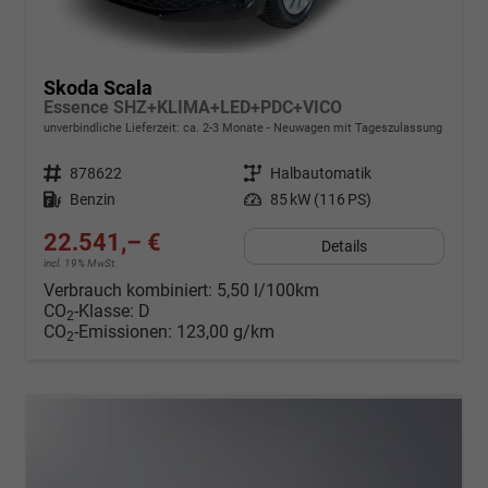
Skoda Scala
Essence SHZ+KLIMA+LED+PDC+VICO
unverbindliche Lieferzeit: ca. 2-3 Monate
Neuwagen mit Tageszulassung
Fahrzeugnr.
878622
Getriebe
Halbautomatik
Kraftstoff
Benzin
Leistung
85 kW (116 PS)
22.541,– €
Details
incl. 19% MwSt.
Verbrauch kombiniert:
5,50 l/100km
CO
-Klasse:
D
2
CO
-Emissionen:
123,00 g/km
2