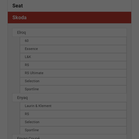
Seat
Skoda
Elroq
60
Essence
L&K
RS
RS Ultimate
Selection
Sportline
Enyaq
Laurin & Klement
RS
Selection
Sportline
Enyaq Coupé