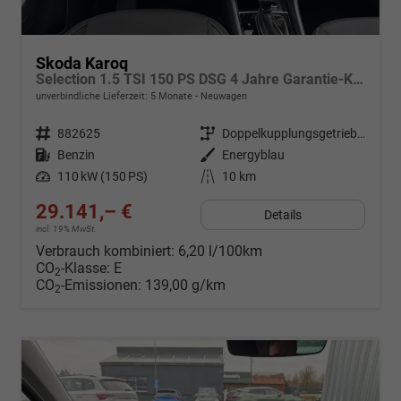
Skoda Karoq
Selection 1.5 TSI 150 PS DSG 4 Jahre Garantie-Keyless Start-AppleCarPlay-AndroidAuto-Sunset-Tempomat-2-Zonen-Klima-16''Alu
unverbindliche Lieferzeit:
5 Monate
Neuwagen
Fahrzeugnr.
882625
Getriebe
Doppelkupplungsgetriebe (DSG)
Kraftstoff
Benzin
Außenfarbe
Energyblau
Leistung
110 kW (150 PS)
Kilometerstand
10 km
29.141,– €
Details
incl. 19% MwSt.
Verbrauch kombiniert:
6,20 l/100km
CO
-Klasse:
E
2
CO
-Emissionen:
139,00 g/km
2