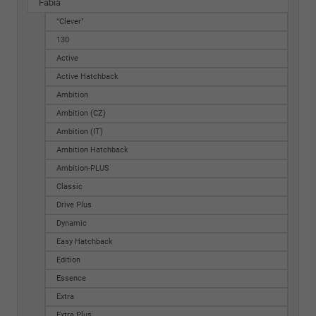
Fabia
"Clever"
130
Active
Active Hatchback
Ambition
Ambition (CZ)
Ambition (IT)
Ambition Hatchback
Ambition-PLUS
Classic
Drive Plus
Dynamic
Easy Hatchback
Edition
Essence
Extra
Extra Plus