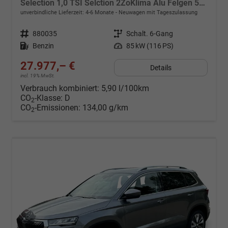
Selection 1,0 TSI Selction 2ZoKlima Alu Felgen 5J Garantie Sitzheizung LED Scheinwerfer Tempomat
unverbindliche Lieferzeit: 4-6 Monate
Neuwagen mit Tageszulassung
Fahrzeugnr.
880035
Getriebe
Schalt. 6-Gang
Kraftstoff
Benzin
Leistung
85 kW (116 PS)
27.977,– €
Details
incl. 19% MwSt.
Verbrauch kombiniert:
5,90 l/100km
CO
-Klasse:
D
2
CO
-Emissionen:
134,00 g/km
2