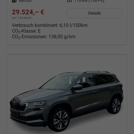
Kraftstoff
Benzin
Leistung
110 kW (150 PS)
29.524,– €
Details
incl. 19% MwSt.
Verbrauch kombiniert:
6,10 l/100km
CO
-Klasse:
E
2
CO
-Emissionen:
138,00 g/km
2