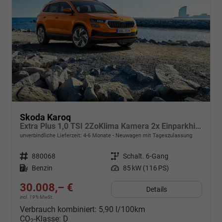
Skoda Karoq
Extra Plus 1,0 TSI 2ZoKlima Kamera 2x Einparkhilfe Alu Felgen 5J Garantie Sitzheizung Matrix el Heckklappe ACC
unverbindliche Lieferzeit: 4-6 Monate
Neuwagen mit Tageszulassung
Fahrzeugnr.
880068
Getriebe
Schalt. 6-Gang
Kraftstoff
Benzin
Leistung
85 kW (116 PS)
30.008,– €
Details
incl. 19% MwSt.
Verbrauch kombiniert:
5,90 l/100km
CO
-Klasse:
D
2