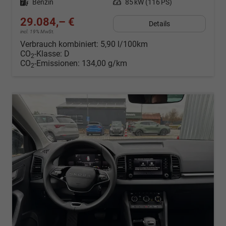
Kraftstoff
Benzin
Leistung
85 kW (116 PS)
29.084,– €
Details
incl. 19% MwSt.
Verbrauch kombiniert:
5,90 l/100km
CO
-Klasse:
D
2
CO
-Emissionen:
134,00 g/km
2