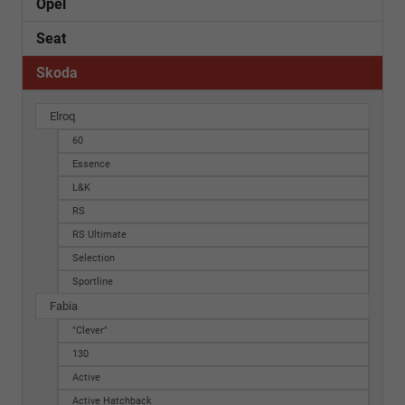
Opel
Seat
Skoda
Elroq
60
Essence
L&K
RS
RS Ultimate
Selection
Sportline
Fabia
"Clever"
130
Active
Active Hatchback