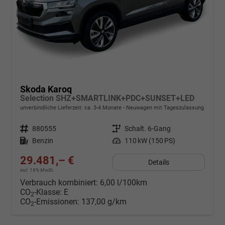
Skoda Karoq
Selection SHZ+SMARTLINK+PDC+SUNSET+LED
unverbindliche Lieferzeit: ca. 3-4 Monate
Neuwagen mit Tageszulassung
Fahrzeugnr.
880555
Getriebe
Schalt. 6-Gang
Kraftstoff
Benzin
Leistung
110 kW (150 PS)
29.481,– €
Details
incl. 19% MwSt.
Verbrauch kombiniert:
6,00 l/100km
CO
-Klasse:
E
2
CO
-Emissionen:
137,00 g/km
2