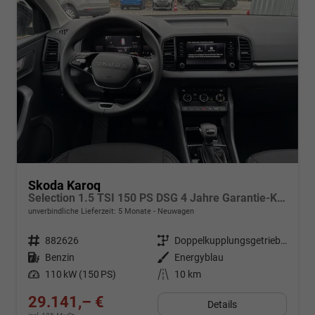
Skoda Karoq
Selection 1.5 TSI 150 PS DSG 4 Jahre Garantie-Keyless Start-AppleCarPlay-AndroidAuto-Sunset-Tempomat-2-Zonen-Klima-16''Alu
unverbindliche Lieferzeit:
5 Monate
Neuwagen
Fahrzeugnr.
882626
Getriebe
Doppelkupplungsgetriebe (DSG)
Kraftstoff
Benzin
Außenfarbe
Energyblau
Leistung
110 kW (150 PS)
Kilometerstand
10 km
29.141,– €
Details