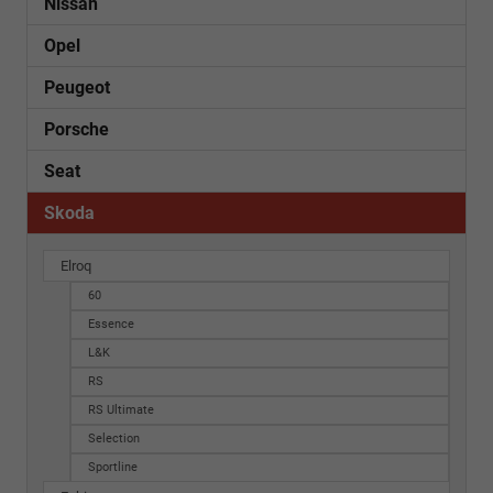
Nissan
Opel
Peugeot
Porsche
Seat
Skoda
Elroq
60
Essence
L&K
RS
RS Ultimate
Selection
Sportline