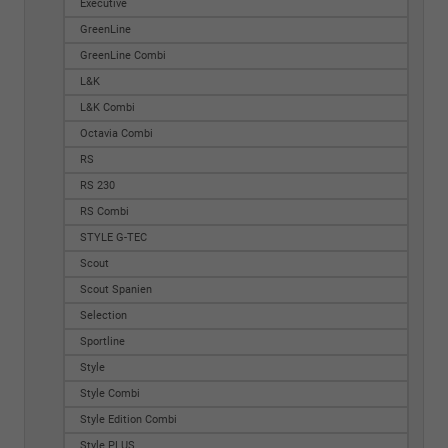
Executive
GreenLine
GreenLine Combi
L&K
L&K Combi
Octavia Combi
RS
RS 230
RS Combi
STYLE G-TEC
Scout
Scout Spanien
Selection
Sportline
Style
Style Combi
Style Edition Combi
Style PLUS