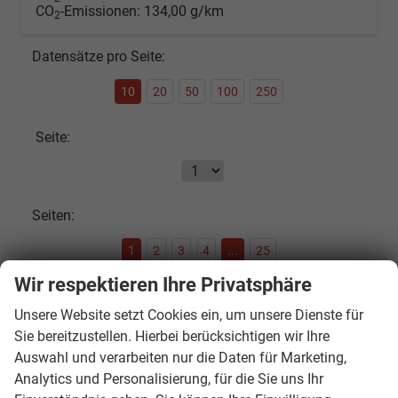
CO
-Emissionen:
134,00 g/km
2
Datensätze pro Seite:
10
20
50
100
250
Seite:
Seiten:
1
2
3
4
...
25
Wir respektieren Ihre Privatsphäre
Fahrzeugnr.
Unsere Website setzt Cookies ein, um unsere Dienste für
Sie bereitzustellen. Hierbei berücksichtigen wir Ihre
Auswahl und verarbeiten nur die Daten für Marketing,
SOFORT VERFÜGBAR
Analytics und Personalisierung, für die Sie uns Ihr
Audi