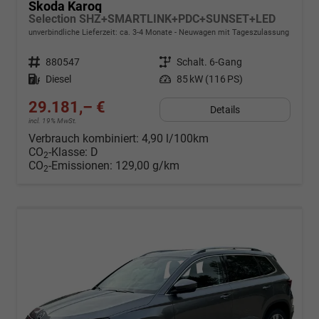
Skoda Karoq
Selection SHZ+SMARTLINK+PDC+SUNSET+LED
unverbindliche Lieferzeit: ca. 3-4 Monate
Neuwagen mit Tageszulassung
Fahrzeugnr.
880547
Getriebe
Schalt. 6-Gang
Kraftstoff
Diesel
Leistung
85 kW (116 PS)
29.181,– €
Details
incl. 19% MwSt.
Verbrauch kombiniert:
4,90 l/100km
CO
-Klasse:
D
2
CO
-Emissionen:
129,00 g/km
2