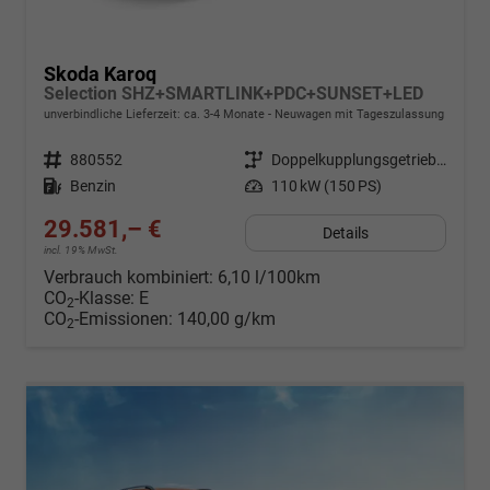
Skoda Karoq
Selection SHZ+SMARTLINK+PDC+SUNSET+LED
unverbindliche Lieferzeit: ca. 3-4 Monate
Neuwagen mit Tageszulassung
Fahrzeugnr.
880552
Getriebe
Doppelkupplungsgetriebe (DSG)
Kraftstoff
Benzin
Leistung
110 kW (150 PS)
29.581,– €
Details
incl. 19% MwSt.
Verbrauch kombiniert:
6,10 l/100km
CO
-Klasse:
E
2
CO
-Emissionen:
140,00 g/km
2