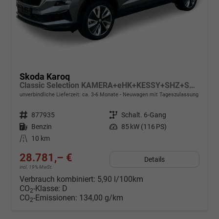
Skoda Karoq
Classic Selection KAMERA+eHK+KESSY+SHZ+SMARTLINK+LED+16" ALU
unverbindliche Lieferzeit: ca. 3-6 Monate
Neuwagen mit Tageszulassung
Fahrzeugnr.
877935
Getriebe
Schalt. 6-Gang
Kraftstoff
Benzin
Leistung
85 kW (116 PS)
Kilometerstand
10 km
28.781,– €
Details
incl. 19% MwSt.
Verbrauch kombiniert:
5,90 l/100km
CO
-Klasse:
D
2
CO
-Emissionen:
134,00 g/km
2