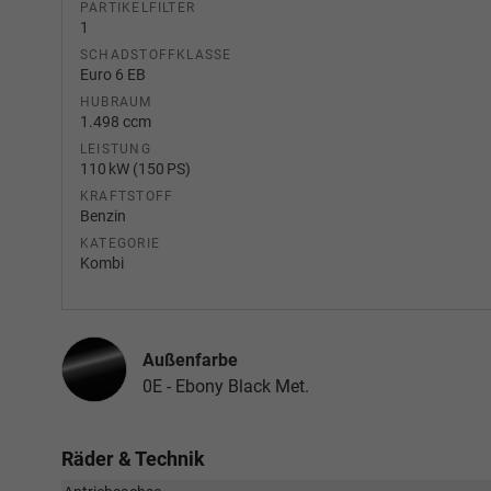
PARTIKELFILTER
1
SCHADSTOFFKLASSE
Euro 6 EB
HUBRAUM
1.498 ccm
LEISTUNG
110 kW (150 PS)
KRAFTSTOFF
Benzin
KATEGORIE
Kombi
Außenfarbe
0E - Ebony Black Met.
Räder & Technik