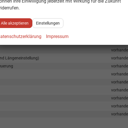
önnen Ihre Einwilligung jederzeit mit Wirkung für die Zukunft
vorhand
iderrufen.
vorhand
vorhand
Alle akzeptieren
Einstellungen
vorhand
vorhand
atenschutzerklärung
Impressum
vorhand
vorhand
 und Längeneinstellung)
vorhand
teuerung
vorhand
vorhand
vorhand
vorhand
vorhand
vorhand
vorhand