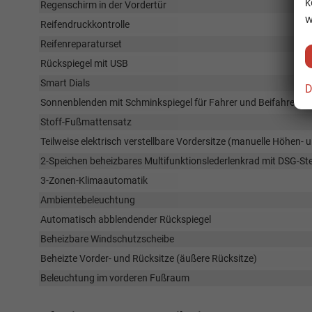
k
Regenschirm in der Vordertür
w
Reifendruckkontrolle
Reifenreparaturset
Rückspiegel mit USB
Smart Dials
D
Sonnenblenden mit Schminkspiegel für Fahrer und Beifahrer
Stoff-Fußmattensatz
Teilweise elektrisch verstellbare Vordersitze (manuelle Höhen-
2-Speichen beheizbares Multifunktionslederlenkrad mit DSG-S
3-Zonen-Klimaautomatik
Ambientebeleuchtung
Automatisch abblendender Rückspiegel
Beheizbare Windschutzscheibe
Beheizte Vorder- und Rücksitze (äußere Rücksitze)
Beleuchtung im vorderen Fußraum