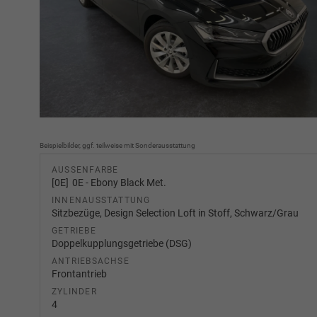
Beispielbilder, ggf. teilweise mit Sonderausstattung
AUSSENFARBE
0E
0E - Ebony Black Met.
INNENAUSSTATTUNG
Sitzbezüge, Design Selection Loft in Stoff, Schwarz/Grau
GETRIEBE
Doppelkupplungsgetriebe (DSG)
ANTRIEBSACHSE
Frontantrieb
ZYLINDER
4