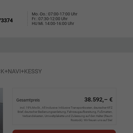
Mo.-Do.: 07:00-17:00 Uhr
Fr.: 07:30-12:00 Uhr
73374
HU Mi. 14:00-16:00 Uhr
ECK+NAVI+KESSY
38.592,– €
Gesamtpreis
incl. 19% MwSt., All Inclusive: Inklusive Transportkosten, deutscher KFZ
Brief, deutscher Bedienungsanleitung, Fahrzeugaufbereitung, Fußmatten,
Verbandskasten, Umweltplakette und Zulassung auf den Halter (Raum
Rostock). Wir freuen uns auf Sie!