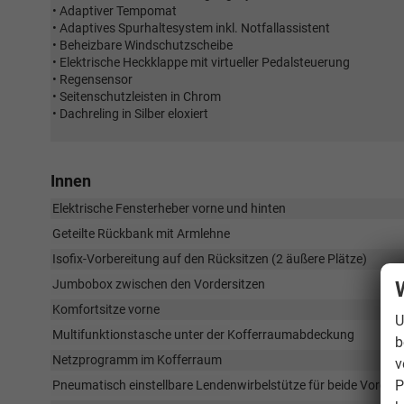
• Adaptiver Tempomat
• Adaptives Spurhaltesystem inkl. Notfallassistent
• Beheizbare Windschutzscheibe
• Elektrische Heckklappe mit virtueller Pedalsteuerung
• Regensensor
• Seitenschutzleisten in Chrom
• Dachreling in Silber eloxiert
Innen
Elektrische Fensterheber vorne und hinten
Geteilte Rückbank mit Armlehne
Isofix-Vorbereitung auf den Rücksitzen (2 äußere Plätze)
Jumbobox zwischen den Vordersitzen
Komfortsitze vorne
U
Multifunktionstasche unter der Kofferraumabdeckung
b
Netzprogramm im Kofferraum
v
P
Pneumatisch einstellbare Lendenwirbelstütze für beide Vorders