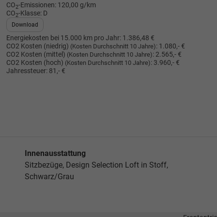
CO
-Emissionen:
120,00 g/km
2
CO
-Klasse:
D
2
Download
Energiekosten bei 15.000 km pro Jahr:
1.386,48 €
CO2 Kosten (niedrig)
:
1.080,- €
(Kosten Durchschnitt 10 Jahre)
CO2 Kosten (mittel)
:
2.565,- €
(Kosten Durchschnitt 10 Jahre)
CO2 Kosten (hoch)
:
3.960,- €
(Kosten Durchschnitt 10 Jahre)
Jahressteuer:
81,- €
Innenausstattung
Sitzbezüge, Design Selection Loft in Stoff,
Schwarz/Grau