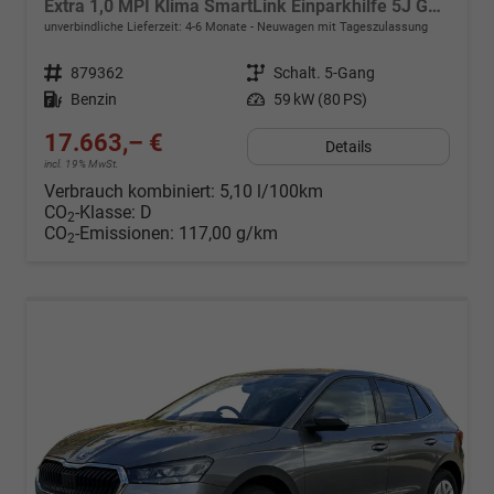
Extra 1,0 MPI Klima SmartLink Einparkhilfe 5J Garantie LED Scheinwerfer Bluetooth
unverbindliche Lieferzeit: 4-6 Monate
Neuwagen mit Tageszulassung
Fahrzeugnr.
879362
Getriebe
Schalt. 5-Gang
Kraftstoff
Benzin
Leistung
59 kW (80 PS)
17.663,– €
Details
incl. 19% MwSt.
Verbrauch kombiniert:
5,10 l/100km
CO
-Klasse:
D
2
CO
-Emissionen:
117,00 g/km
2