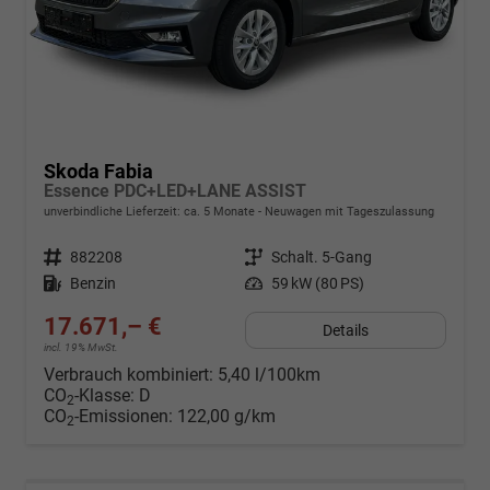
Skoda Fabia
Essence PDC+LED+LANE ASSIST
unverbindliche Lieferzeit: ca. 5 Monate
Neuwagen mit Tageszulassung
Fahrzeugnr.
882208
Getriebe
Schalt. 5-Gang
Kraftstoff
Benzin
Leistung
59 kW (80 PS)
17.671,– €
Details
incl. 19% MwSt.
Verbrauch kombiniert:
5,40 l/100km
CO
-Klasse:
D
2
CO
-Emissionen:
122,00 g/km
2