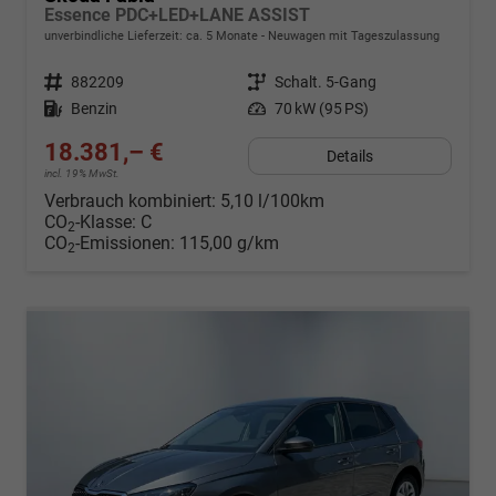
Essence PDC+LED+LANE ASSIST
unverbindliche Lieferzeit: ca. 5 Monate
Neuwagen mit Tageszulassung
Fahrzeugnr.
882209
Getriebe
Schalt. 5-Gang
Kraftstoff
Benzin
Leistung
70 kW (95 PS)
18.381,– €
Details
incl. 19% MwSt.
Verbrauch kombiniert:
5,10 l/100km
CO
-Klasse:
C
2
CO
-Emissionen:
115,00 g/km
2