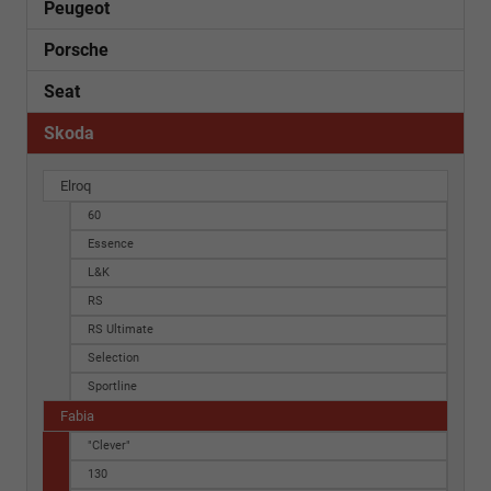
Peugeot
Porsche
Seat
Skoda
Elroq
60
Essence
L&K
RS
RS Ultimate
Selection
Sportline
Fabia
"Clever"
130