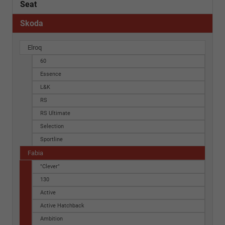
Seat
Skoda
Elroq
60
Essence
L&K
RS
RS Ultimate
Selection
Sportline
Fabia
"Clever"
130
Active
Active Hatchback
Ambition