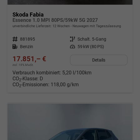
Skoda Fabia
Essence 1.0 MPI 80PS/59kW 5G 2027
unverbindliche Lieferzeit:
12 Wochen
Neuwagen mit Tageszulassung
Fahrzeugnr.
881895
Getriebe
Schalt. 5-Gang
Kraftstoff
Benzin
Leistung
59 kW (80 PS)
17.851,– €
Details
incl. 19% MwSt.
Verbrauch kombiniert:
5,20 l/100km
CO
-Klasse:
D
2
CO
-Emissionen:
118,00 g/km
2