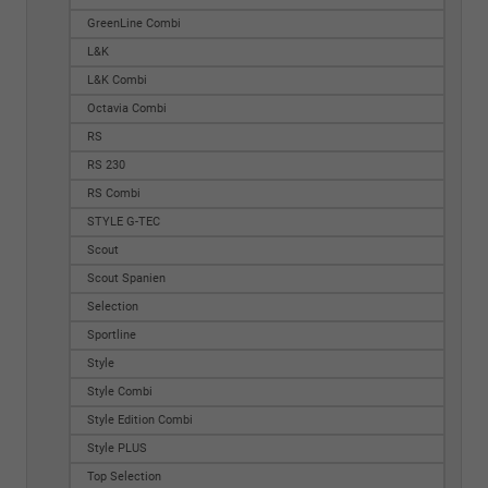
GreenLine Combi
L&K
L&K Combi
Octavia Combi
RS
RS 230
RS Combi
STYLE G-TEC
Scout
Scout Spanien
Selection
Sportline
Style
Style Combi
Style Edition Combi
Style PLUS
Top Selection