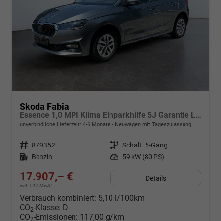
Skoda Fabia
Essence 1,0 MPI Klima Einparkhilfe 5J Garantie LED Scheinwerfer Bluetooth
unverbindliche Lieferzeit: 4-6 Monate
Neuwagen mit Tageszulassung
Fahrzeugnr.
879352
Getriebe
Schalt. 5-Gang
Kraftstoff
Benzin
Leistung
59 kW (80 PS)
17.907,– €
Details
incl. 19% MwSt.
Verbrauch kombiniert:
5,10 l/100km
CO
-Klasse:
D
2
CO
-Emissionen:
117,00 g/km
2