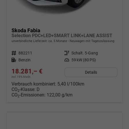
Skoda Fabia
Selection PDC+LED+SMART LINK+LANE ASSIST
unverbindliche Lieferzeit: ca. 5 Monate
Neuwagen mit Tageszulassung
Fahrzeugnr.
882211
Getriebe
Schalt. 5-Gang
Kraftstoff
Benzin
Leistung
59 kW (80 PS)
18.281,– €
Details
incl. 19% MwSt.
Verbrauch kombiniert:
5,40 l/100km
CO
-Klasse:
D
2
CO
-Emissionen:
122,00 g/km
2