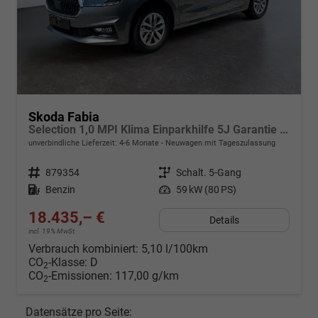
Skoda Fabia
Selection 1,0 MPI Klima Einparkhilfe 5J Garantie LED Apple Carplay Bluetooth
unverbindliche Lieferzeit: 4-6 Monate
Neuwagen mit Tageszulassung
Fahrzeugnr.
879354
Getriebe
Schalt. 5-Gang
Kraftstoff
Benzin
Leistung
59 kW (80 PS)
18.435,– €
Details
incl. 19% MwSt.
Verbrauch kombiniert:
5,10 l/100km
CO
-Klasse:
D
2
CO
-Emissionen:
117,00 g/km
2
Datensätze pro Seite: