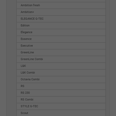
Ambition fresh
Ambition+
ELEGANCE G-TEC
Edition
Elegance
Essence
Executive
GreenLine
GreenLine Combi
L&K
L&K Combi
Octavia Combi
RS
RS 230
RS Combi
STYLE G-TEC
Scout