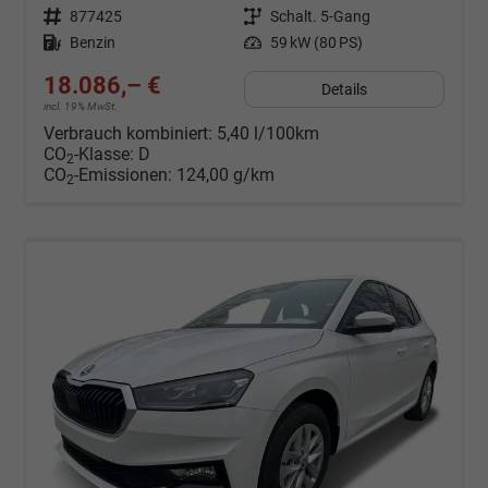
Fahrzeugnr.
877425
Getriebe
Schalt. 5-Gang
Kraftstoff
Benzin
Leistung
59 kW (80 PS)
18.086,– €
Details
incl. 19% MwSt.
Verbrauch kombiniert:
5,40 l/100km
CO
-Klasse:
D
2
CO
-Emissionen:
124,00 g/km
2