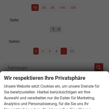
10
20
50
100
250
Seite:
Seiten:
1
2
3
4
...
22
Fahrzeugnr.
Wir respektieren Ihre Privatsphäre
SOFORT VERFÜGBAR
Unsere Website setzt Cookies ein, um unsere Dienste für
Audi
Sie bereitzustellen. Hierbei berücksichtigen wir Ihre
Auswahl und verarbeiten nur die Daten für Marketing,
Bentley
Analytics und Personalisierung, für die Sie uns Ihr
Citroën