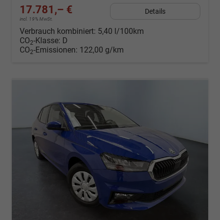
17.781,– €
Details
incl. 19% MwSt.
Verbrauch kombiniert:
5,40 l/100km
CO
-Klasse:
D
2
CO
-Emissionen:
122,00 g/km
2