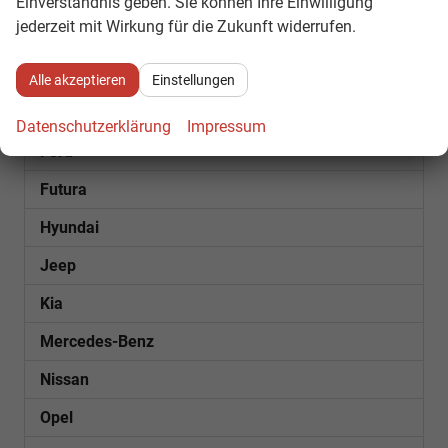
Einverständnis geben. Sie können Ihre Einwilligung
jederzeit mit Wirkung für die Zukunft widerrufen.
Cupra
Dacia
Alle akzeptieren
Einstellungen
Fiat
Datenschutzerklärung
Impressum
Ford
Futura
Hyundai
Jeep
Kia
Mercedes-Benz
Nissan
Opel