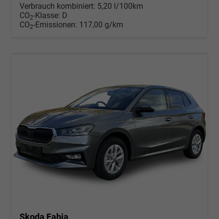
Verbrauch kombiniert:
5,20 l/100km
CO
-Klasse:
D
2
CO
-Emissionen:
117,00 g/km
2
Skoda Fabia