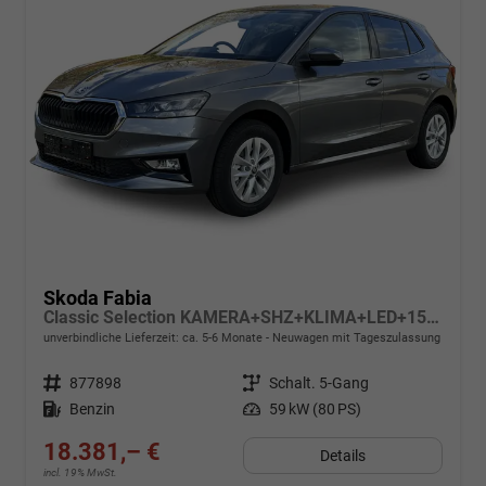
Skoda Fabia
Classic Selection KAMERA+SHZ+KLIMA+LED+15" LM+SMARTLINK
unverbindliche Lieferzeit: ca. 5-6 Monate
Neuwagen mit Tageszulassung
Fahrzeugnr.
877898
Getriebe
Schalt. 5-Gang
Kraftstoff
Benzin
Leistung
59 kW (80 PS)
18.381,– €
Details
incl. 19% MwSt.