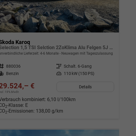
Skoda Karoq
Selection 1,5 TSI Selction 2ZoKlima Alu Felgen 5J Garantie Sitzheizung LED Scheinwerfer Tempomat
unverbindliche Lieferzeit: 4-6 Monate
Neuwagen mit Tageszulassung
Fahrzeugnr.
880036
Getriebe
Schalt. 6-Gang
Kraftstoff
Benzin
Leistung
110 kW (150 PS)
29.524,– €
Details
incl. 19% MwSt.
Verbrauch kombiniert:
6,10 l/100km
CO
-Klasse:
E
2
CO
-Emissionen:
138,00 g/km
2