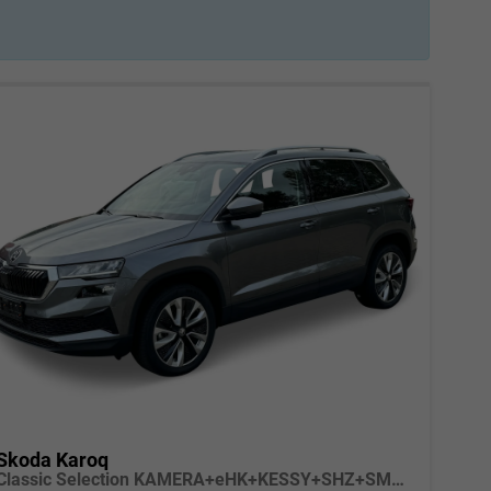
Skoda Karoq
Classic Selection KAMERA+eHK+KESSY+SHZ+SMARTLINK+LED+16" ALU