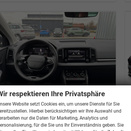
Wir respektieren Ihre Privatsphäre
nsere Website setzt Cookies ein, um unsere Dienste für Sie
ereitzustellen. Hierbei berücksichtigen wir Ihre Auswahl und
Skoda Karoq
Selection 1.5 TSI 150 PS DSG 4 Jahre Garantie-Keyless Start-AppleCarPlay-AndroidAuto-Sunset-Tempomat-2-Zonen-Klima-16''Alu
erarbeiten nur die Daten für Marketing, Analytics und
unverbindliche Lieferzeit:
5 Monate
Neuwagen
ersonalisierung, für die Sie uns Ihr Einverständnis geben. Sie