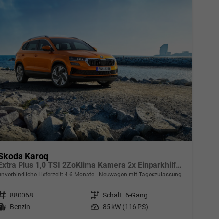
Skoda Karoq
Extra Plus 1,0 TSI 2ZoKlima Kamera 2x Einparkhilfe Alu Felgen 5J Garantie Sitzheizung Matrix el Heckklappe ACC
unverbindliche Lieferzeit: 4-6 Monate
Neuwagen mit Tageszulassung
Fahrzeugnr.
880068
Getriebe
Schalt. 6-Gang
Kraftstoff
Benzin
Leistung
85 kW (116 PS)