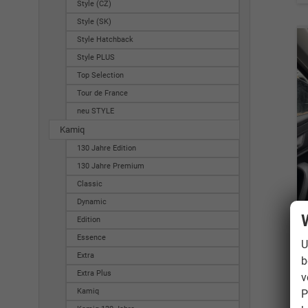
Style (CZ)
Style (SK)
Style Hatchback
Style PLUS
Top Selection
Tour de France
neu STYLE
Kamiq
130 Jahre Edition
130 Jahre Premium
Classic
Dynamic
Edition
Essence
U
Extra
b
Extra Plus
v
Kamiq
P