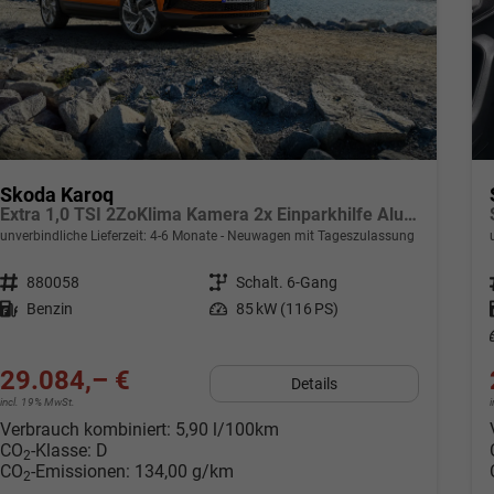
Skoda Karoq
Extra 1,0 TSI 2ZoKlima Kamera 2x Einparkhilfe Alu Felgen 5J Garantie Sitzheizung LED Scheinwerfer ACC
unverbindliche Lieferzeit: 4-6 Monate
Neuwagen mit Tageszulassung
Fahrzeugnr.
880058
Getriebe
Schalt. 6-Gang
Kraftstoff
Benzin
Leistung
85 kW (116 PS)
29.084,– €
Details
incl. 19% MwSt.
Verbrauch kombiniert:
5,90 l/100km
CO
-Klasse:
D
2
CO
-Emissionen:
134,00 g/km
2