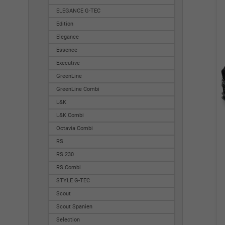
ELEGANCE G-TEC
Edition
Elegance
Essence
Executive
GreenLine
GreenLine Combi
L&K
L&K Combi
Octavia Combi
RS
RS 230
RS Combi
STYLE G-TEC
Scout
Scout Spanien
Selection