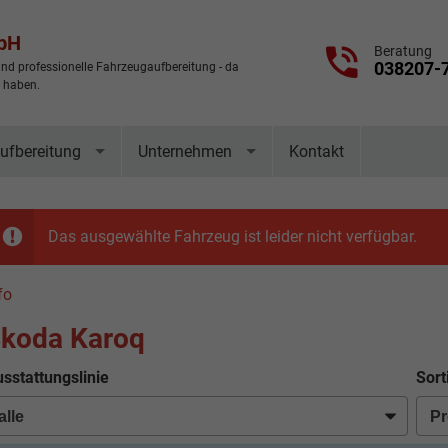
mbH
Beratung
038207-
nd professionelle Fahrzeugaufbereitung - da
t haben.
ufbereitung
Unternehmen
Kontakt
Das ausgewählte Fahrzeug ist leider nicht verfügbar.
fo
koda Karoq
sstattungslinie
Sort