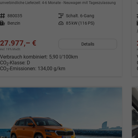
unverbindliche Lieferzeit: 4-6 Monate
Neuwagen mit Tageszulassung
Fahrzeugnr.
880035
Getriebe
Schalt. 6-Gang
Kraftstoff
Benzin
Leistung
85 kW (116 PS)
27.977,– €
Details
incl. 19% MwSt.
Verbrauch kombiniert:
5,90 l/100km
CO
-Klasse:
D
2
CO
-Emissionen:
134,00 g/km
2