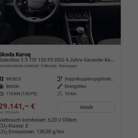
Skoda Karoq
Selection 1.5 TSI 150 PS DSG 4 Jahre Garantie-Keyless Start-AppleCarPlay-AndroidAuto-Sunset-Tempomat-2-Zonen-Klima-16''Alu
unverbindliche Lieferzeit:
5 Monate
Neuwagen
Fahrzeugnr.
882625
Getriebe
Doppelkupplungsgetriebe (DSG)
Kraftstoff
Benzin
Außenfarbe
Energyblau
Leistung
110 kW (150 PS)
Kilometerstand
10 km
29.141,– €
Details
incl. 19% MwSt.
Verbrauch kombiniert:
6,20 l/100km
CO
-Klasse:
E
2
CO
-Emissionen:
139,00 g/km
2