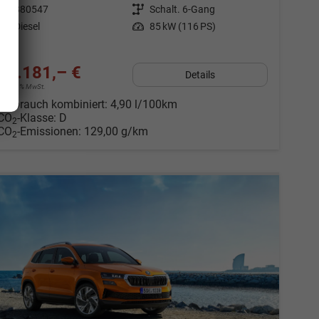
Fahrzeugnr.
880547
Getriebe
Schalt. 6-Gang
Kraftstoff
Diesel
Leistung
85 kW (116 PS)
29.181,– €
Details
incl. 19% MwSt.
Verbrauch kombiniert:
4,90 l/100km
CO
-Klasse:
D
2
CO
-Emissionen:
129,00 g/km
2