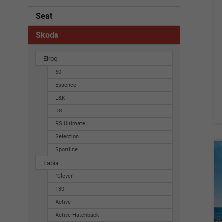
Seat
Skoda
Elroq
60
Essence
L&K
RS
RS Ultimate
Selection
Sportline
Fabia
"Clever"
130
Active
Active Hatchback