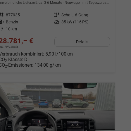
unverbindliche Lieferzeit: ca. 3-6 Monate
Neuwagen mit Tageszulassung
Fahrzeugnr.
877935
Getriebe
Schalt. 6-Gang
Kraftstoff
Benzin
Leistung
85 kW (116 PS)
Kilometerstand
10 km
28.781,– €
Details
incl. 19% MwSt.
Verbrauch kombiniert:
5,90 l/100km
CO
-Klasse:
D
2
CO
-Emissionen:
134,00 g/km
2