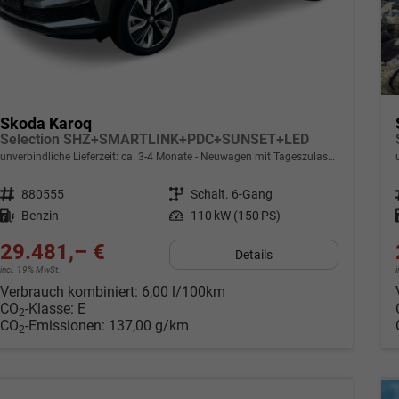
Skoda Karoq
Selection SHZ+SMARTLINK+PDC+SUNSET+LED
unverbindliche Lieferzeit: ca. 3-4 Monate
Neuwagen mit Tageszulassung
Fahrzeugnr.
880555
Getriebe
Schalt. 6-Gang
Kraftstoff
Benzin
Leistung
110 kW (150 PS)
29.481,– €
Details
incl. 19% MwSt.
Verbrauch kombiniert:
6,00 l/100km
CO
-Klasse:
E
2
CO
-Emissionen:
137,00 g/km
2