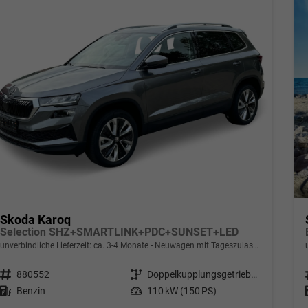
Skoda Karoq
Selection SHZ+SMARTLINK+PDC+SUNSET+LED
unverbindliche Lieferzeit: ca. 3-4 Monate
Neuwagen mit Tageszulassung
Fahrzeugnr.
880552
Getriebe
Doppelkupplungsgetriebe (DSG)
Kraftstoff
Benzin
Leistung
110 kW (150 PS)