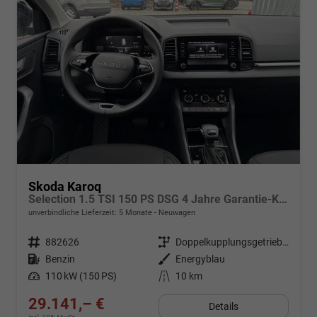
Skoda Karoq
Selection 1.5 TSI 150 PS DSG 4 Jahre Garantie-Keyless Start-AppleCarPlay-AndroidAuto-Sunset-Tempomat-2-Zonen-Klima-16''Alu
unverbindliche Lieferzeit:
5 Monate
Neuwagen
Fahrzeugnr.
882626
Getriebe
Doppelkupplungsgetriebe (DSG)
Kraftstoff
Benzin
Außenfarbe
Energyblau
Leistung
110 kW (150 PS)
Kilometerstand
10 km
29.141,– €
Details