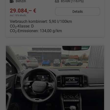
Kraftstoff
Benzin
Leistung
85 kW (116 PS)
29.084,– €
Details
incl. 19% MwSt.
Verbrauch kombiniert:
5,90 l/100km
CO
-Klasse:
D
2
CO
-Emissionen:
134,00 g/km
2