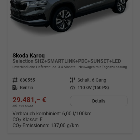
Skoda Karoq
Selection SHZ+SMARTLINK+PDC+SUNSET+LED
unverbindliche Lieferzeit: ca. 3-4 Monate
Neuwagen mit Tageszulassung
Fahrzeugnr.
880555
Getriebe
Schalt. 6-Gang
Kraftstoff
Benzin
Leistung
110 kW (150 PS)
29.481,– €
Details
incl. 19% MwSt.
Verbrauch kombiniert:
6,00 l/100km
CO
-Klasse:
E
2
CO
-Emissionen:
137,00 g/km
2