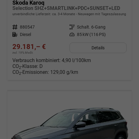
Skoda Karoq
Selection SHZ+SMARTLINK+PDC+SUNSET+LED
unverbindliche Lieferzeit: ca. 3-4 Monate
Neuwagen mit Tageszulassung
Fahrzeugnr.
880547
Getriebe
Schalt. 6-Gang
Kraftstoff
Diesel
Leistung
85 kW (116 PS)
29.181,– €
Details
incl. 19% MwSt.
Verbrauch kombiniert:
4,90 l/100km
CO
-Klasse:
D
2
CO
-Emissionen:
129,00 g/km
2