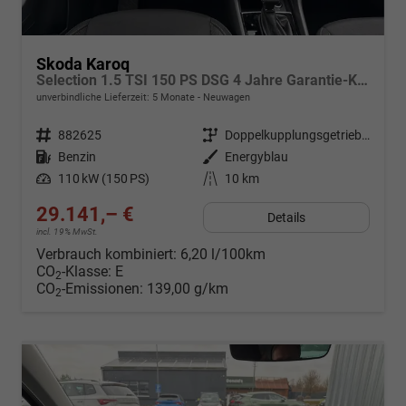
Skoda Karoq
Selection 1.5 TSI 150 PS DSG 4 Jahre Garantie-Keyless Start-AppleCarPlay-AndroidAuto-Sunset-Tempomat-2-Zonen-Klima-16''Alu
unverbindliche Lieferzeit:
5 Monate
Neuwagen
Fahrzeugnr.
882625
Getriebe
Doppelkupplungsgetriebe (DSG)
Kraftstoff
Benzin
Außenfarbe
Energyblau
Leistung
110 kW (150 PS)
Kilometerstand
10 km
29.141,– €
Details
incl. 19% MwSt.
Verbrauch kombiniert:
6,20 l/100km
CO
-Klasse:
E
2
CO
-Emissionen:
139,00 g/km
2