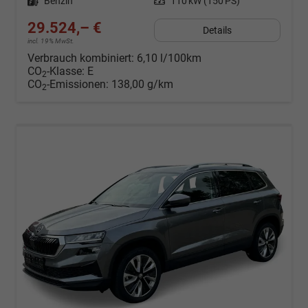
Kraftstoff
Benzin
Leistung
110 kW (150 PS)
29.524,– €
Details
incl. 19% MwSt.
Verbrauch kombiniert:
6,10 l/100km
CO
-Klasse:
E
2
CO
-Emissionen:
138,00 g/km
2