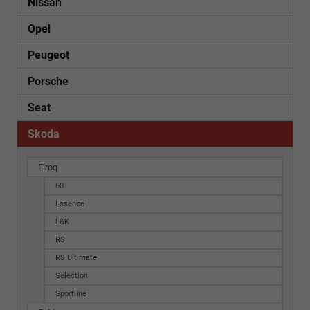
Nissan
Opel
Peugeot
Porsche
Seat
Skoda
Elroq
60
Essence
L&K
RS
RS Ultimate
Selection
Sportline