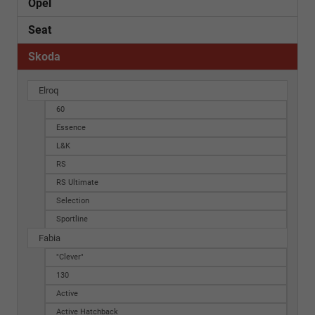
Opel
Seat
Skoda
Elroq
60
Essence
L&K
RS
RS Ultimate
Selection
Sportline
Fabia
"Clever"
130
Active
Active Hatchback