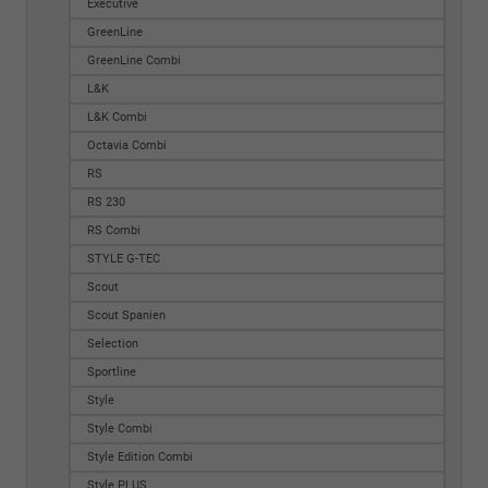
Executive
GreenLine
GreenLine Combi
L&K
L&K Combi
Octavia Combi
RS
RS 230
RS Combi
STYLE G-TEC
Scout
Scout Spanien
Selection
Sportline
Style
Style Combi
Style Edition Combi
Style PLUS