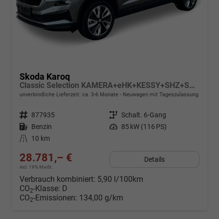
Skoda Karoq
Classic Selection KAMERA+eHK+KESSY+SHZ+SMARTLINK+LED+16" ALU
unverbindliche Lieferzeit: ca. 3-6 Monate
Neuwagen mit Tageszulassung
Fahrzeugnr.
877935
Getriebe
Schalt. 6-Gang
Kraftstoff
Benzin
Leistung
85 kW (116 PS)
Kilometerstand
10 km
28.781,– €
Details
incl. 19% MwSt.
Verbrauch kombiniert:
5,90 l/100km
CO
-Klasse:
D
2
CO
-Emissionen:
134,00 g/km
2