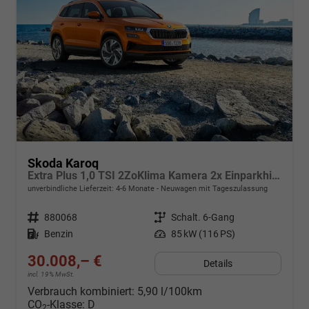
Skoda Karoq
Extra Plus 1,0 TSI 2ZoKlima Kamera 2x Einparkhilfe Alu Felgen 5J Garantie Sitzheizung Matrix el Heckklappe ACC
unverbindliche Lieferzeit: 4-6 Monate
Neuwagen mit Tageszulassung
Fahrzeugnr.
880068
Getriebe
Schalt. 6-Gang
Kraftstoff
Benzin
Leistung
85 kW (116 PS)
30.008,– €
Details
incl. 19% MwSt.
Verbrauch kombiniert:
5,90 l/100km
CO
-Klasse:
D
2