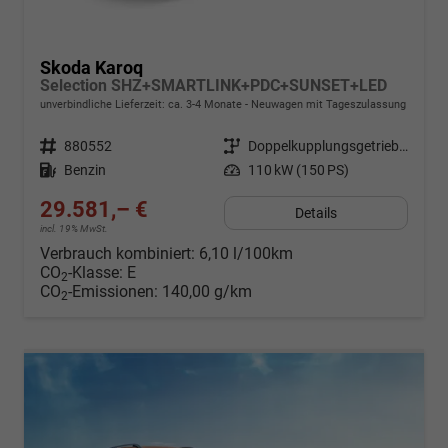
Skoda Karoq
Selection SHZ+SMARTLINK+PDC+SUNSET+LED
unverbindliche Lieferzeit: ca. 3-4 Monate
Neuwagen mit Tageszulassung
Fahrzeugnr.
880552
Getriebe
Doppelkupplungsgetriebe (DSG)
Kraftstoff
Benzin
Leistung
110 kW (150 PS)
29.581,– €
Details
incl. 19% MwSt.
Verbrauch kombiniert:
6,10 l/100km
CO
-Klasse:
E
2
CO
-Emissionen:
140,00 g/km
2