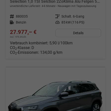
Selection 1,0 TSI Selction 2ZoKlima Alu Felgen 5J Garantie Sitzheizung LED Scheinwerfer Tempomat
unverbindliche Lieferzeit: 4-6 Monate
Neuwagen mit Tageszulassung
Fahrzeugnr.
880035
Getriebe
Schalt. 6-Gang
Kraftstoff
Benzin
Leistung
85 kW (116 PS)
27.977,– €
Details
incl. 19% MwSt.
Verbrauch kombiniert:
5,90 l/100km
CO
-Klasse:
D
2
CO
-Emissionen:
134,00 g/km
2