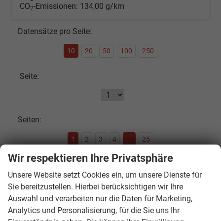
CO
-Emissionen:
134,00 g/km
2
Datensätze pro Seite:
10
20
50
100
250
Seite:
Seiten:
1
2
3
4
...
25
Wir respektieren Ihre Privatsphäre
Fahrzeugnr.
Unsere Website setzt Cookies ein, um unsere Dienste für
Sie bereitzustellen. Hierbei berücksichtigen wir Ihre
Auswahl und verarbeiten nur die Daten für Marketing,
SOFORT VERFÜGBAR
Analytics und Personalisierung, für die Sie uns Ihr
Audi