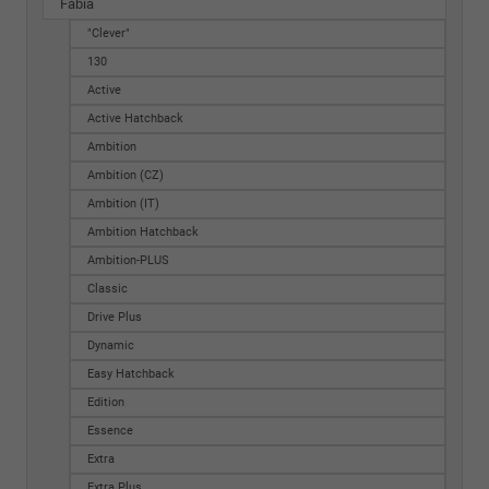
Fabia
"Clever"
130
Active
Active Hatchback
Ambition
Ambition (CZ)
Ambition (IT)
Ambition Hatchback
Ambition-PLUS
Classic
Drive Plus
Dynamic
Easy Hatchback
Edition
Essence
Extra
Extra Plus