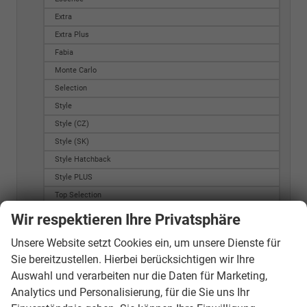
Extra
Extra Plus
Fabia
Monte Carlo
Selection
Style
Style (CZ)
Style (SK)
Style Hatchback
Style PLUS
Top Selection
Tour de France
Wir respektieren Ihre Privatsphäre
neu STYLE
Unsere Website setzt Cookies ein, um unsere Dienste für
Kamiq
Sie bereitzustellen. Hierbei berücksichtigen wir Ihre
130 Jahre Edition
Auswahl und verarbeiten nur die Daten für Marketing,
130 Jahre Premium
Analytics und Personalisierung, für die Sie uns Ihr
Classic