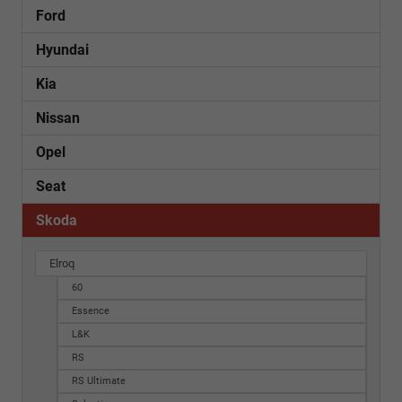
Ford
Hyundai
Kia
Nissan
Opel
Seat
Skoda
Elroq
60
Essence
L&K
RS
RS Ultimate