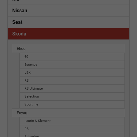
Nissan
Seat
Skoda
Elroq
60
Essence
L&K
RS
RS Ultimate
Selection
Sportline
Enyaq
Laurin & Klement
RS
Selection