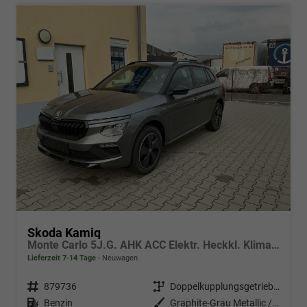
Skoda Kamiq
Monte Carlo 5J.G. AHK ACC Elektr. Heckkl. Klimaauto Virt.Cockpit Matrix Kessy PDC v+h
Lieferzeit 7-14 Tage
Neuwagen
Fahrzeugnr.
879736
Getriebe
Doppelkupplungsgetriebe (DSG)
Kraftstoff
Benzin
Außenfarbe
Graphite-Grau Metallic / Color Concept Black