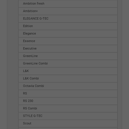
Ambition fresh
Ambition+
ELEGANCE G-TEC
Edition
Elegance
Essence
Executive
GreenLine
GreenLine Combi
L&K
L&K Combi
Octavia Combi
RS
RS 230
RS Combi
STYLE G-TEC
Scout