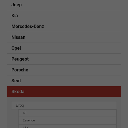
Jeep
Kia
Mercedes-Benz
Nissan
Opel
Peugeot
Porsche
Seat
Skoda
Elroq
60
Essence
L&K