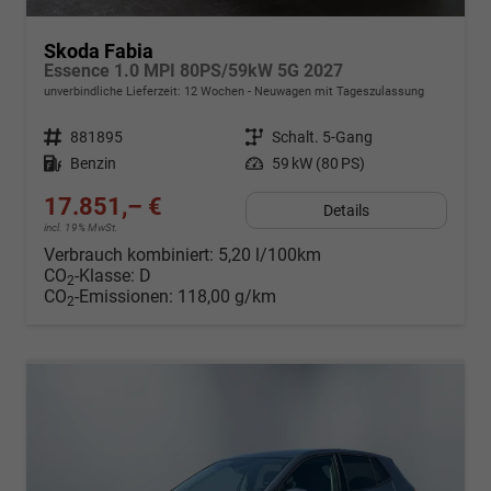
Skoda Fabia
Essence 1.0 MPI 80PS/59kW 5G 2027
unverbindliche Lieferzeit:
12 Wochen
Neuwagen mit Tageszulassung
Fahrzeugnr.
881895
Getriebe
Schalt. 5-Gang
Kraftstoff
Benzin
Leistung
59 kW (80 PS)
17.851,– €
Details
incl. 19% MwSt.
Verbrauch kombiniert:
5,20 l/100km
CO
-Klasse:
D
2
CO
-Emissionen:
118,00 g/km
2