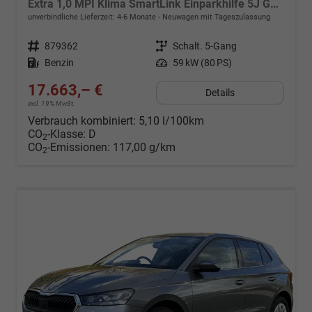
Extra 1,0 MPI Klima SmartLink Einparkhilfe 5J Garantie LED Scheinwerfer Bluetooth
unverbindliche Lieferzeit: 4-6 Monate
Neuwagen mit Tageszulassung
Fahrzeugnr.
879362
Getriebe
Schalt. 5-Gang
Kraftstoff
Benzin
Leistung
59 kW (80 PS)
17.663,– €
Details
incl. 19% MwSt.
Verbrauch kombiniert:
5,10 l/100km
CO
-Klasse:
D
2
CO
-Emissionen:
117,00 g/km
2