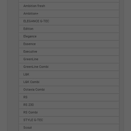
Ambition fresh
Ambition+
ELEGANCE G-TEC
Edition
Elegance
Essence
Executive
GreenLine
GreenLine Combi
L&K
L&K Combi
Octavia Combi
RS
RS 230
RS Combi
STYLE G-TEC
Scout