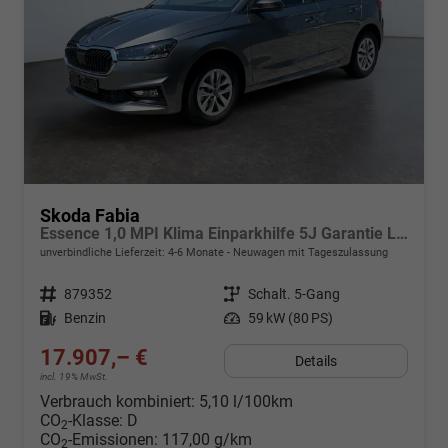
Skoda Fabia
Essence 1,0 MPI Klima Einparkhilfe 5J Garantie LED Scheinwerfer Bluetooth
unverbindliche Lieferzeit: 4-6 Monate
Neuwagen mit Tageszulassung
Fahrzeugnr.
879352
Getriebe
Schalt. 5-Gang
Kraftstoff
Benzin
Leistung
59 kW (80 PS)
17.907,– €
Details
incl. 19% MwSt.
Verbrauch kombiniert:
5,10 l/100km
CO
-Klasse:
D
2
CO
-Emissionen:
117,00 g/km
2