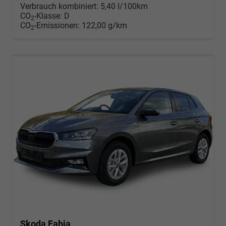
Verbrauch kombiniert:
5,40 l/100km
CO
-Klasse:
D
2
CO
-Emissionen:
122,00 g/km
2
Skoda Fabia