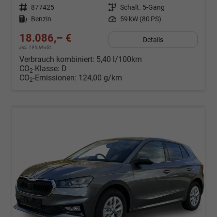
Fahrzeugnr.
877425
Getriebe
Schalt. 5-Gang
Kraftstoff
Benzin
Leistung
59 kW (80 PS)
18.086,– €
Details
incl. 19% MwSt.
Verbrauch kombiniert:
5,40 l/100km
CO
-Klasse:
D
2
CO
-Emissionen:
124,00 g/km
2