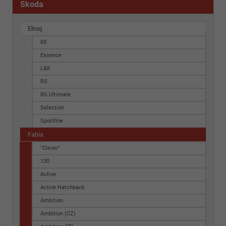
Skoda
Elroq
60
Essence
L&K
RS
RS Ultimate
Selection
Sportline
Fabia
"Clever"
130
Active
Active Hatchback
Ambition
Ambition (CZ)