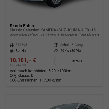
Skoda Fabia
Classic Selection KAMERA+SHZ+KLIMA+LED+15" LM+SMARTLINK
unverbindliche Lieferzeit: ca. 3-6 Monate
Neuwagen mit Tageszulassung
Fahrzeugnr.
877898
Getriebe
Schalt. 5-Gang
Kraftstoff
Benzin
Leistung
59 kW (80 PS)
18.181,– €
Details
incl. 19% MwSt.
Verbrauch kombiniert:
5,20 l/100km
CO
-Klasse:
D
2
CO
-Emissionen:
117,00 g/km
2