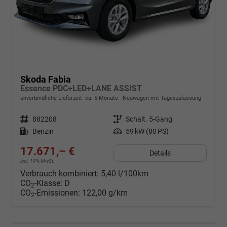
Skoda Fabia
Essence PDC+LED+LANE ASSIST
unverbindliche Lieferzeit: ca. 5 Monate
Neuwagen mit Tageszulassung
Fahrzeugnr.
882208
Getriebe
Schalt. 5-Gang
Kraftstoff
Benzin
Leistung
59 kW (80 PS)
17.671,– €
Details
incl. 19% MwSt.
Verbrauch kombiniert:
5,40 l/100km
CO
-Klasse:
D
2
CO
-Emissionen:
122,00 g/km
2