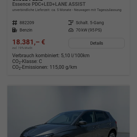
Essence PDC+LED+LANE ASSIST
unverbindliche Lieferzeit: ca. 5 Monate
Neuwagen mit Tageszulassung
Fahrzeugnr.
882209
Getriebe
Schalt. 5-Gang
Kraftstoff
Benzin
Leistung
70 kW (95 PS)
18.381,– €
Details
incl. 19% MwSt.
Verbrauch kombiniert:
5,10 l/100km
CO
-Klasse:
C
2
CO
-Emissionen:
115,00 g/km
2