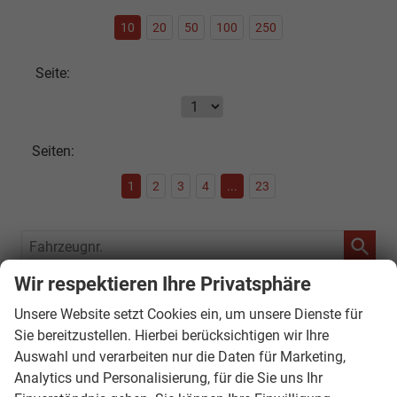
10
20
50
100
250
Seite:
Seiten:
1
2
3
4
...
23
Fahrzeugnr.
Wir respektieren Ihre Privatsphäre
SOFORT VERFÜGBAR
Unsere Website setzt Cookies ein, um unsere Dienste für
Audi
Sie bereitzustellen. Hierbei berücksichtigen wir Ihre
Auswahl und verarbeiten nur die Daten für Marketing,
Bentley
Analytics und Personalisierung, für die Sie uns Ihr
Citroën