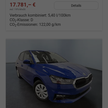
17.781,– €
Details
incl. 19% MwSt.
Verbrauch kombiniert:
5,40 l/100km
CO
-Klasse:
D
2
CO
-Emissionen:
122,00 g/km
2