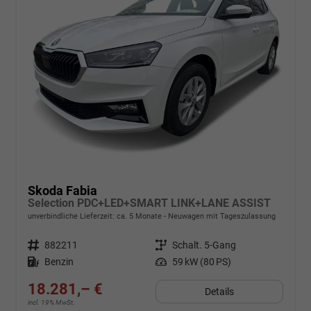
Skoda Fabia
Selection PDC+LED+SMART LINK+LANE ASSIST
unverbindliche Lieferzeit: ca. 5 Monate
Neuwagen mit Tageszulassung
Fahrzeugnr.
882211
Getriebe
Schalt. 5-Gang
Kraftstoff
Benzin
Leistung
59 kW (80 PS)
18.281,– €
Details
incl. 19% MwSt.