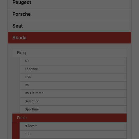
Peugeot
Porsche
Seat
Skoda
Elroq
60
Essence
L&K
RS
RS Ultimate
Selection
Sportline
Fabia
"Clever"
130