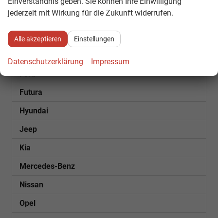
Einverständnis geben. Sie können Ihre Einwilligung
jederzeit mit Wirkung für die Zukunft widerrufen.
Cupra
Dacia
Alle akzeptieren
Einstellungen
Fiat
Datenschutzerklärung
Impressum
Ford
Futura
Hyundai
Jeep
Kia
Mercedes-Benz
Nissan
Opel