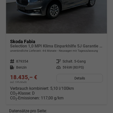
Skoda Fabia
Selection 1,0 MPI Klima Einparkhilfe 5J Garantie LED Apple Carplay Bluetooth
unverbindliche Lieferzeit: 4-6 Monate
Neuwagen mit Tageszulassung
Fahrzeugnr.
879354
Getriebe
Schalt. 5-Gang
Kraftstoff
Benzin
Leistung
59 kW (80 PS)
18.435,– €
Details
incl. 19% MwSt.
Verbrauch kombiniert:
5,10 l/100km
CO
-Klasse:
D
2
CO
-Emissionen:
117,00 g/km
2
Datensätze pro Seite: