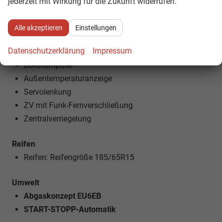
jederzeit mit Wirkung für die Zukunft widerrufen.
NEBELSCHEINWERFER
Alle akzeptieren
Einstellungen
Technik
Datenschutzerklärung
Impressum
5-Gang-Schaltgetriebe
Bordcomputer
Außentemperaturanzeige
Servolenkung
ZV mit Funk-Fernverschließung
Zentralverriegelung
Reifen
Reifen: Reifengröße 185/65R15
Umwelt
Abgaskonzept EU6EB
START-STOPP-Automatik