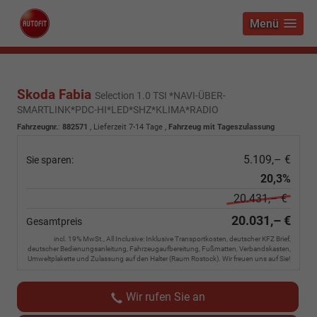
Menü
Skoda Fabia
Selection 1.0 TSI *NAVI-ÜBER-
SMARTLINK*PDC-HI*LED*SHZ*KLIMA*RADIO
Fahrzeugnr.
:
882571
,
Lieferzeit 7-14 Tage
,
Fahrzeug mit Tageszulassung
5.109,– €
Sie sparen:
20,3%
20.431,– €
20.031,– €
Gesamtpreis
incl. 19% MwSt., All Inclusive: Inklusive Transportkosten, deutscher KFZ Brief,
deutscher Bedienungsanleitung, Fahrzeugaufbereitung, Fußmatten, Verbandskasten,
Umweltplakette und Zulassung auf den Halter (Raum Rostock). Wir freuen uns auf Sie!
Wir rufen Sie an