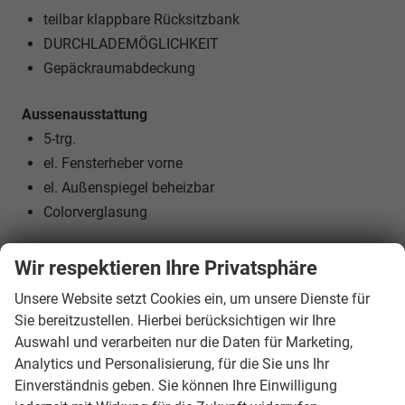
teilbar klappbare Rücksitzbank
DURCHLADEMÖGLICHKEIT
Gepäckraumabdeckung
Aussenausstattung
5-trg.
el. Fensterheber vorne
el. Außenspiegel beheizbar
Colorverglasung
Licht und Sicht
Wir respektieren Ihre Privatsphäre
LED-SCHEINWERFER (VOLL)
Unsere Website setzt Cookies ein, um unsere Dienste für
LED-Tagfahrlicht
Sie bereitzustellen. Hierbei berücksichtigen wir Ihre
LED-Heckleuchten
Auswahl und verarbeiten nur die Daten für Marketing,
Lichtautomatik
Analytics und Personalisierung, für die Sie uns Ihr
Coming-Home-Funktion
Einverständnis geben. Sie können Ihre Einwilligung
Leaving-Home-Funktion