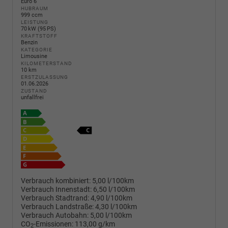
Euro 6
HUBRAUM
999 ccm
LEISTUNG
70 kW (95 PS)
KRAFTSTOFF
Benzin
KATEGORIE
Limousine
KILOMETERSTAND
10 km
ERSTZULASSUNG
01.06.2026
ZUSTAND
unfallfrei
Verbrauch kombiniert:
5,00 l/100km
Verbrauch Innenstadt:
6,50 l/100km
Verbrauch Stadtrand:
4,90 l/100km
Verbrauch Landstraße:
4,30 l/100km
Verbrauch Autobahn:
5,00 l/100km
CO
-Emissionen:
113,00 g/km
2