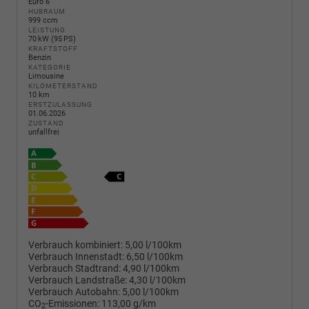
Euro 6
HUBRAUM
999 ccm
LEISTUNG
70 kW (95 PS)
KRAFTSTOFF
Benzin
KATEGORIE
Limousine
KILOMETERSTAND
10 km
ERSTZULASSUNG
01.06.2026
ZUSTAND
unfallfrei
Verbrauch kombiniert:
5,00 l/100km
Verbrauch Innenstadt:
6,50 l/100km
Verbrauch Stadtrand:
4,90 l/100km
Verbrauch Landstraße:
4,30 l/100km
Verbrauch Autobahn:
5,00 l/100km
CO
-Emissionen:
113,00 g/km
2