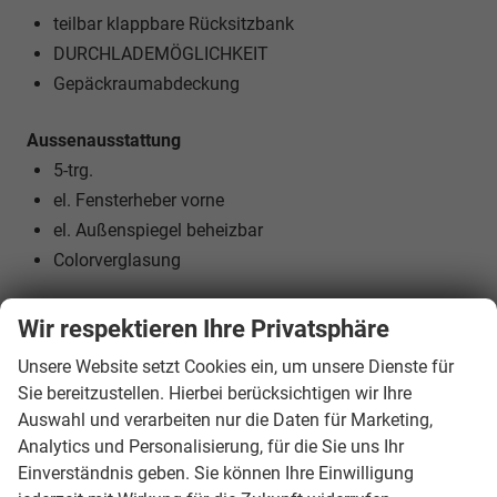
teilbar klappbare Rücksitzbank
DURCHLADEMÖGLICHKEIT
Gepäckraumabdeckung
Aussenausstattung
5-trg.
el. Fensterheber vorne
el. Außenspiegel beheizbar
Colorverglasung
Licht und Sicht
Wir respektieren Ihre Privatsphäre
LED-SCHEINWERFER (VOLL)
Unsere Website setzt Cookies ein, um unsere Dienste für
LED-Tagfahrlicht
Sie bereitzustellen. Hierbei berücksichtigen wir Ihre
LED-Heckleuchten
Auswahl und verarbeiten nur die Daten für Marketing,
Lichtautomatik
Analytics und Personalisierung, für die Sie uns Ihr
Coming-Home-Funktion
Einverständnis geben. Sie können Ihre Einwilligung
Leaving-Home-Funktion