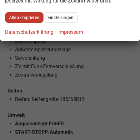
jederzeit mit Wirkung für die Zukunft widerrufen.
NEBELSCHEINWERFER
Alle akzeptieren
Einstellungen
Technik
Datenschutzerklärung
Impressum
5-Gang-Schaltgetriebe
Bordcomputer
Außentemperaturanzeige
Servolenkung
ZV mit Funk-Fernverschließung
Zentralverriegelung
Reifen
Reifen: Reifengröße 185/65R15
Umwelt
Abgaskonzept EU6EB
START-STOPP-Automatik