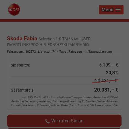
Menü
Skoda Fabia
Selection 1.0 TSI *NAVI-ÜBER-
SMARTLINK*PDC-HI*LED*SHZ*KLIMA*RADIO
Fahrzeugnr.
:
882572
,
Lieferzeit 7-14 Tage
,
Fahrzeug mit Tageszulassung
5.109,– €
Sie sparen:
20,3%
20.431,– €
20.031,– €
Gesamtpreis
incl. 19% MwSt., All Inclusive: Inklusive Transportkosten, deutscher KFZ Brief,
deutscher Bedienungsanleitung, Fahrzeugaufbereitung, Fußmatten, Verbandskasten,
Umweltplakette und Zulassung auf den Halter (Raum Rostock). Wir freuen uns auf Sie!
Wir rufen Sie an