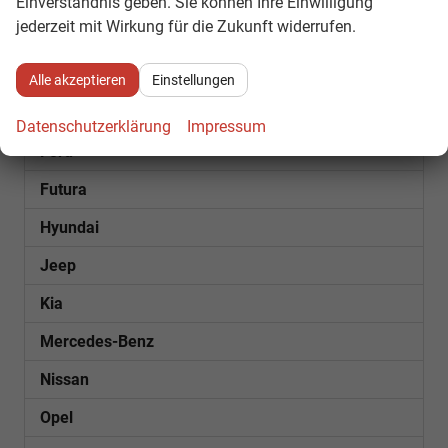
Einverständnis geben. Sie können Ihre Einwilligung
jederzeit mit Wirkung für die Zukunft widerrufen.
Cupra
Dacia
Alle akzeptieren
Einstellungen
Fiat
Datenschutzerklärung
Impressum
Ford
Futura
Hyundai
Jeep
Kia
Mercedes-Benz
Nissan
Opel