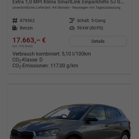
Extra 1,0 MPI Klima SmartLink Einparkhilfe 5J Garantie LED Scheinwerfer Bluetooth
unverbindliche Lieferzeit: 4-6 Monate
Neuwagen mit Tageszulassung
Fahrzeugnr.
879362
Getriebe
Schalt. 5-Gang
Kraftstoff
Benzin
Leistung
59 kW (80 PS)
17.663,– €
Details
incl. 19% MwSt.
Verbrauch kombiniert:
5,10 l/100km
CO
-Klasse:
D
2
CO
-Emissionen:
117,00 g/km
2