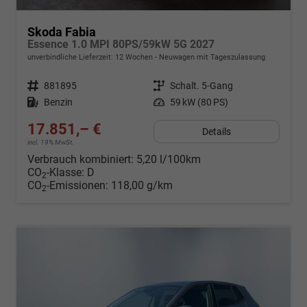
Skoda Fabia
Essence 1.0 MPI 80PS/59kW 5G 2027
unverbindliche Lieferzeit:
12 Wochen
Neuwagen mit Tageszulassung
Fahrzeugnr.
881895
Getriebe
Schalt. 5-Gang
Kraftstoff
Benzin
Leistung
59 kW (80 PS)
17.851,– €
Details
incl. 19% MwSt.
Verbrauch kombiniert:
5,20 l/100km
CO
-Klasse:
D
2
CO
-Emissionen:
118,00 g/km
2