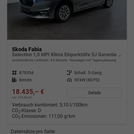
Skoda Fabia
Selection 1,0 MPI Klima Einparkhilfe 5J Garantie LED Apple Carplay Bluetooth
unverbindliche Lieferzeit: 4-6 Monate
Neuwagen mit Tageszulassung
Fahrzeugnr.
879354
Getriebe
Schalt. 5-Gang
Kraftstoff
Benzin
Leistung
59 kW (80 PS)
18.435,– €
Details
incl. 19% MwSt.
Verbrauch kombiniert:
5,10 l/100km
CO
-Klasse:
D
2
CO
-Emissionen:
117,00 g/km
2
Datensätze pro Seite: