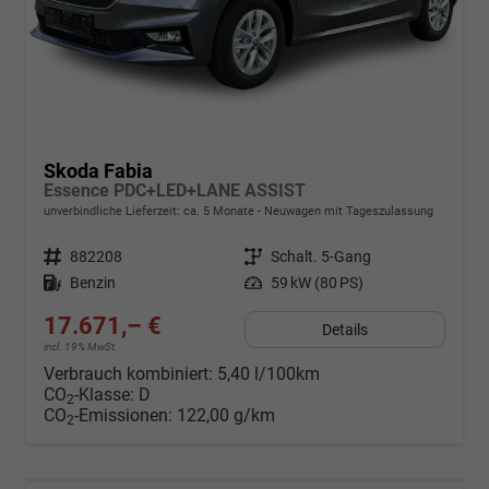
Skoda Fabia
Essence PDC+LED+LANE ASSIST
unverbindliche Lieferzeit: ca. 5 Monate
Neuwagen mit Tageszulassung
Fahrzeugnr.
882208
Getriebe
Schalt. 5-Gang
Kraftstoff
Benzin
Leistung
59 kW (80 PS)
17.671,– €
Details
incl. 19% MwSt.
Verbrauch kombiniert:
5,40 l/100km
CO
-Klasse:
D
2
CO
-Emissionen:
122,00 g/km
2