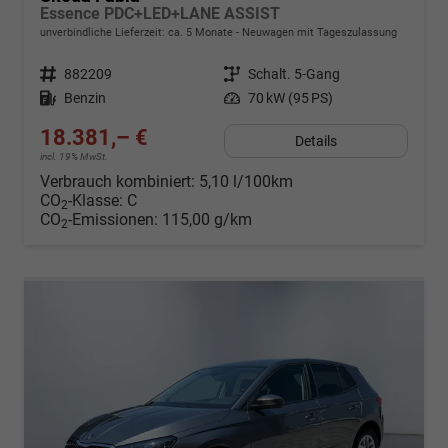
Essence PDC+LED+LANE ASSIST
unverbindliche Lieferzeit: ca. 5 Monate
Neuwagen mit Tageszulassung
Fahrzeugnr.
882209
Getriebe
Schalt. 5-Gang
Kraftstoff
Benzin
Leistung
70 kW (95 PS)
18.381,– €
Details
incl. 19% MwSt.
Verbrauch kombiniert:
5,10 l/100km
CO
-Klasse:
C
2
CO
-Emissionen:
115,00 g/km
2