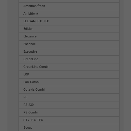
Ambition fresh
Ambition+
ELEGANCE G-TEC
Edition
Elegance
Essence
Executive
GreenLine
GreenLine Combi
L&K
L&K Combi
Octavia Combi
RS
RS 230
RS Combi
STYLE G-TEC
Scout