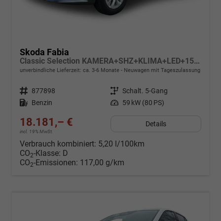
Skoda Fabia
Classic Selection KAMERA+SHZ+KLIMA+LED+15" LM+SMARTLINK
unverbindliche Lieferzeit: ca. 3-6 Monate
Neuwagen mit Tageszulassung
Fahrzeugnr.
877898
Getriebe
Schalt. 5-Gang
Kraftstoff
Benzin
Leistung
59 kW (80 PS)
18.181,– €
Details
incl. 19% MwSt.
Verbrauch kombiniert:
5,20 l/100km
CO
-Klasse:
D
2
CO
-Emissionen:
117,00 g/km
2