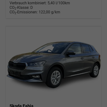
Verbrauch kombiniert:
5,40 l/100km
CO
-Klasse:
D
2
CO
-Emissionen:
122,00 g/km
2
Skoda Fabia