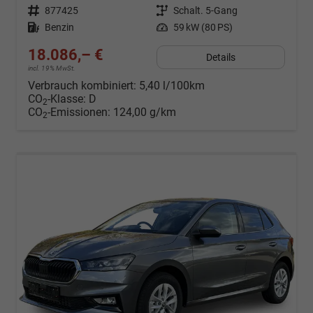
Fahrzeugnr.
877425
Getriebe
Schalt. 5-Gang
Kraftstoff
Benzin
Leistung
59 kW (80 PS)
18.086,– €
Details
incl. 19% MwSt.
Verbrauch kombiniert:
5,40 l/100km
CO
-Klasse:
D
2
CO
-Emissionen:
124,00 g/km
2