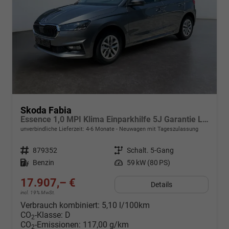
Skoda Fabia
Essence 1,0 MPI Klima Einparkhilfe 5J Garantie LED Scheinwerfer Bluetooth
unverbindliche Lieferzeit: 4-6 Monate
Neuwagen mit Tageszulassung
Fahrzeugnr.
879352
Getriebe
Schalt. 5-Gang
Kraftstoff
Benzin
Leistung
59 kW (80 PS)
17.907,– €
Details
incl. 19% MwSt.
Verbrauch kombiniert:
5,10 l/100km
CO
-Klasse:
D
2
CO
-Emissionen:
117,00 g/km
2