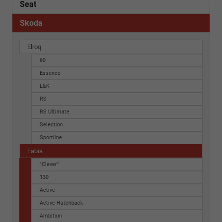
Seat
Skoda
Elroq
60
Essence
L&K
RS
RS Ultimate
Selection
Sportline
Fabia
"Clever"
130
Active
Active Hatchback
Ambition