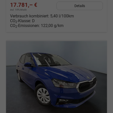
17.781,– €
Details
incl. 19% MwSt.
Verbrauch kombiniert:
5,40 l/100km
CO
-Klasse:
D
2
CO
-Emissionen:
122,00 g/km
2