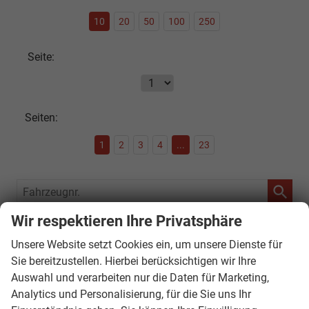
10
20
50
100
250
Seite:
Seiten:
1
2
3
4
...
23
Fahrzeugnr.
Wir respektieren Ihre Privatsphäre
SOFORT VERFÜGBAR
Unsere Website setzt Cookies ein, um unsere Dienste für
Audi
Sie bereitzustellen. Hierbei berücksichtigen wir Ihre
Auswahl und verarbeiten nur die Daten für Marketing,
Bentley
Analytics und Personalisierung, für die Sie uns Ihr
Citroën