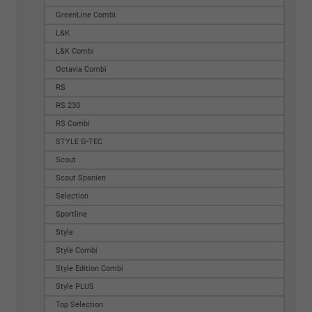
GreenLine Combi
L&K
L&K Combi
Octavia Combi
RS
RS 230
RS Combi
STYLE G-TEC
Scout
Scout Spanien
Selection
Sportline
Style
Style Combi
Style Edition Combi
Style PLUS
Top Selection