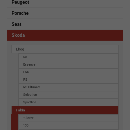
Peugeot
Porsche
Seat
Skoda
Elroq
60
Essence
L&K
RS
RS Ultimate
Selection
Sportline
Fabia
"Clever"
130