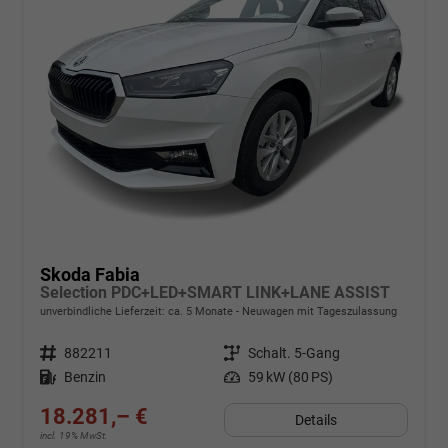
Skoda Fabia
Selection PDC+LED+SMART LINK+LANE ASSIST
unverbindliche Lieferzeit: ca. 5 Monate
Neuwagen mit Tageszulassung
Fahrzeugnr.
882211
Getriebe
Schalt. 5-Gang
Kraftstoff
Benzin
Leistung
59 kW (80 PS)
18.281,– €
Details
incl. 19% MwSt.