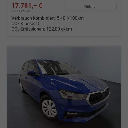
17.781,– €
Details
incl. 19% MwSt.
Verbrauch kombiniert:
5,40 l/100km
CO
-Klasse:
D
2
CO
-Emissionen:
122,00 g/km
2