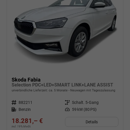
Skoda Fabia
Selection PDC+LED+SMART LINK+LANE ASSIST
unverbindliche Lieferzeit: ca. 5 Monate
Neuwagen mit Tageszulassung
Fahrzeugnr.
882211
Getriebe
Schalt. 5-Gang
Kraftstoff
Benzin
Leistung
59 kW (80 PS)
18.281,– €
Details
incl. 19% MwSt.