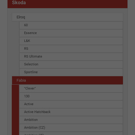
Skoda
Elroq
60
Essence
L&K
RS
RS Ultimate
Selection
Sportline
Fabia
"Clever"
130
Active
Active Hatchback
Ambition
Ambition (CZ)