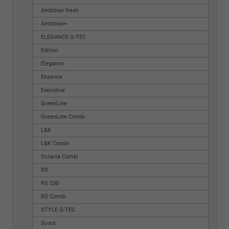
Ambition fresh
Ambition+
ELEGANCE G-TEC
Edition
Elegance
Essence
Executive
GreenLine
GreenLine Combi
L&K
L&K Combi
Octavia Combi
RS
RS 230
RS Combi
STYLE G-TEC
Scout