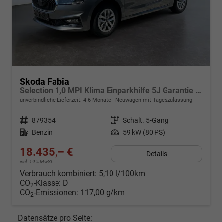
Skoda Fabia
Selection 1,0 MPI Klima Einparkhilfe 5J Garantie LED Apple Carplay Bluetooth
unverbindliche Lieferzeit: 4-6 Monate
Neuwagen mit Tageszulassung
Fahrzeugnr.
879354
Getriebe
Schalt. 5-Gang
Kraftstoff
Benzin
Leistung
59 kW (80 PS)
18.435,– €
Details
incl. 19% MwSt.
Verbrauch kombiniert:
5,10 l/100km
CO
-Klasse:
D
2
CO
-Emissionen:
117,00 g/km
2
Datensätze pro Seite: