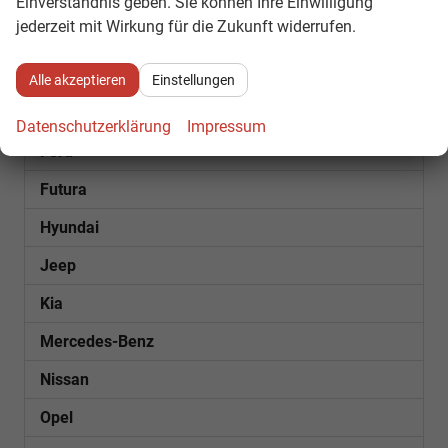
Einverständnis geben. Sie können Ihre Einwilligung
jederzeit mit Wirkung für die Zukunft widerrufen.
Cupra
Dacia
Alle akzeptieren
Einstellungen
Fiat
Datenschutzerklärung
Impressum
Ford
Futura
Hyundai
Jeep
Kia
Mercedes-Benz
Nissan
Opel