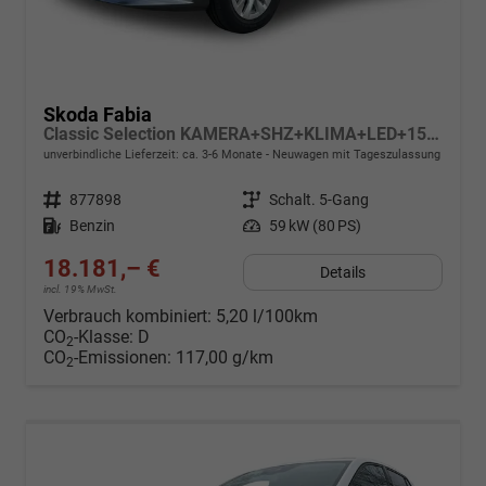
Skoda Fabia
Classic Selection KAMERA+SHZ+KLIMA+LED+15" LM+SMARTLINK
unverbindliche Lieferzeit: ca. 3-6 Monate
Neuwagen mit Tageszulassung
Fahrzeugnr.
877898
Getriebe
Schalt. 5-Gang
Kraftstoff
Benzin
Leistung
59 kW (80 PS)
18.181,– €
Details
incl. 19% MwSt.
Verbrauch kombiniert:
5,20 l/100km
CO
-Klasse:
D
2
CO
-Emissionen:
117,00 g/km
2