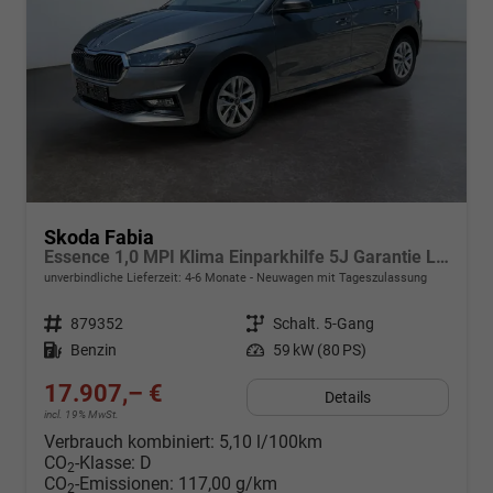
Skoda Fabia
Essence 1,0 MPI Klima Einparkhilfe 5J Garantie LED Scheinwerfer Bluetooth
unverbindliche Lieferzeit: 4-6 Monate
Neuwagen mit Tageszulassung
Fahrzeugnr.
879352
Getriebe
Schalt. 5-Gang
Kraftstoff
Benzin
Leistung
59 kW (80 PS)
17.907,– €
Details
incl. 19% MwSt.
Verbrauch kombiniert:
5,10 l/100km
CO
-Klasse:
D
2
CO
-Emissionen:
117,00 g/km
2