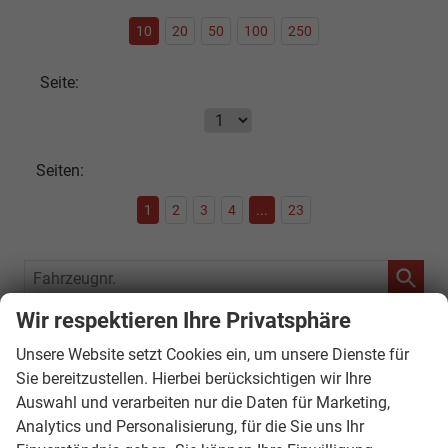
10
20
50
100
250
Seite:
Seiten:
1
2
3
4
...
23
Fahrzeugnr.
Wir respektieren Ihre Privatsphäre
SOFORT VERFÜGBAR
Unsere Website setzt Cookies ein, um unsere Dienste für
Audi
Sie bereitzustellen. Hierbei berücksichtigen wir Ihre
Auswahl und verarbeiten nur die Daten für Marketing,
Bentley
Analytics und Personalisierung, für die Sie uns Ihr
Citroën