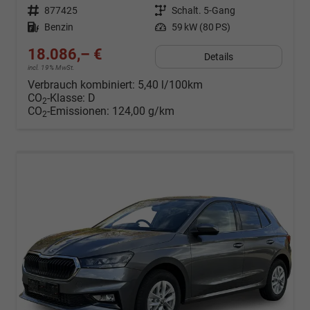
Fahrzeugnr.
877425
Getriebe
Schalt. 5-Gang
Kraftstoff
Benzin
Leistung
59 kW (80 PS)
18.086,– €
Details
incl. 19% MwSt.
Verbrauch kombiniert:
5,40 l/100km
CO
-Klasse:
D
2
CO
-Emissionen:
124,00 g/km
2