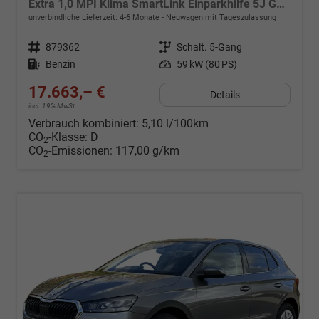
Extra 1,0 MPI Klima SmartLink Einparkhilfe 5J Garantie LED Scheinwerfer Bluetooth
unverbindliche Lieferzeit: 4-6 Monate
Neuwagen mit Tageszulassung
Fahrzeugnr.
879362
Getriebe
Schalt. 5-Gang
Kraftstoff
Benzin
Leistung
59 kW (80 PS)
17.663,– €
Details
incl. 19% MwSt.
Verbrauch kombiniert:
5,10 l/100km
CO
-Klasse:
D
2
CO
-Emissionen:
117,00 g/km
2