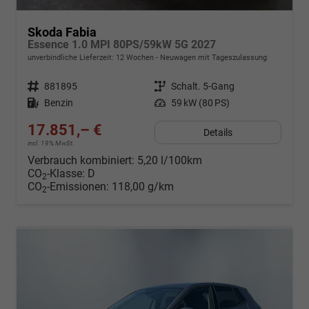
Skoda Fabia
Essence 1.0 MPI 80PS/59kW 5G 2027
unverbindliche Lieferzeit:
12 Wochen
Neuwagen mit Tageszulassung
Fahrzeugnr.
881895
Getriebe
Schalt. 5-Gang
Kraftstoff
Benzin
Leistung
59 kW (80 PS)
17.851,– €
Details
incl. 19% MwSt.
Verbrauch kombiniert:
5,20 l/100km
CO
-Klasse:
D
2
CO
-Emissionen:
118,00 g/km
2