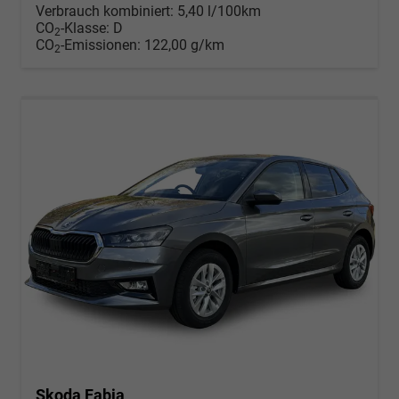
Verbrauch kombiniert:
5,40 l/100km
CO
-Klasse:
D
2
CO
-Emissionen:
122,00 g/km
2
Skoda Fabia