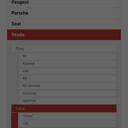
Peugeot
Porsche
Seat
Skoda
Elroq
60
Essence
L&K
RS
RS Ultimate
Selection
Sportline
Fabia
"Clever"
130