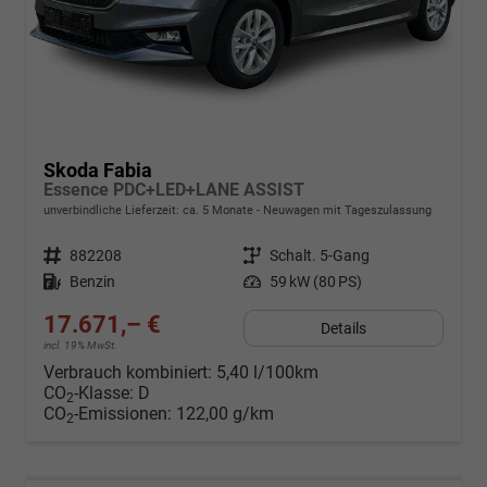
Skoda Fabia
Essence PDC+LED+LANE ASSIST
unverbindliche Lieferzeit: ca. 5 Monate
Neuwagen mit Tageszulassung
Fahrzeugnr.
882208
Getriebe
Schalt. 5-Gang
Kraftstoff
Benzin
Leistung
59 kW (80 PS)
17.671,– €
Details
incl. 19% MwSt.
Verbrauch kombiniert:
5,40 l/100km
CO
-Klasse:
D
2
CO
-Emissionen:
122,00 g/km
2