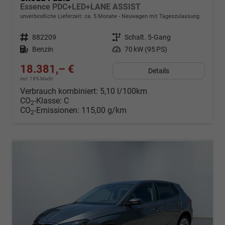
Essence PDC+LED+LANE ASSIST
unverbindliche Lieferzeit: ca. 5 Monate
Neuwagen mit Tageszulassung
Fahrzeugnr.
882209
Getriebe
Schalt. 5-Gang
Kraftstoff
Benzin
Leistung
70 kW (95 PS)
18.381,– €
Details
incl. 19% MwSt.
Verbrauch kombiniert:
5,10 l/100km
CO
-Klasse:
C
2
CO
-Emissionen:
115,00 g/km
2