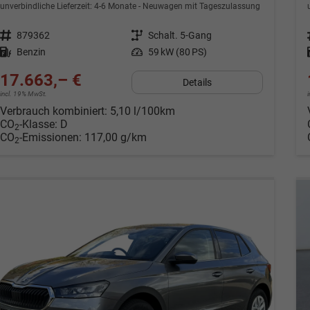
unverbindliche Lieferzeit: 4-6 Monate
Neuwagen mit Tageszulassung
Fahrzeugnr.
879362
Getriebe
Schalt. 5-Gang
Kraftstoff
Benzin
Leistung
59 kW (80 PS)
17.663,– €
Details
incl. 19% MwSt.
Verbrauch kombiniert:
5,10 l/100km
CO
-Klasse:
D
2
CO
-Emissionen:
117,00 g/km
2