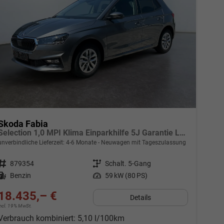
Skoda Fabia
Selection 1,0 MPI Klima Einparkhilfe 5J Garantie LED Apple Carplay Bluetooth
unverbindliche Lieferzeit: 4-6 Monate
Neuwagen mit Tageszulassung
Fahrzeugnr.
879354
Getriebe
Schalt. 5-Gang
Kraftstoff
Benzin
Leistung
59 kW (80 PS)
18.435,– €
Details
incl. 19% MwSt.
Verbrauch kombiniert:
5,10 l/100km