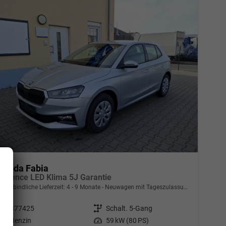
Skoda Fabia
Essence LED Klima 5J Garantie
unverbindliche Lieferzeit: 4 - 9 Monate
Neuwagen mit Tageszulassung
Fahrzeugnr.
877425
Getriebe
Schalt. 5-Gang
Kraftstoff
Benzin
Leistung
59 kW (80 PS)