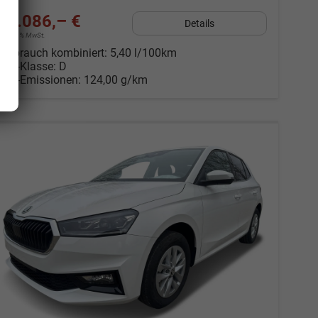
18.086,– €
Details
incl. 19% MwSt.
Verbrauch kombiniert:
5,40 l/100km
CO
-Klasse:
D
2
CO
-Emissionen:
124,00 g/km
2