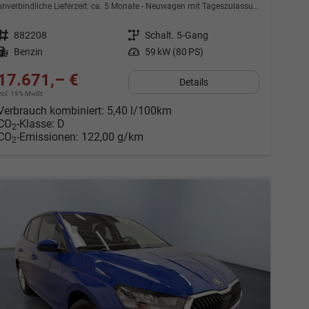
unverbindliche Lieferzeit: ca. 5 Monate
Neuwagen mit Tageszulassung
Fahrzeugnr.
882208
Getriebe
Schalt. 5-Gang
Kraftstoff
Benzin
Leistung
59 kW (80 PS)
17.671,– €
Details
incl. 19% MwSt.
Verbrauch kombiniert:
5,40 l/100km
CO
-Klasse:
D
2
CO
-Emissionen:
122,00 g/km
2