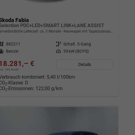
Skoda Fabia
Selection PDC+LED+SMART LINK+LANE ASSIST
unverbindliche Lieferzeit: ca. 5 Monate
Neuwagen mit Tageszulassung
Fahrzeugnr.
882211
Getriebe
Schalt. 5-Gang
Kraftstoff
Benzin
Leistung
59 kW (80 PS)
18.281,– €
Details
incl. 19% MwSt.
Verbrauch kombiniert:
5,40 l/100km
CO
-Klasse:
D
2
CO
-Emissionen:
122,00 g/km
2