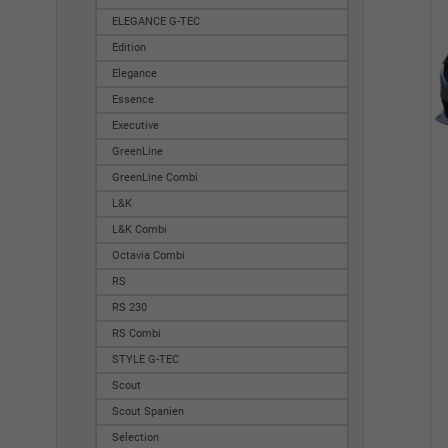
ELEGANCE G-TEC
Edition
Elegance
Essence
Executive
GreenLine
GreenLine Combi
L&K
L&K Combi
Octavia Combi
RS
RS 230
RS Combi
STYLE G-TEC
Scout
Scout Spanien
Selection