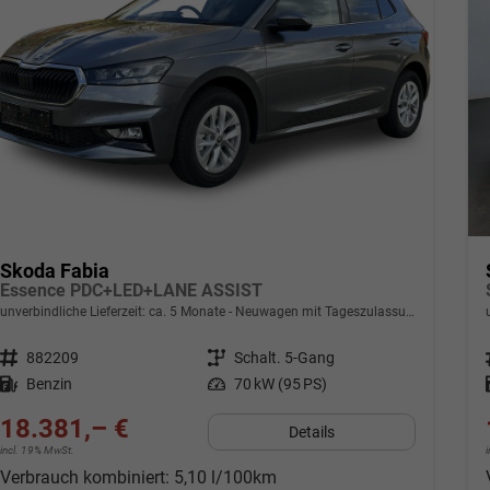
Skoda Fabia
Essence PDC+LED+LANE ASSIST
unverbindliche Lieferzeit: ca. 5 Monate
Neuwagen mit Tageszulassung
Fahrzeugnr.
882209
Getriebe
Schalt. 5-Gang
Kraftstoff
Benzin
Leistung
70 kW (95 PS)
18.381,– €
Details
incl. 19% MwSt.
Verbrauch kombiniert:
5,10 l/100km