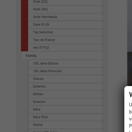
Style (CZ)
Style (SK)
Style Hatchback
Style PLUS
Top Selection
Tour de France
neu STYLE
Kamiq
130 Jahre Edition
130 Jahre Premium
Classic
Dynamic
Edition
Essence
U
Extra
b
Extra Plus
v
Kamiq
P