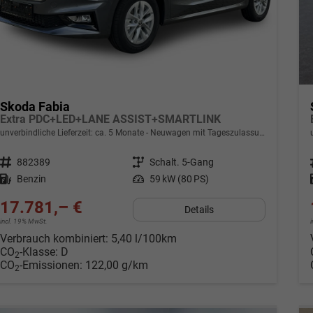
Skoda Fabia
Extra PDC+LED+LANE ASSIST+SMARTLINK
unverbindliche Lieferzeit: ca. 5 Monate
Neuwagen mit Tageszulassung
Fahrzeugnr.
882389
Getriebe
Schalt. 5-Gang
Kraftstoff
Benzin
Leistung
59 kW (80 PS)
17.781,– €
Details
incl. 19% MwSt.
Verbrauch kombiniert:
5,40 l/100km
CO
-Klasse:
D
2
CO
-Emissionen:
122,00 g/km
2