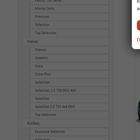
k
Kamiq 130 Jahre
w
Monte Carlo
Premium
Selection
Top Selection
D
Karoq
Classic
Dynamic
Extra
Extra Plus
Selection
Selection 2.0 TDI DSG 4x4
Sportline
Sportline 2.0 TSI 4x4 DSG
Top Selection
Kodiaq
Exclusive Selection
Selection