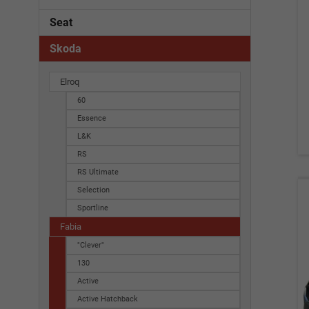
Seat
Skoda
Elroq
60
Essence
L&K
RS
RS Ultimate
Selection
Sportline
Fabia
"Clever"
130
Active
Active Hatchback