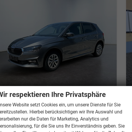
Wir respektieren Ihre Privatsphäre
Skoda Fabia
Essence 1,0 MPI Klima Einparkhilfe 5J Garantie LED Scheinwerfer Bluetooth
nsere Website setzt Cookies ein, um unsere Dienste für Sie
unverbindliche Lieferzeit: 4-6 Monate
Neuwagen mit Tageszulassung
ereitzustellen. Hierbei berücksichtigen wir Ihre Auswahl und
erarbeiten nur die Daten für Marketing, Analytics und
Fahrzeugnr.
879352
Getriebe
Schalt. 5-Gang
ersonalisierung, für die Sie uns Ihr Einverständnis geben. Sie
Kraftstoff
Benzin
Leistung
59 kW (80 PS)