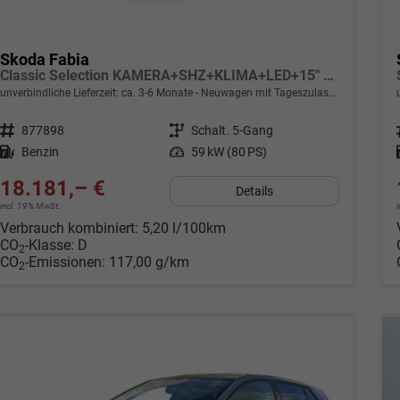
Skoda Fabia
Classic Selection KAMERA+SHZ+KLIMA+LED+15" LM+SMARTLINK
unverbindliche Lieferzeit: ca. 3-6 Monate
Neuwagen mit Tageszulassung
Fahrzeugnr.
877898
Getriebe
Schalt. 5-Gang
Kraftstoff
Benzin
Leistung
59 kW (80 PS)
18.181,– €
Details
incl. 19% MwSt.
Verbrauch kombiniert:
5,20 l/100km
CO
-Klasse:
D
2
CO
-Emissionen:
117,00 g/km
2