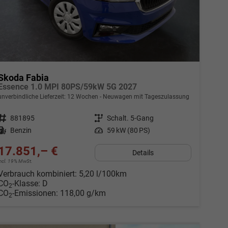
Skoda Fabia
Essence 1.0 MPI 80PS/59kW 5G 2027
unverbindliche Lieferzeit:
12 Wochen
Neuwagen mit Tageszulassung
Fahrzeugnr.
881895
Getriebe
Schalt. 5-Gang
Kraftstoff
Benzin
Leistung
59 kW (80 PS)
17.851,– €
Details
incl. 19% MwSt.
Verbrauch kombiniert:
5,20 l/100km
CO
-Klasse:
D
2
CO
-Emissionen:
118,00 g/km
2