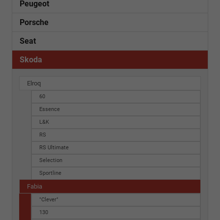
Peugeot
Porsche
Seat
Skoda
Elroq
60
Essence
L&K
RS
RS Ultimate
Selection
Sportline
Fabia
"Clever"
130