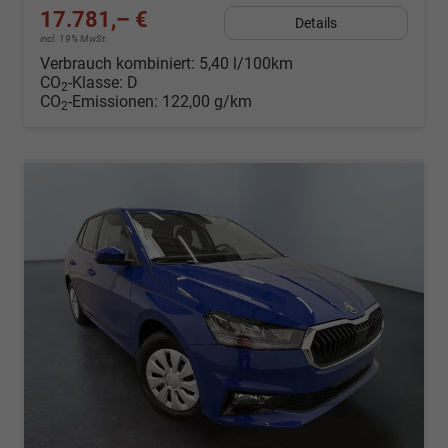
17.781,– €
Details
incl. 19% MwSt.
Verbrauch kombiniert:
5,40 l/100km
CO
-Klasse:
D
2
CO
-Emissionen:
122,00 g/km
2