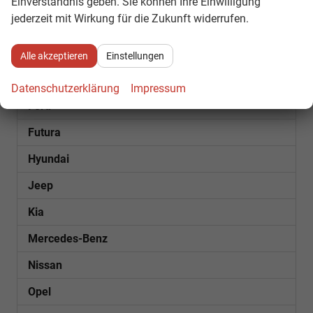
Einverständnis geben. Sie können Ihre Einwilligung
jederzeit mit Wirkung für die Zukunft widerrufen.
Cupra
Dacia
Alle akzeptieren
Einstellungen
Fiat
Datenschutzerklärung
Impressum
Ford
Futura
Hyundai
Jeep
Kia
Mercedes-Benz
Nissan
Opel