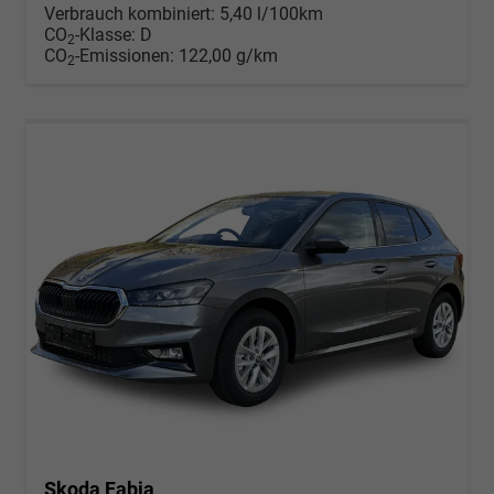
Verbrauch kombiniert:
5,40 l/100km
CO
-Klasse:
D
2
CO
-Emissionen:
122,00 g/km
2
Skoda Fabia