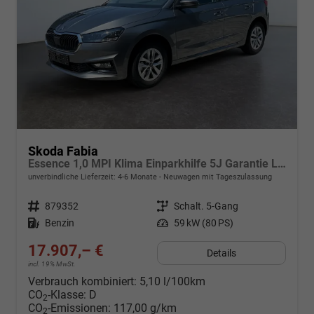
Skoda Fabia
Essence 1,0 MPI Klima Einparkhilfe 5J Garantie LED Scheinwerfer Bluetooth
unverbindliche Lieferzeit: 4-6 Monate
Neuwagen mit Tageszulassung
Fahrzeugnr.
879352
Getriebe
Schalt. 5-Gang
Kraftstoff
Benzin
Leistung
59 kW (80 PS)
17.907,– €
Details
incl. 19% MwSt.
Verbrauch kombiniert:
5,10 l/100km
CO
-Klasse:
D
2
CO
-Emissionen:
117,00 g/km
2