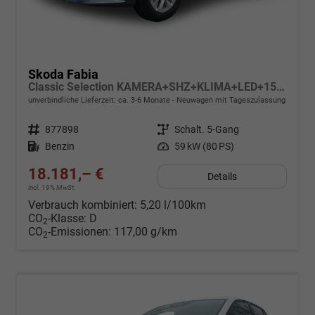
Skoda Fabia
Classic Selection KAMERA+SHZ+KLIMA+LED+15" LM+SMARTLINK
unverbindliche Lieferzeit: ca. 3-6 Monate
Neuwagen mit Tageszulassung
Fahrzeugnr.
877898
Getriebe
Schalt. 5-Gang
Kraftstoff
Benzin
Leistung
59 kW (80 PS)
18.181,– €
Details
incl. 19% MwSt.
Verbrauch kombiniert:
5,20 l/100km
CO
-Klasse:
D
2
CO
-Emissionen:
117,00 g/km
2