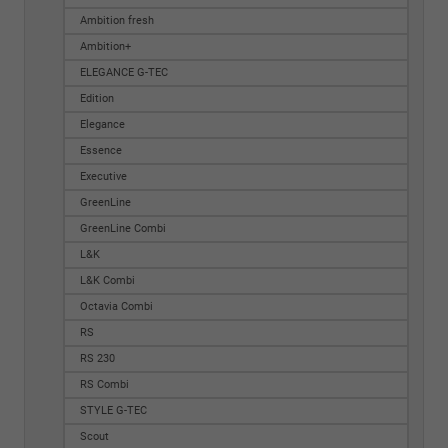
Ambition fresh
Ambition+
ELEGANCE G-TEC
Edition
Elegance
Essence
Executive
GreenLine
GreenLine Combi
L&K
L&K Combi
Octavia Combi
RS
RS 230
RS Combi
STYLE G-TEC
Scout