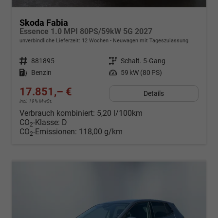
Skoda Fabia
Essence 1.0 MPI 80PS/59kW 5G 2027
unverbindliche Lieferzeit:
12 Wochen
Neuwagen mit Tageszulassung
Fahrzeugnr.
881895
Getriebe
Schalt. 5-Gang
Kraftstoff
Benzin
Leistung
59 kW (80 PS)
17.851,– €
Details
incl. 19% MwSt.
Verbrauch kombiniert:
5,20 l/100km
CO
-Klasse:
D
2
CO
-Emissionen:
118,00 g/km
2