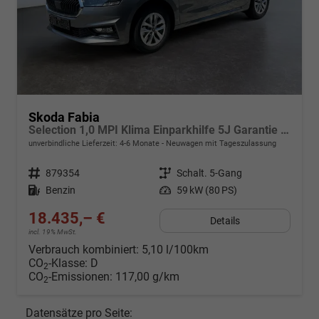
Skoda Fabia
Selection 1,0 MPI Klima Einparkhilfe 5J Garantie LED Apple Carplay Bluetooth
unverbindliche Lieferzeit: 4-6 Monate
Neuwagen mit Tageszulassung
Fahrzeugnr.
879354
Getriebe
Schalt. 5-Gang
Kraftstoff
Benzin
Leistung
59 kW (80 PS)
18.435,– €
Details
incl. 19% MwSt.
Verbrauch kombiniert:
5,10 l/100km
CO
-Klasse:
D
2
CO
-Emissionen:
117,00 g/km
2
Datensätze pro Seite: