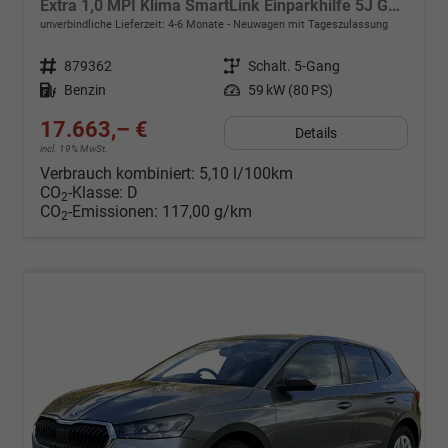
Extra 1,0 MPI Klima SmartLink Einparkhilfe 5J Garantie LED Scheinwerfer Bluetooth
unverbindliche Lieferzeit: 4-6 Monate
Neuwagen mit Tageszulassung
Fahrzeugnr.
879362
Getriebe
Schalt. 5-Gang
Kraftstoff
Benzin
Leistung
59 kW (80 PS)
17.663,– €
Details
incl. 19% MwSt.
Verbrauch kombiniert:
5,10 l/100km
CO
-Klasse:
D
2
CO
-Emissionen:
117,00 g/km
2