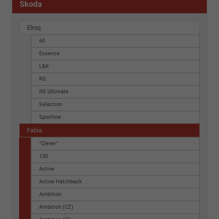
Skoda
Elroq
60
Essence
L&K
RS
RS Ultimate
Selection
Sportline
Fabia
"Clever"
130
Active
Active Hatchback
Ambition
Ambition (CZ)