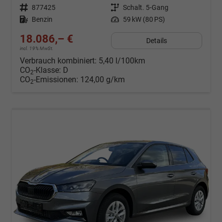
Fahrzeugnr.
877425
Getriebe
Schalt. 5-Gang
Kraftstoff
Benzin
Leistung
59 kW (80 PS)
18.086,– €
Details
incl. 19% MwSt.
Verbrauch kombiniert:
5,40 l/100km
CO
-Klasse:
D
2
CO
-Emissionen:
124,00 g/km
2