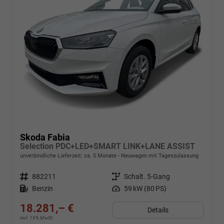
Skoda Fabia
Selection PDC+LED+SMART LINK+LANE ASSIST
unverbindliche Lieferzeit: ca. 5 Monate
Neuwagen mit Tageszulassung
Fahrzeugnr.
882211
Getriebe
Schalt. 5-Gang
Kraftstoff
Benzin
Leistung
59 kW (80 PS)
18.281,– €
Details
incl. 19% MwSt.