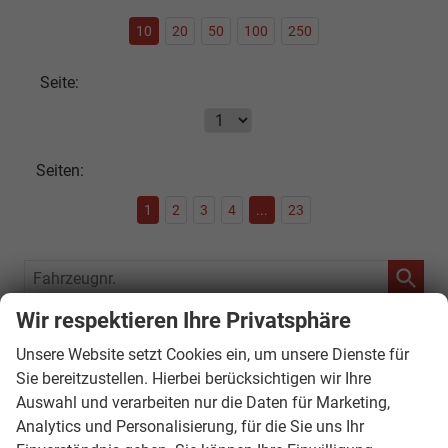
10
20
50
100
250
Seite:
Seiten:
1
2
3
4
...
23
Fahrzeugnr.
Wir respektieren Ihre Privatsphäre
SOFORT VERFÜGBAR
Unsere Website setzt Cookies ein, um unsere Dienste für
Audi
Sie bereitzustellen. Hierbei berücksichtigen wir Ihre
Auswahl und verarbeiten nur die Daten für Marketing,
Bentley
Analytics und Personalisierung, für die Sie uns Ihr
Citroën