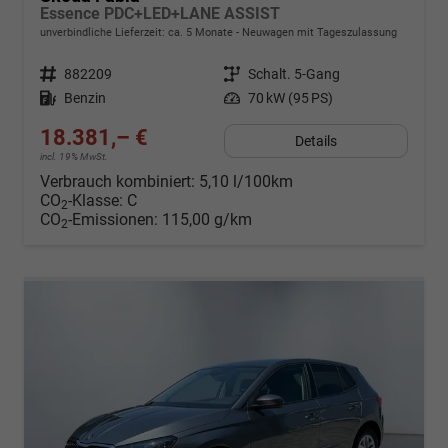
Essence PDC+LED+LANE ASSIST
unverbindliche Lieferzeit: ca. 5 Monate
Neuwagen mit Tageszulassung
Fahrzeugnr.
882209
Getriebe
Schalt. 5-Gang
Kraftstoff
Benzin
Leistung
70 kW (95 PS)
18.381,– €
Details
incl. 19% MwSt.
Verbrauch kombiniert:
5,10 l/100km
CO
-Klasse:
C
2
CO
-Emissionen:
115,00 g/km
2