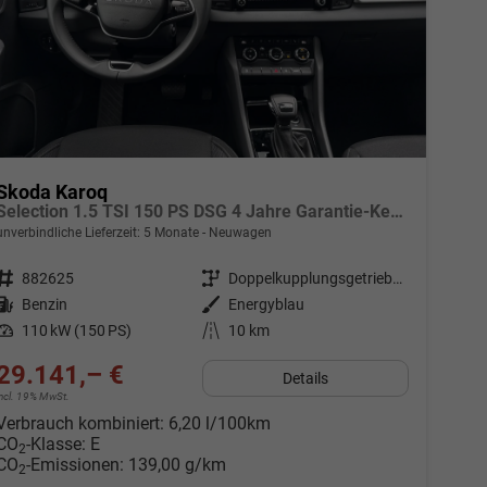
Skoda Karoq
Selection 1.5 TSI 150 PS DSG 4 Jahre Garantie-Keyless Start-AppleCarPlay-AndroidAuto-Sunset-Tempomat-2-Zonen-Klima-16''Alu
unverbindliche Lieferzeit:
5 Monate
Neuwagen
Fahrzeugnr.
882625
Getriebe
Doppelkupplungsgetriebe (DSG)
Kraftstoff
Benzin
Außenfarbe
Energyblau
Leistung
110 kW (150 PS)
Kilometerstand
10 km
29.141,– €
Details
incl. 19% MwSt.
Verbrauch kombiniert:
6,20 l/100km
CO
-Klasse:
E
2
CO
-Emissionen:
139,00 g/km
2