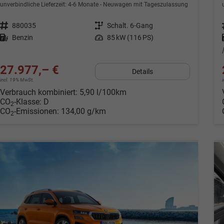
unverbindliche Lieferzeit: 4-6 Monate
Neuwagen mit Tageszulassung
Fahrzeugnr.
880035
Getriebe
Schalt. 6-Gang
Kraftstoff
Benzin
Leistung
85 kW (116 PS)
27.977,– €
Details
incl. 19% MwSt.
Verbrauch kombiniert:
5,90 l/100km
CO
-Klasse:
D
2
CO
-Emissionen:
134,00 g/km
2