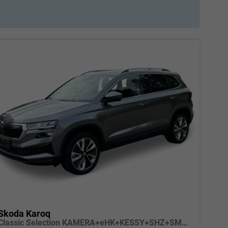
Skoda Karoq
Classic Selection KAMERA+eHK+KESSY+SHZ+SMARTLINK+LED+16" ALU