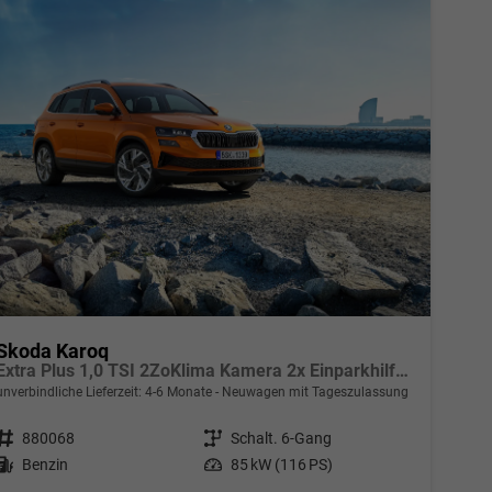
Skoda Karoq
Extra Plus 1,0 TSI 2ZoKlima Kamera 2x Einparkhilfe Alu Felgen 5J Garantie Sitzheizung Matrix el Heckklappe ACC
unverbindliche Lieferzeit: 4-6 Monate
Neuwagen mit Tageszulassung
Fahrzeugnr.
880068
Getriebe
Schalt. 6-Gang
Kraftstoff
Benzin
Leistung
85 kW (116 PS)