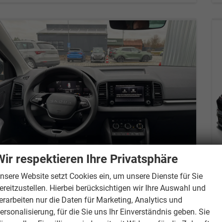
Wir respektieren Ihre Privatsphäre
nsere Website setzt Cookies ein, um unsere Dienste für Sie
ereitzustellen. Hierbei berücksichtigen wir Ihre Auswahl und
Skoda Karoq
Selection 1.5 TSI 150 PS DSG 4 Jahre Garantie-Keyless Start-AppleCarPlay-AndroidAuto-Sunset-Tempomat-2-Zonen-Klima-16''Alu
erarbeiten nur die Daten für Marketing, Analytics und
unverbindliche Lieferzeit:
5 Monate
Neuwagen
ersonalisierung, für die Sie uns Ihr Einverständnis geben. Sie