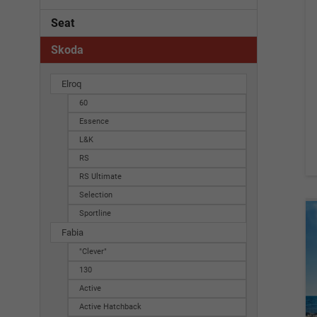
Seat
Skoda
Elroq
60
Essence
L&K
RS
RS Ultimate
Selection
Sportline
Fabia
"Clever"
130
Active
Active Hatchback