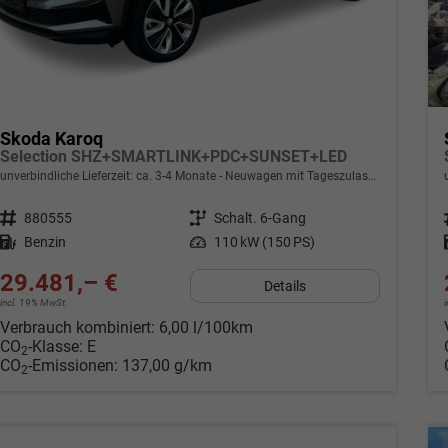
Skoda Karoq
Selection SHZ+SMARTLINK+PDC+SUNSET+LED
unverbindliche Lieferzeit: ca. 3-4 Monate
Neuwagen mit Tageszulassung
Fahrzeugnr.
880555
Getriebe
Schalt. 6-Gang
Kraftstoff
Benzin
Leistung
110 kW (150 PS)
29.481,– €
Details
incl. 19% MwSt.
Verbrauch kombiniert:
6,00 l/100km
CO
-Klasse:
E
2
CO
-Emissionen:
137,00 g/km
2