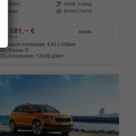
Fahrzeugnr.
880547
Getriebe
Schalt. 6-Gang
Kraftstoff
Diesel
Leistung
85 kW (116 PS)
29.181,– €
Details
incl. 19% MwSt.
Verbrauch kombiniert:
4,90 l/100km
CO
-Klasse:
D
2
CO
-Emissionen:
129,00 g/km
2