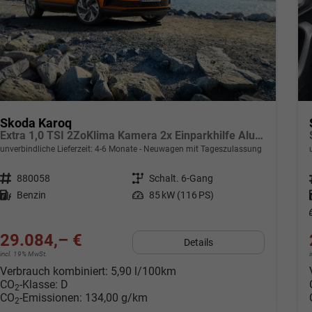
Skoda Karoq
Extra 1,0 TSI 2ZoKlima Kamera 2x Einparkhilfe Alu Felgen 5J Garantie Sitzheizung LED Scheinwerfer ACC
unverbindliche Lieferzeit: 4-6 Monate
Neuwagen mit Tageszulassung
Fahrzeugnr.
880058
Getriebe
Schalt. 6-Gang
Kraftstoff
Benzin
Leistung
85 kW (116 PS)
29.084,– €
Details
incl. 19% MwSt.
Verbrauch kombiniert:
5,90 l/100km
CO
-Klasse:
D
2
CO
-Emissionen:
134,00 g/km
2