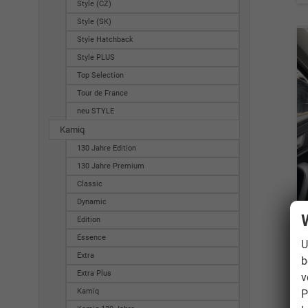
Style (CZ)
Style (SK)
Style Hatchback
Style PLUS
Top Selection
Tour de France
neu STYLE
Kamiq
130 Jahre Edition
130 Jahre Premium
Classic
Dynamic
Edition
Essence
U
Extra
b
Extra Plus
v
Kamiq
P