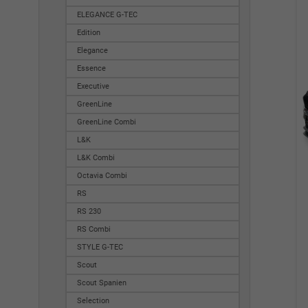
ELEGANCE G-TEC
Edition
Elegance
Essence
Executive
GreenLine
GreenLine Combi
L&K
L&K Combi
Octavia Combi
RS
RS 230
RS Combi
STYLE G-TEC
Scout
Scout Spanien
Selection