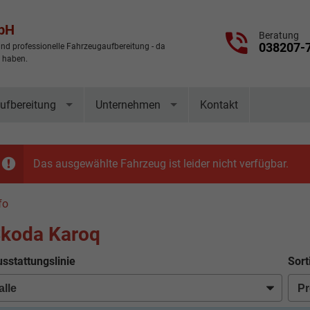
mbH
Beratung
038207-
nd professionelle Fahrzeugaufbereitung - da
t haben.
ufbereitung
Unternehmen
Kontakt
Das ausgewählte Fahrzeug ist leider nicht verfügbar.
fo
koda Karoq
sstattungslinie
Sort