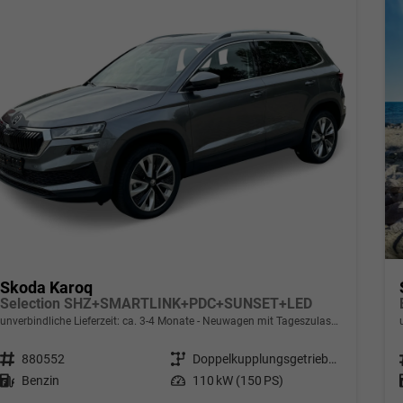
Skoda Karoq
Selection SHZ+SMARTLINK+PDC+SUNSET+LED
unverbindliche Lieferzeit: ca. 3-4 Monate
Neuwagen mit Tageszulassung
Fahrzeugnr.
880552
Getriebe
Doppelkupplungsgetriebe (DSG)
Kraftstoff
Benzin
Leistung
110 kW (150 PS)