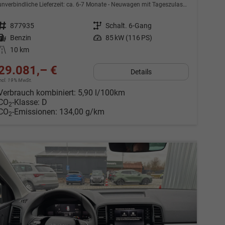
unverbindliche Lieferzeit: ca. 6-7 Monate
Neuwagen mit Tageszulassung
Fahrzeugnr.
877935
Getriebe
Schalt. 6-Gang
Kraftstoff
Benzin
Leistung
85 kW (116 PS)
Kilometerstand
10 km
29.081,– €
Details
incl. 19% MwSt.
Verbrauch kombiniert:
5,90 l/100km
CO
-Klasse:
D
2
CO
-Emissionen:
134,00 g/km
2