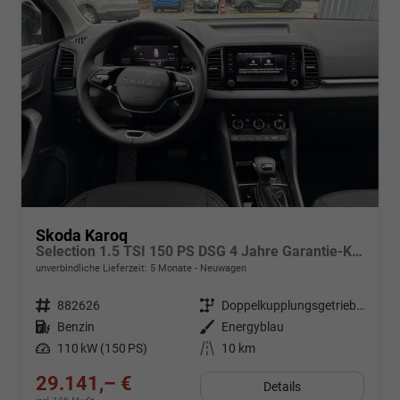
Skoda Karoq
Selection 1.5 TSI 150 PS DSG 4 Jahre Garantie-Keyless Start-AppleCarPlay-AndroidAuto-Sunset-Tempomat-2-Zonen-Klima-16''Alu
unverbindliche Lieferzeit:
5 Monate
Neuwagen
Fahrzeugnr.
882626
Getriebe
Doppelkupplungsgetriebe (DSG)
Kraftstoff
Benzin
Außenfarbe
Energyblau
Leistung
110 kW (150 PS)
Kilometerstand
10 km
29.141,– €
Details