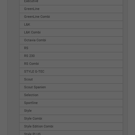
Executive
GreenLine
GreenLine Combi
L&K
L&K Combi
Octavia Combi
RS
RS 230
RS Combi
STYLE G-TEC
Scout
Scout Spanien
Selection
Sportline
Style
Style Combi
Style Edition Combi
Style PLUS