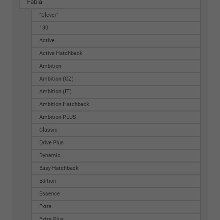
Fabia
"Clever"
130
Active
Active Hatchback
Ambition
Ambition (CZ)
Ambition (IT)
Ambition Hatchback
Ambition-PLUS
Classic
Drive Plus
Dynamic
Easy Hatchback
Edition
Essence
Extra
Extra Plus