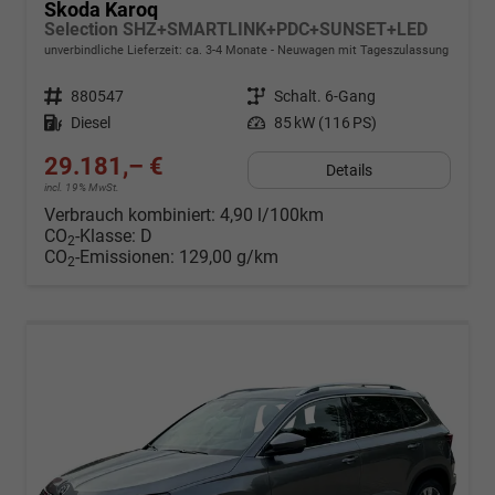
Skoda Karoq
Selection SHZ+SMARTLINK+PDC+SUNSET+LED
unverbindliche Lieferzeit: ca. 3-4 Monate
Neuwagen mit Tageszulassung
Fahrzeugnr.
880547
Getriebe
Schalt. 6-Gang
Kraftstoff
Diesel
Leistung
85 kW (116 PS)
29.181,– €
Details
incl. 19% MwSt.
Verbrauch kombiniert:
4,90 l/100km
CO
-Klasse:
D
2
CO
-Emissionen:
129,00 g/km
2