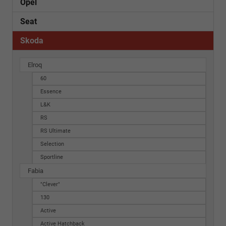
Opel
Seat
Skoda
Elroq
60
Essence
L&K
RS
RS Ultimate
Selection
Sportline
Fabia
"Clever"
130
Active
Active Hatchback