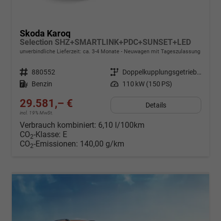
Skoda Karoq
Selection SHZ+SMARTLINK+PDC+SUNSET+LED
unverbindliche Lieferzeit: ca. 3-4 Monate
Neuwagen mit Tageszulassung
Fahrzeugnr.
880552
Getriebe
Doppelkupplungsgetriebe (DSG)
Kraftstoff
Benzin
Leistung
110 kW (150 PS)
29.581,– €
Details
incl. 19% MwSt.
Verbrauch kombiniert:
6,10 l/100km
CO
-Klasse:
E
2
CO
-Emissionen:
140,00 g/km
2