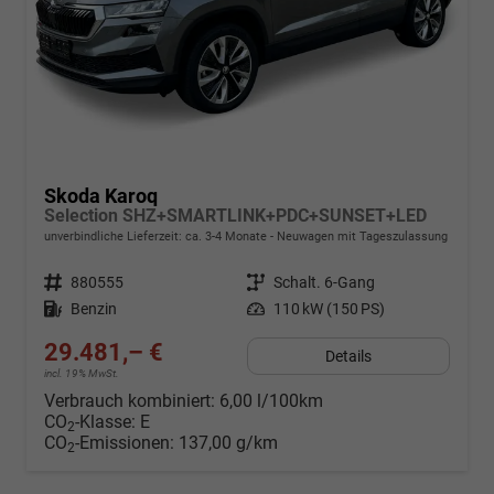
Skoda Karoq
Selection SHZ+SMARTLINK+PDC+SUNSET+LED
unverbindliche Lieferzeit: ca. 3-4 Monate
Neuwagen mit Tageszulassung
Fahrzeugnr.
880555
Getriebe
Schalt. 6-Gang
Kraftstoff
Benzin
Leistung
110 kW (150 PS)
29.481,– €
Details
incl. 19% MwSt.
Verbrauch kombiniert:
6,00 l/100km
CO
-Klasse:
E
2
CO
-Emissionen:
137,00 g/km
2