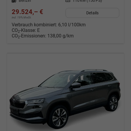
Kraftstoff
Benzin
Leistung
110 kW (150 PS)
29.524,– €
Details
incl. 19% MwSt.
Verbrauch kombiniert:
6,10 l/100km
CO
-Klasse:
E
2
CO
-Emissionen:
138,00 g/km
2