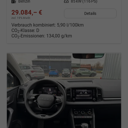
Kraftstoff
Benzin
Leistung
85 kW (116 PS)
29.084,– €
Details
incl. 19% MwSt.
Verbrauch kombiniert:
5,90 l/100km
CO
-Klasse:
D
2
CO
-Emissionen:
134,00 g/km
2