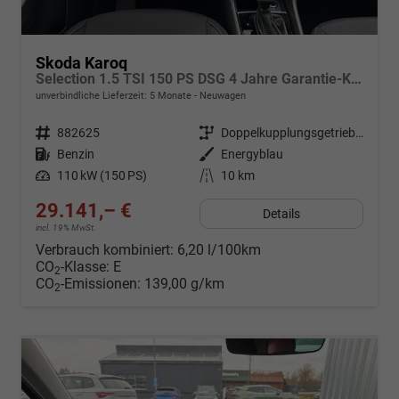
Skoda Karoq
Selection 1.5 TSI 150 PS DSG 4 Jahre Garantie-Keyless Start-AppleCarPlay-AndroidAuto-Sunset-Tempomat-2-Zonen-Klima-16''Alu
unverbindliche Lieferzeit:
5 Monate
Neuwagen
Fahrzeugnr.
882625
Getriebe
Doppelkupplungsgetriebe (DSG)
Kraftstoff
Benzin
Außenfarbe
Energyblau
Leistung
110 kW (150 PS)
Kilometerstand
10 km
29.141,– €
Details
incl. 19% MwSt.
Verbrauch kombiniert:
6,20 l/100km
CO
-Klasse:
E
2
CO
-Emissionen:
139,00 g/km
2