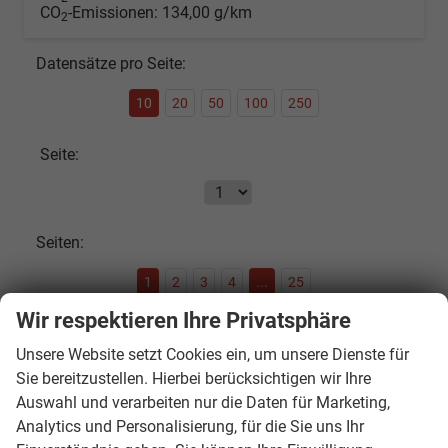
CO
-Emissionen:
134,00 g/km
2
Datensätze pro Seite:
10
20
50
100
250
Seite:
Seiten:
1
2
3
4
...
25
Wir respektieren Ihre Privatsphäre
Fahrzeugnr.
Unsere Website setzt Cookies ein, um unsere Dienste für
Sie bereitzustellen. Hierbei berücksichtigen wir Ihre
Auswahl und verarbeiten nur die Daten für Marketing,
SOFORT VERFÜGBAR
Analytics und Personalisierung, für die Sie uns Ihr
Audi