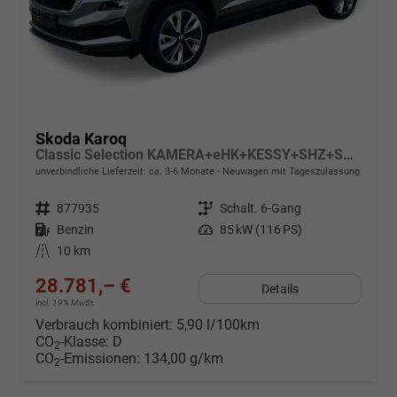
Skoda Karoq
Classic Selection KAMERA+eHK+KESSY+SHZ+SMARTLINK+LED+16" ALU
unverbindliche Lieferzeit: ca. 3-6 Monate
Neuwagen mit Tageszulassung
Fahrzeugnr.
877935
Getriebe
Schalt. 6-Gang
Kraftstoff
Benzin
Leistung
85 kW (116 PS)
Kilometerstand
10 km
28.781,– €
Details
incl. 19% MwSt.
Verbrauch kombiniert:
5,90 l/100km
CO
-Klasse:
D
2
CO
-Emissionen:
134,00 g/km
2