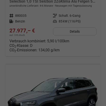
Selection 1,0 TSI Selction 2ZoKlima Alu Felgen 5J Garantie Sitzheizung LED Scheinwerfer Tempomat
unverbindliche Lieferzeit: 4-6 Monate
Neuwagen mit Tageszulassung
Fahrzeugnr.
880035
Getriebe
Schalt. 6-Gang
Kraftstoff
Benzin
Leistung
85 kW (116 PS)
27.977,– €
Details
incl. 19% MwSt.
Verbrauch kombiniert:
5,90 l/100km
CO
-Klasse:
D
2
CO
-Emissionen:
134,00 g/km
2