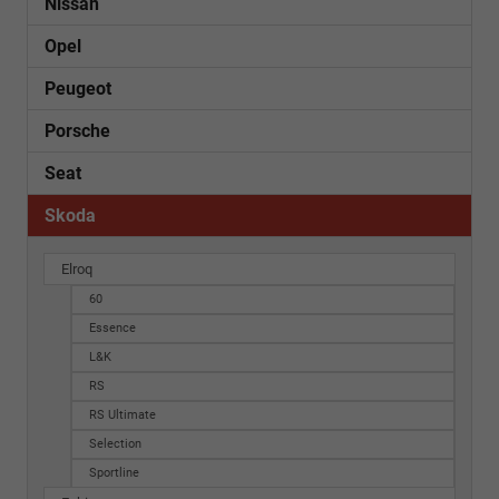
Nissan
Opel
Peugeot
Porsche
Seat
Skoda
Elroq
60
Essence
L&K
RS
RS Ultimate
Selection
Sportline