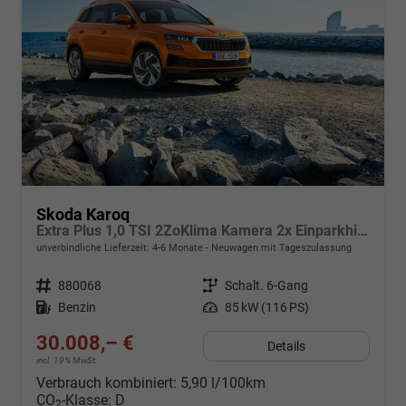
Skoda Karoq
Extra Plus 1,0 TSI 2ZoKlima Kamera 2x Einparkhilfe Alu Felgen 5J Garantie Sitzheizung Matrix el Heckklappe ACC
unverbindliche Lieferzeit: 4-6 Monate
Neuwagen mit Tageszulassung
Fahrzeugnr.
880068
Getriebe
Schalt. 6-Gang
Kraftstoff
Benzin
Leistung
85 kW (116 PS)
30.008,– €
Details
incl. 19% MwSt.
Verbrauch kombiniert:
5,90 l/100km
CO
-Klasse:
D
2