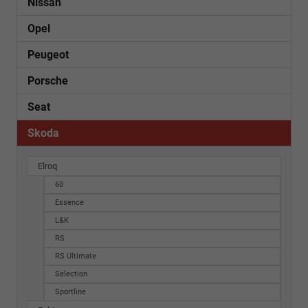
Nissan
Opel
Peugeot
Porsche
Seat
Skoda
Elroq
60
Essence
L&K
RS
RS Ultimate
Selection
Sportline