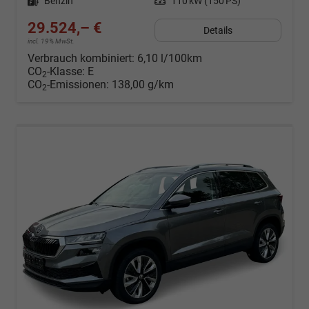
Kraftstoff
Benzin
Leistung
110 kW (150 PS)
29.524,– €
Details
incl. 19% MwSt.
Verbrauch kombiniert:
6,10 l/100km
CO
-Klasse:
E
2
CO
-Emissionen:
138,00 g/km
2