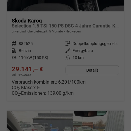
Skoda Karoq
Selection 1.5 TSI 150 PS DSG 4 Jahre Garantie-Keyless Start-AppleCarPlay-AndroidAuto-Sunset-Tempomat-2-Zonen-Klima-16''Alu
unverbindliche Lieferzeit:
5 Monate
Neuwagen
Fahrzeugnr.
882625
Getriebe
Doppelkupplungsgetriebe (DSG)
Kraftstoff
Benzin
Außenfarbe
Energyblau
Leistung
110 kW (150 PS)
Kilometerstand
10 km
29.141,– €
Details
incl. 19% MwSt.
Verbrauch kombiniert:
6,20 l/100km
CO
-Klasse:
E
2
CO
-Emissionen:
139,00 g/km
2