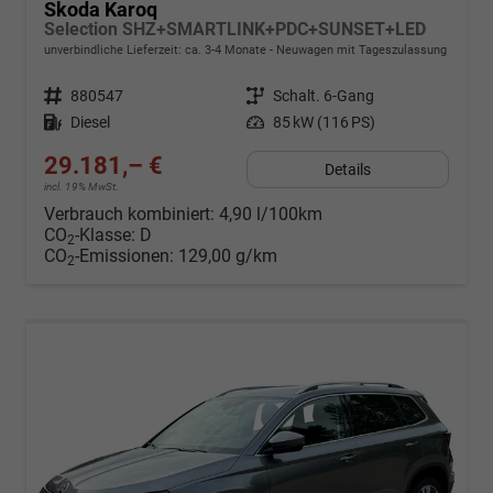
Skoda Karoq
Selection SHZ+SMARTLINK+PDC+SUNSET+LED
unverbindliche Lieferzeit: ca. 3-4 Monate
Neuwagen mit Tageszulassung
Fahrzeugnr.
880547
Getriebe
Schalt. 6-Gang
Kraftstoff
Diesel
Leistung
85 kW (116 PS)
29.181,– €
Details
incl. 19% MwSt.
Verbrauch kombiniert:
4,90 l/100km
CO
-Klasse:
D
2
CO
-Emissionen:
129,00 g/km
2