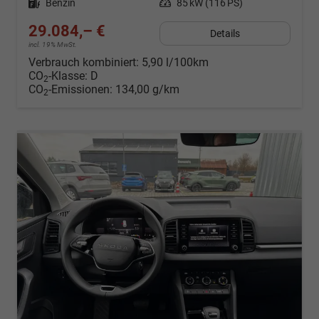
Kraftstoff
Benzin
Leistung
85 kW (116 PS)
29.084,– €
Details
incl. 19% MwSt.
Verbrauch kombiniert:
5,90 l/100km
CO
-Klasse:
D
2
CO
-Emissionen:
134,00 g/km
2