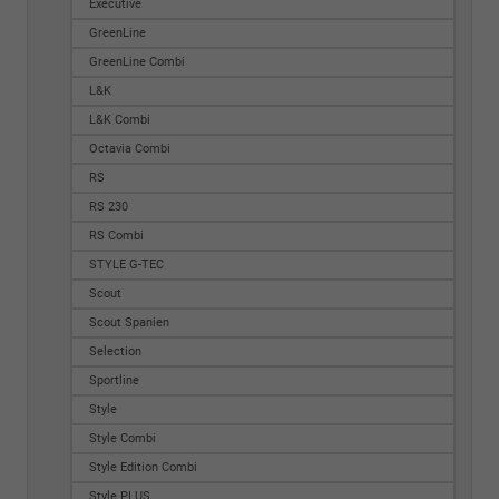
Executive
GreenLine
GreenLine Combi
L&K
L&K Combi
Octavia Combi
RS
RS 230
RS Combi
STYLE G-TEC
Scout
Scout Spanien
Selection
Sportline
Style
Style Combi
Style Edition Combi
Style PLUS