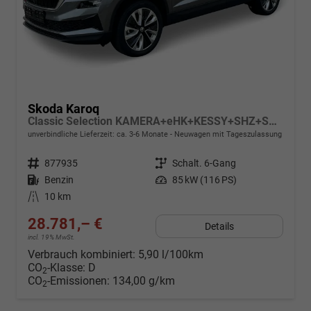
Skoda Karoq
Classic Selection KAMERA+eHK+KESSY+SHZ+SMARTLINK+LED+16" ALU
unverbindliche Lieferzeit: ca. 3-6 Monate
Neuwagen mit Tageszulassung
Fahrzeugnr.
877935
Getriebe
Schalt. 6-Gang
Kraftstoff
Benzin
Leistung
85 kW (116 PS)
Kilometerstand
10 km
28.781,– €
Details
incl. 19% MwSt.
Verbrauch kombiniert:
5,90 l/100km
CO
-Klasse:
D
2
CO
-Emissionen:
134,00 g/km
2