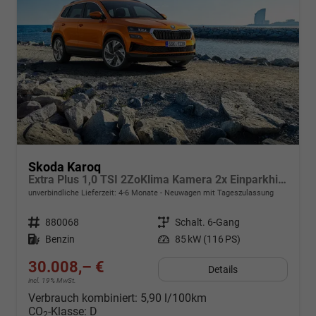
Skoda Karoq
Extra Plus 1,0 TSI 2ZoKlima Kamera 2x Einparkhilfe Alu Felgen 5J Garantie Sitzheizung Matrix el Heckklappe ACC
unverbindliche Lieferzeit: 4-6 Monate
Neuwagen mit Tageszulassung
Fahrzeugnr.
880068
Getriebe
Schalt. 6-Gang
Kraftstoff
Benzin
Leistung
85 kW (116 PS)
30.008,– €
Details
incl. 19% MwSt.
Verbrauch kombiniert:
5,90 l/100km
CO
-Klasse:
D
2