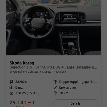
Skoda Karoq
Selection 1.5 TSI 150 PS DSG 4 Jahre Garantie-Keyless Start-AppleCarPlay-AndroidAuto-Sunset-Tempomat-2-Zonen-Klima-16''Alu
unverbindliche Lieferzeit:
5 Monate
Neuwagen
Fahrzeugnr.
882626
Getriebe
Doppelkupplungsgetriebe (DSG)
Kraftstoff
Benzin
Außenfarbe
Energyblau
Leistung
110 kW (150 PS)
Kilometerstand
10 km
29.141,– €
Details