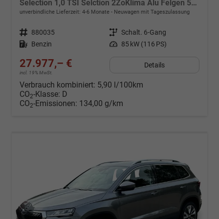
Selection 1,0 TSI Selction 2ZoKlima Alu Felgen 5J Garantie Sitzheizung LED Scheinwerfer Tempomat
unverbindliche Lieferzeit: 4-6 Monate
Neuwagen mit Tageszulassung
Fahrzeugnr.
880035
Getriebe
Schalt. 6-Gang
Kraftstoff
Benzin
Leistung
85 kW (116 PS)
27.977,– €
Details
incl. 19% MwSt.
Verbrauch kombiniert:
5,90 l/100km
CO
-Klasse:
D
2
CO
-Emissionen:
134,00 g/km
2