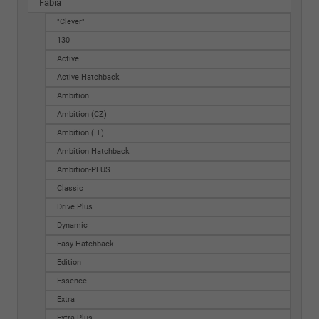
Fabia
"Clever"
130
Active
Active Hatchback
Ambition
Ambition (CZ)
Ambition (IT)
Ambition Hatchback
Ambition-PLUS
Classic
Drive Plus
Dynamic
Easy Hatchback
Edition
Essence
Extra
Extra Plus