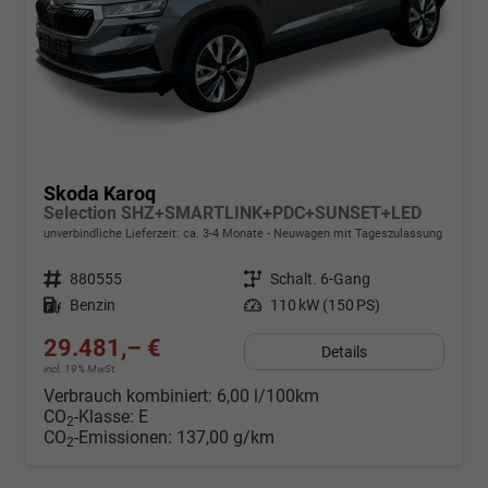
Skoda Karoq
Selection SHZ+SMARTLINK+PDC+SUNSET+LED
unverbindliche Lieferzeit: ca. 3-4 Monate
Neuwagen mit Tageszulassung
Fahrzeugnr.
880555
Getriebe
Schalt. 6-Gang
Kraftstoff
Benzin
Leistung
110 kW (150 PS)
29.481,– €
Details
incl. 19% MwSt.
Verbrauch kombiniert:
6,00 l/100km
CO
-Klasse:
E
2
CO
-Emissionen:
137,00 g/km
2