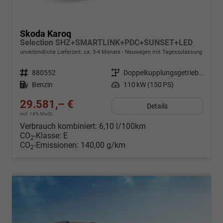
Skoda Karoq
Selection SHZ+SMARTLINK+PDC+SUNSET+LED
unverbindliche Lieferzeit: ca. 3-4 Monate
Neuwagen mit Tageszulassung
Fahrzeugnr.
880552
Getriebe
Doppelkupplungsgetriebe (DSG)
Kraftstoff
Benzin
Leistung
110 kW (150 PS)
29.581,– €
Details
incl. 19% MwSt.
Verbrauch kombiniert:
6,10 l/100km
CO
-Klasse:
E
2
CO
-Emissionen:
140,00 g/km
2