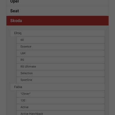
Opel
Seat
Skoda
Elroq
60
Essence
L&K
RS
RS Ultimate
Selection
Sportline
Fabia
"Clever"
130
Active
Active Hatchback