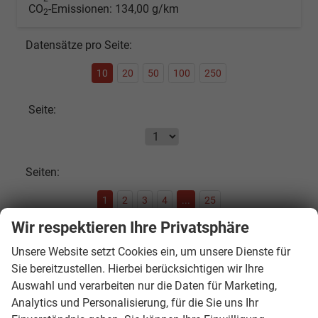
CO
-Emissionen:
134,00 g/km
2
Datensätze pro Seite:
10
20
50
100
250
Seite:
Seiten:
1
2
3
4
...
25
Wir respektieren Ihre Privatsphäre
Fahrzeugnr.
Unsere Website setzt Cookies ein, um unsere Dienste für
Sie bereitzustellen. Hierbei berücksichtigen wir Ihre
Auswahl und verarbeiten nur die Daten für Marketing,
SOFORT VERFÜGBAR
Analytics und Personalisierung, für die Sie uns Ihr
Audi