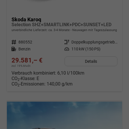
Skoda Karoq
Selection SHZ+SMARTLINK+PDC+SUNSET+LED
unverbindliche Lieferzeit: ca. 3-4 Monate
Neuwagen mit Tageszulassung
Fahrzeugnr.
880552
Getriebe
Doppelkupplungsgetriebe (DSG)
Kraftstoff
Benzin
Leistung
110 kW (150 PS)
29.581,– €
Details
incl. 19% MwSt.
Verbrauch kombiniert:
6,10 l/100km
CO
-Klasse:
E
2
CO
-Emissionen:
140,00 g/km
2