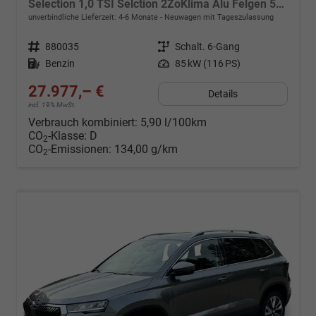
Selection 1,0 TSI Selction 2ZoKlima Alu Felgen 5J Garantie Sitzheizung LED Scheinwerfer Tempomat
unverbindliche Lieferzeit: 4-6 Monate
Neuwagen mit Tageszulassung
Fahrzeugnr.
880035
Getriebe
Schalt. 6-Gang
Kraftstoff
Benzin
Leistung
85 kW (116 PS)
27.977,– €
Details
incl. 19% MwSt.
Verbrauch kombiniert:
5,90 l/100km
CO
-Klasse:
D
2
CO
-Emissionen:
134,00 g/km
2