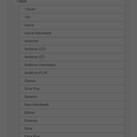
Fabia
"Clever"
130
Active
Active Hatchback
Ambition
Ambition (CZ)
Ambition (IT)
Ambition Hatchback
Ambition-PLUS
Classic
Drive Plus
Dynamic
Easy Hatchback
Edition
Essence
Extra
Extra Plus