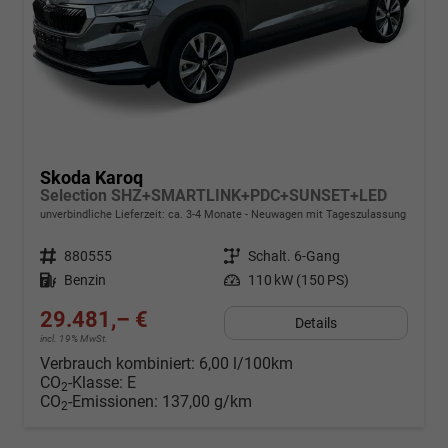
Skoda Karoq
Selection SHZ+SMARTLINK+PDC+SUNSET+LED
unverbindliche Lieferzeit: ca. 3-4 Monate
Neuwagen mit Tageszulassung
Fahrzeugnr.
880555
Getriebe
Schalt. 6-Gang
Kraftstoff
Benzin
Leistung
110 kW (150 PS)
29.481,– €
Details
incl. 19% MwSt.
Verbrauch kombiniert:
6,00 l/100km
CO
-Klasse:
E
2
CO
-Emissionen:
137,00 g/km
2