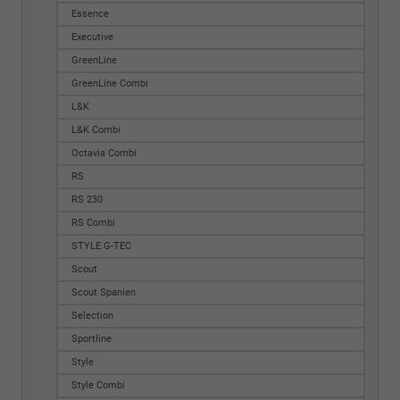
Essence
Executive
GreenLine
GreenLine Combi
L&K
L&K Combi
Octavia Combi
RS
RS 230
RS Combi
STYLE G-TEC
Scout
Scout Spanien
Selection
Sportline
Style
Style Combi