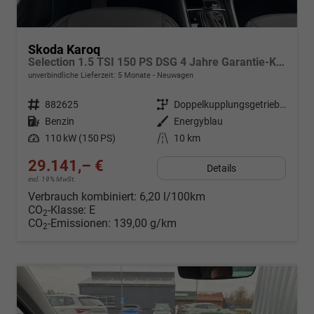
Skoda Karoq
Selection 1.5 TSI 150 PS DSG 4 Jahre Garantie-Keyless Start-AppleCarPlay-AndroidAuto-Sunset-Tempomat-2-Zonen-Klima-16''Alu
unverbindliche Lieferzeit:
5 Monate
Neuwagen
Fahrzeugnr.
882625
Getriebe
Doppelkupplungsgetriebe (DSG)
Kraftstoff
Benzin
Außenfarbe
Energyblau
Leistung
110 kW (150 PS)
Kilometerstand
10 km
29.141,– €
Details
incl. 19% MwSt.
Verbrauch kombiniert:
6,20 l/100km
CO
-Klasse:
E
2
CO
-Emissionen:
139,00 g/km
2