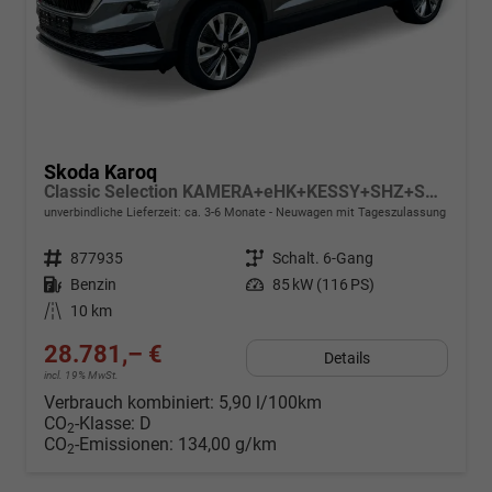
Skoda Karoq
Classic Selection KAMERA+eHK+KESSY+SHZ+SMARTLINK+LED+16" ALU
unverbindliche Lieferzeit: ca. 3-6 Monate
Neuwagen mit Tageszulassung
Fahrzeugnr.
877935
Getriebe
Schalt. 6-Gang
Kraftstoff
Benzin
Leistung
85 kW (116 PS)
Kilometerstand
10 km
28.781,– €
Details
incl. 19% MwSt.
Verbrauch kombiniert:
5,90 l/100km
CO
-Klasse:
D
2
CO
-Emissionen:
134,00 g/km
2