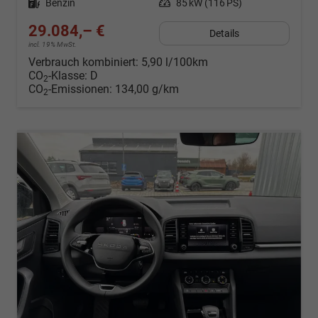
Kraftstoff
Benzin
Leistung
85 kW (116 PS)
29.084,– €
Details
incl. 19% MwSt.
Verbrauch kombiniert:
5,90 l/100km
CO
-Klasse:
D
2
CO
-Emissionen:
134,00 g/km
2