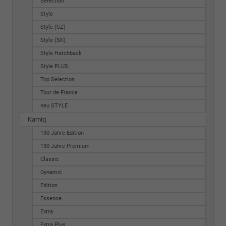
Selection
Style
Style (CZ)
Style (SK)
Style Hatchback
Style PLUS
Top Selection
Tour de France
neu STYLE
Kamiq
130 Jahre Edition
130 Jahre Premium
Classic
Dynamic
Edition
Essence
Extra
Extra Plus