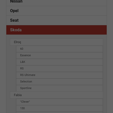
Nissan
Opel
Seat
Skoda
Elroq
60
Essence
L&K
RS
RS Ultimate
Selection
Sportline
Fabia
"Clever"
130