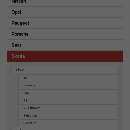
Nissan
Opel
Peugeot
Porsche
Seat
Skoda
Elroq
60
Essence
L&K
RS
RS Ultimate
Selection
Sportline