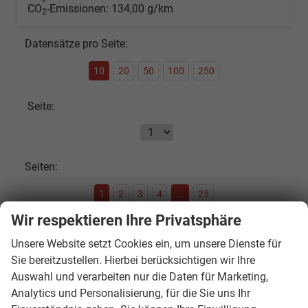
CO
-Emissionen:
134,00 g/km
2
Datensätze pro Seite:
10
20
50
100
250
Seite:
Seiten:
1
2
3
4
...
25
Wir respektieren Ihre Privatsphäre
Fahrzeugnr.
Unsere Website setzt Cookies ein, um unsere Dienste für
Sie bereitzustellen. Hierbei berücksichtigen wir Ihre
Auswahl und verarbeiten nur die Daten für Marketing,
SOFORT VERFÜGBAR
Analytics und Personalisierung, für die Sie uns Ihr
Audi