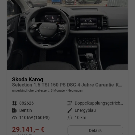
Skoda Karoq
Selection 1.5 TSI 150 PS DSG 4 Jahre Garantie-Keyless Start-AppleCarPlay-AndroidAuto-Sunset-Tempomat-2-Zonen-Klima-16''Alu
unverbindliche Lieferzeit:
5 Monate
Neuwagen
Fahrzeugnr.
882626
Getriebe
Doppelkupplungsgetriebe (DSG)
Kraftstoff
Benzin
Außenfarbe
Energyblau
Leistung
110 kW (150 PS)
Kilometerstand
10 km
29.141,– €
Details