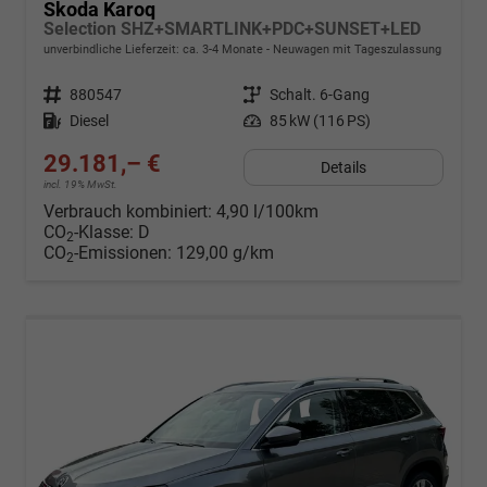
Skoda Karoq
Selection SHZ+SMARTLINK+PDC+SUNSET+LED
unverbindliche Lieferzeit: ca. 3-4 Monate
Neuwagen mit Tageszulassung
Fahrzeugnr.
880547
Getriebe
Schalt. 6-Gang
Kraftstoff
Diesel
Leistung
85 kW (116 PS)
29.181,– €
Details
incl. 19% MwSt.
Verbrauch kombiniert:
4,90 l/100km
CO
-Klasse:
D
2
CO
-Emissionen:
129,00 g/km
2