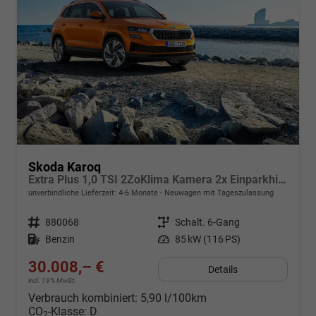
Skoda Karoq
Extra Plus 1,0 TSI 2ZoKlima Kamera 2x Einparkhilfe Alu Felgen 5J Garantie Sitzheizung Matrix el Heckklappe ACC
unverbindliche Lieferzeit: 4-6 Monate
Neuwagen mit Tageszulassung
Fahrzeugnr.
880068
Getriebe
Schalt. 6-Gang
Kraftstoff
Benzin
Leistung
85 kW (116 PS)
30.008,– €
Details
incl. 19% MwSt.
Verbrauch kombiniert:
5,90 l/100km
CO
-Klasse:
D
2