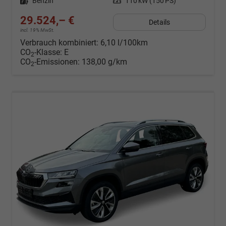
Kraftstoff
Benzin
Leistung
110 kW (150 PS)
29.524,– €
Details
incl. 19% MwSt.
Verbrauch kombiniert:
6,10 l/100km
CO
-Klasse:
E
2
CO
-Emissionen:
138,00 g/km
2