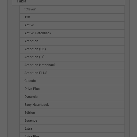
Fabia
"Clever"
130
Active
Active Hatchback
Ambition
Ambition (CZ)
Ambition (IT)
Ambition Hatchback
Ambition-PLUS
Classic
Drive Plus
Dynamic
Easy Hatchback
Edition
Essence
Extra
Extra Plus