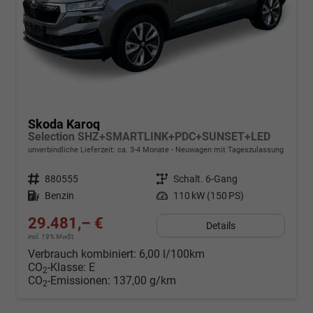
Skoda Karoq
Selection SHZ+SMARTLINK+PDC+SUNSET+LED
unverbindliche Lieferzeit: ca. 3-4 Monate
Neuwagen mit Tageszulassung
Fahrzeugnr.
880555
Getriebe
Schalt. 6-Gang
Kraftstoff
Benzin
Leistung
110 kW (150 PS)
29.481,– €
Details
incl. 19% MwSt.
Verbrauch kombiniert:
6,00 l/100km
CO
-Klasse:
E
2
CO
-Emissionen:
137,00 g/km
2