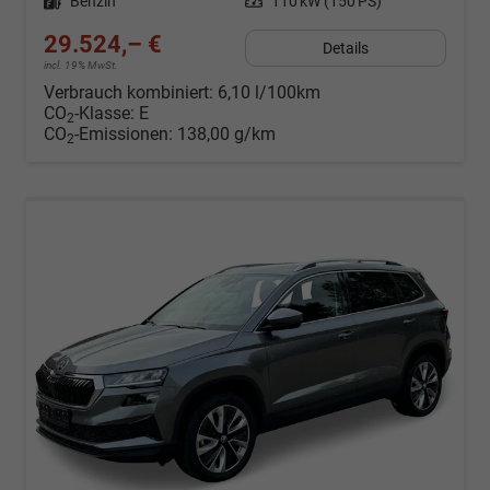
Kraftstoff
Benzin
Leistung
110 kW (150 PS)
29.524,– €
Details
incl. 19% MwSt.
Verbrauch kombiniert:
6,10 l/100km
CO
-Klasse:
E
2
CO
-Emissionen:
138,00 g/km
2