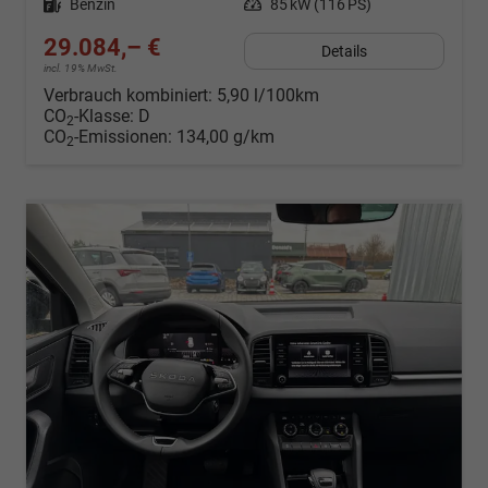
Kraftstoff
Benzin
Leistung
85 kW (116 PS)
29.084,– €
Details
incl. 19% MwSt.
Verbrauch kombiniert:
5,90 l/100km
CO
-Klasse:
D
2
CO
-Emissionen:
134,00 g/km
2