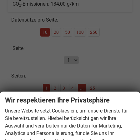
CO
-Emissionen:
134,00 g/km
2
Datensätze pro Seite:
10
20
50
100
250
Seite:
Seiten:
1
2
3
4
...
25
Wir respektieren Ihre Privatsphäre
Fahrzeugnr.
Unsere Website setzt Cookies ein, um unsere Dienste für
Sie bereitzustellen. Hierbei berücksichtigen wir Ihre
Auswahl und verarbeiten nur die Daten für Marketing,
SOFORT VERFÜGBAR
Analytics und Personalisierung, für die Sie uns Ihr
Audi