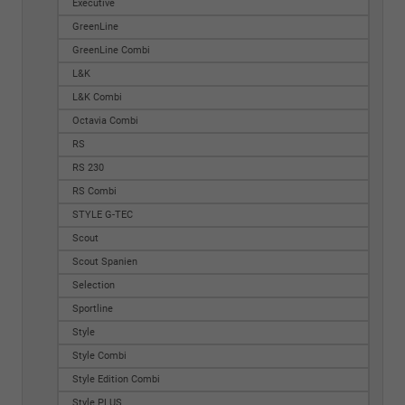
Executive
GreenLine
GreenLine Combi
L&K
L&K Combi
Octavia Combi
RS
RS 230
RS Combi
STYLE G-TEC
Scout
Scout Spanien
Selection
Sportline
Style
Style Combi
Style Edition Combi
Style PLUS