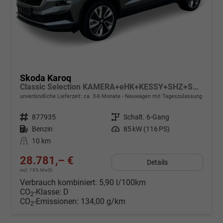
Skoda Karoq
Classic Selection KAMERA+eHK+KESSY+SHZ+SMARTLINK+LED+16" ALU
unverbindliche Lieferzeit: ca. 3-6 Monate
Neuwagen mit Tageszulassung
Fahrzeugnr.
877935
Getriebe
Schalt. 6-Gang
Kraftstoff
Benzin
Leistung
85 kW (116 PS)
Kilometerstand
10 km
28.781,– €
Details
incl. 19% MwSt.
Verbrauch kombiniert:
5,90 l/100km
CO
-Klasse:
D
2
CO
-Emissionen:
134,00 g/km
2