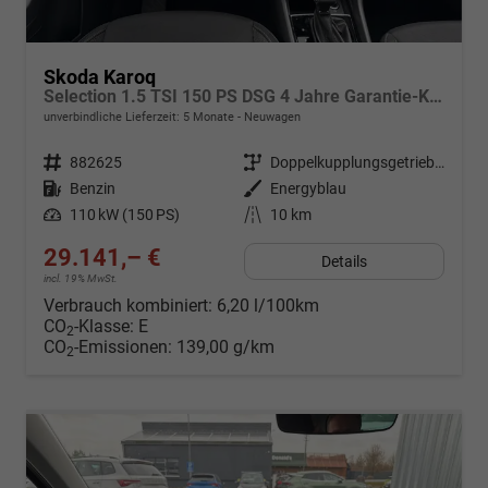
Skoda Karoq
Selection 1.5 TSI 150 PS DSG 4 Jahre Garantie-Keyless Start-AppleCarPlay-AndroidAuto-Sunset-Tempomat-2-Zonen-Klima-16''Alu
unverbindliche Lieferzeit:
5 Monate
Neuwagen
Fahrzeugnr.
882625
Getriebe
Doppelkupplungsgetriebe (DSG)
Kraftstoff
Benzin
Außenfarbe
Energyblau
Leistung
110 kW (150 PS)
Kilometerstand
10 km
29.141,– €
Details
incl. 19% MwSt.
Verbrauch kombiniert:
6,20 l/100km
CO
-Klasse:
E
2
CO
-Emissionen:
139,00 g/km
2