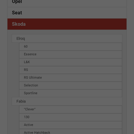
Opel
Seat
Skoda
Elroq
60
Essence
L&K
RS
RS Ultimate
Selection
Sportline
Fabia
"Clever"
130
Active
Active Hatchback