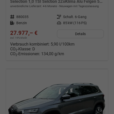
Selection 1,0 TSI Selction 2ZoKlima Alu Felgen 5J Garantie Sitzheizung LED Scheinwerfer Tempomat
unverbindliche Lieferzeit: 4-6 Monate
Neuwagen mit Tageszulassung
Fahrzeugnr.
880035
Getriebe
Schalt. 6-Gang
Kraftstoff
Benzin
Leistung
85 kW (116 PS)
27.977,– €
Details
incl. 19% MwSt.
Verbrauch kombiniert:
5,90 l/100km
CO
-Klasse:
D
2
CO
-Emissionen:
134,00 g/km
2