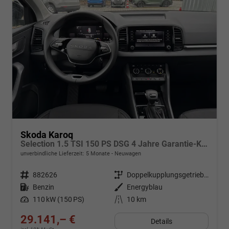
Skoda Karoq
Selection 1.5 TSI 150 PS DSG 4 Jahre Garantie-Keyless Start-AppleCarPlay-AndroidAuto-Sunset-Tempomat-2-Zonen-Klima-16''Alu
unverbindliche Lieferzeit:
5 Monate
Neuwagen
Fahrzeugnr.
882626
Getriebe
Doppelkupplungsgetriebe (DSG)
Kraftstoff
Benzin
Außenfarbe
Energyblau
Leistung
110 kW (150 PS)
Kilometerstand
10 km
29.141,– €
Details