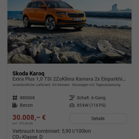
Skoda Karoq
Extra Plus 1,0 TSI 2ZoKlima Kamera 2x Einparkhilfe Alu Felgen 5J Garantie Sitzheizung Matrix el Heckklappe ACC
unverbindliche Lieferzeit: 4-6 Monate
Neuwagen mit Tageszulassung
Fahrzeugnr.
880068
Getriebe
Schalt. 6-Gang
Kraftstoff
Benzin
Leistung
85 kW (116 PS)
30.008,– €
Details
incl. 19% MwSt.
Verbrauch kombiniert:
5,90 l/100km
CO
-Klasse:
D
2