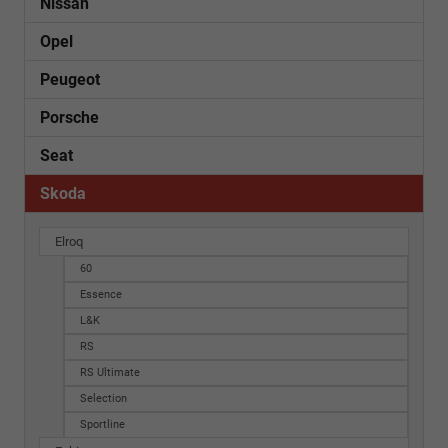
Nissan
Opel
Peugeot
Porsche
Seat
Skoda
Elroq
60
Essence
L&K
RS
RS Ultimate
Selection
Sportline