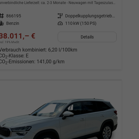
unverbindliche Lieferzeit: ca. 2-3 Monate
Neuwagen mit Tageszulassung
Fahrzeugnr.
866195
Getriebe
Doppelkupplungsgetriebe (DSG)
Kraftstoff
Benzin
Leistung
110 kW (150 PS)
38.011,– €
Details
incl. 19% MwSt.
Verbrauch kombiniert:
6,20 l/100km
CO
-Klasse:
E
2
CO
-Emissionen:
141,00 g/km
2