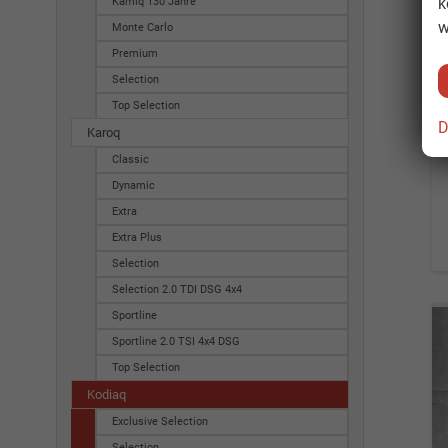
k
Kamiq 130 Jahre
w
Monte Carlo
Premium
Selection
Top Selection
D
Karoq
Classic
Dynamic
Extra
Extra Plus
Selection
Selection 2.0 TDI DSG 4x4
Sportline
Sportline 2.0 TSI 4x4 DSG
Top Selection
Kodiaq
Exclusive Selection
Selection