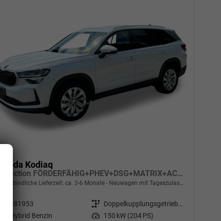
Skoda Kodiaq
Selection FÖRDERFÄHIG+PHEV+DSG+MATRIX+ACC+eHK+SHZ+KAMERA+17" ALU
unverbindliche Lieferzeit: ca. 3-6 Monate
Neuwagen mit Tageszulassung
Fahrzeugnr.
881953
Getriebe
Doppelkupplungsgetriebe (DSG)
Kraftstoff
Hybrid Benzin
Leistung
150 kW (204 PS)