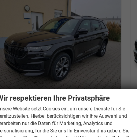
Wir respektieren Ihre Privatsphäre
Skoda Kodiaq
Selection Sitzheizg. Klimaauto LED Tempomat 17"
nsere Website setzt Cookies ein, um unsere Dienste für Sie
unverbindliche Lieferzeit: 6 - 9 Monate
Neuwagen mit Tageszulassung
ereitzustellen. Hierbei berücksichtigen wir Ihre Auswahl und
erarbeiten nur die Daten für Marketing, Analytics und
Fahrzeugnr.
867004
Getriebe
Doppelkupplungsgetriebe (DSG)
ersonalisierung, für die Sie uns Ihr Einverständnis geben. Sie
Kraftstoff
Benzin
Leistung
110 kW (150 PS)