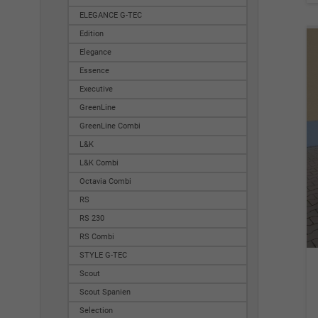
ELEGANCE G-TEC
Edition
Elegance
Essence
Executive
GreenLine
GreenLine Combi
L&K
L&K Combi
Octavia Combi
RS
RS 230
RS Combi
STYLE G-TEC
Scout
Scout Spanien
Selection