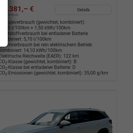
41.381,– €
Details
incl. 19% MwSt.
Energieverbrauch (gewichtet, kombiniert):
14,10 l/100km + 1,50 kWh/100km
Kraftstoffverbrauch bei entladener Batterie
kombiniert:
5,70 l/100km
Stromverbrauch bei rein elektrischem Betrieb
kombiniert:
14,10 kWh/100km
Elektrische Reichweite (EAER):
122 km
CO
-Klasse (gewichtet, kombiniert):
B
2
CO
-Klasse bei entladener Batterie:
D
2
CO
-Emissionen (gewichtet, kombiniert):
35,00 g/km
2