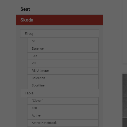
Seat
Skoda
Elroq
60
Essence
L&K
RS
RS Ultimate
Selection
Sportline
Fabia
"Clever"
130
Active
Active Hatchback