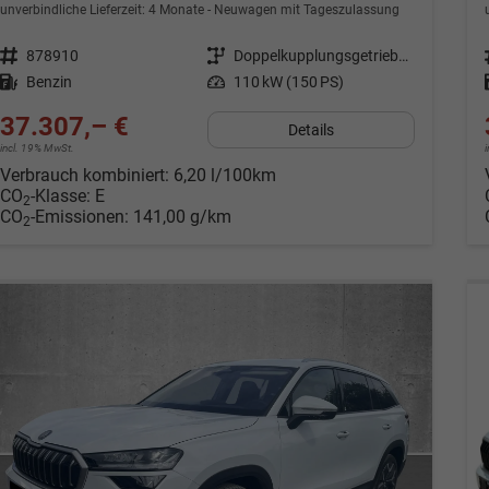
unverbindliche Lieferzeit:
4 Monate
Neuwagen mit Tageszulassung
Fahrzeugnr.
878910
Getriebe
Doppelkupplungsgetriebe (DSG)
Kraftstoff
Benzin
Leistung
110 kW (150 PS)
37.307,– €
Details
incl. 19% MwSt.
Verbrauch kombiniert:
6,20 l/100km
CO
-Klasse:
E
2
CO
-Emissionen:
141,00 g/km
2