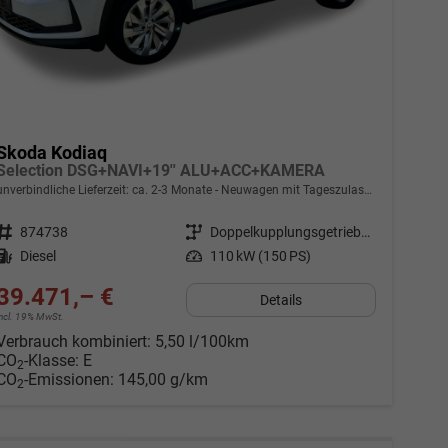
Skoda Kodiaq
Selection DSG+NAVI+19'' ALU+ACC+KAMERA
unverbindliche Lieferzeit: ca. 2-3 Monate
Neuwagen mit Tageszulassung
Fahrzeugnr.
874738
Getriebe
Doppelkupplungsgetriebe (DSG)
Kraftstoff
Diesel
Leistung
110 kW (150 PS)
39.471,– €
Details
incl. 19% MwSt.
Verbrauch kombiniert:
5,50 l/100km
CO
-Klasse:
E
2
CO
-Emissionen:
145,00 g/km
2