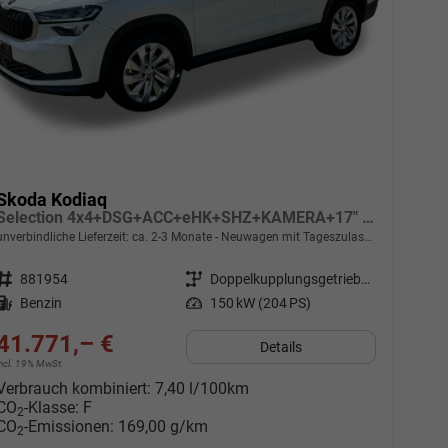
Skoda Kodiaq
Selection 4x4+DSG+ACC+eHK+SHZ+KAMERA+17" ALU
unverbindliche Lieferzeit: ca. 2-3 Monate
Neuwagen mit Tageszulassung
Fahrzeugnr.
881954
Getriebe
Doppelkupplungsgetriebe (DSG)
Kraftstoff
Benzin
Leistung
150 kW (204 PS)
41.771,– €
Details
incl. 19% MwSt.
Verbrauch kombiniert:
7,40 l/100km
CO
-Klasse:
F
2
CO
-Emissionen:
169,00 g/km
2