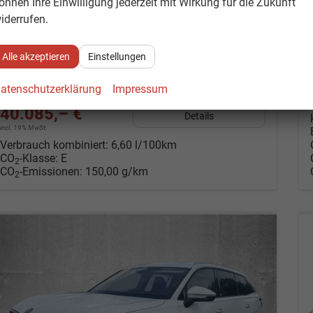
önnen Ihre Einwilligung jederzeit mit Wirkung für die Zukunft
iderrufen.
Alle akzeptieren
Einstellungen
atenschutzerklärung
Impressum
40.085,– €
Details
incl. 19% MwSt.
Verbrauch kombiniert:
6,60 l/100km
CO
-Klasse:
E
2
CO
-Emissionen:
150,00 g/km
2