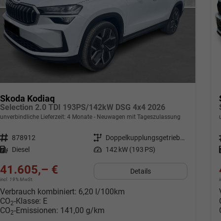
Skoda Kodiaq
Selection 2.0 TDI 193PS/142kW DSG 4x4 2026
unverbindliche Lieferzeit:
4 Monate
Neuwagen mit Tageszulassung
Fahrzeugnr.
878912
Getriebe
Doppelkupplungsgetriebe (DSG)
Kraftstoff
Diesel
Leistung
142 kW (193 PS)
41.605,– €
Details
incl. 19% MwSt.
Verbrauch kombiniert:
6,20 l/100km
CO
-Klasse:
E
2
CO
-Emissionen:
141,00 g/km
2