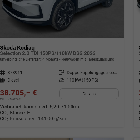
Skoda Kodiaq
Selection 2.0 TDI 150PS/110kW DSG 2026
unverbindliche Lieferzeit:
4 Monate
Neuwagen mit Tageszulassung
Fahrzeugnr.
878911
Getriebe
Doppelkupplungsgetriebe (DSG)
Kraftstoff
Diesel
Leistung
110 kW (150 PS)
38.705,– €
Details
incl. 19% MwSt.
Verbrauch kombiniert:
6,20 l/100km
CO
-Klasse:
E
2
CO
-Emissionen:
141,00 g/km
2