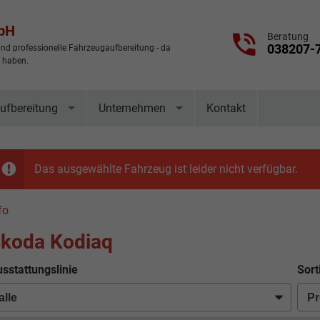
mbH
Beratung
038207-
nd professionelle Fahrzeugaufbereitung - da
t haben.
ufbereitung
Unternehmen
Kontakt
Das ausgewählte Fahrzeug ist leider nicht verfügbar.
fo
koda Kodiaq
sstattungslinie
Sort