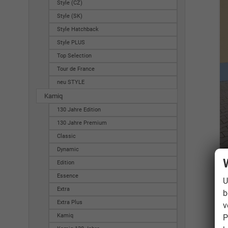
Style (CZ)
Style (SK)
Style Hatchback
Style PLUS
Top Selection
Tour de France
neu STYLE
Kamiq
130 Jahre Edition
130 Jahre Premium
Classic
Dynamic
Edition
Essence
U
Extra
b
Extra Plus
v
Kamiq
P