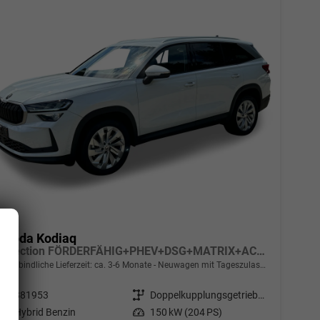
Skoda Kodiaq
Selection FÖRDERFÄHIG+PHEV+DSG+MATRIX+ACC+eHK+SHZ+KAMERA+17" ALU
unverbindliche Lieferzeit: ca. 3-6 Monate
Neuwagen mit Tageszulassung
Fahrzeugnr.
881953
Getriebe
Doppelkupplungsgetriebe (DSG)
Kraftstoff
Hybrid Benzin
Leistung
150 kW (204 PS)