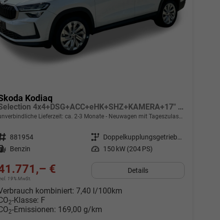
Skoda Kodiaq
Selection 4x4+DSG+ACC+eHK+SHZ+KAMERA+17" ALU
unverbindliche Lieferzeit: ca. 2-3 Monate
Neuwagen mit Tageszulassung
Fahrzeugnr.
881954
Getriebe
Doppelkupplungsgetriebe (DSG)
Kraftstoff
Benzin
Leistung
150 kW (204 PS)
41.771,– €
Details
incl. 19% MwSt.
Verbrauch kombiniert:
7,40 l/100km
CO
-Klasse:
F
2
CO
-Emissionen:
169,00 g/km
2