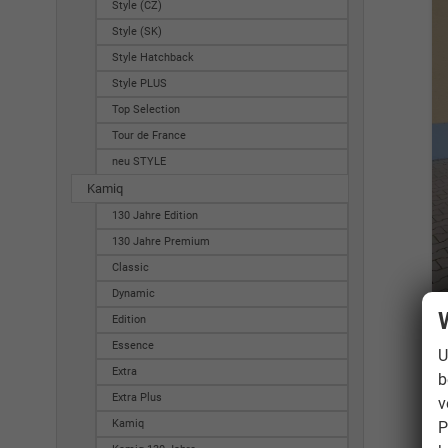
Style (CZ)
Style (SK)
Style Hatchback
Style PLUS
Top Selection
Tour de France
neu STYLE
Kamiq
130 Jahre Edition
130 Jahre Premium
Classic
Dynamic
Edition
Essence
U
Extra
b
Extra Plus
v
Kamiq
P