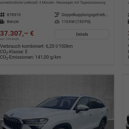
unverbindliche Lieferzeit:
4 Monate
Neuwagen mit Tageszulassung
Fahrzeugnr.
878910
Getriebe
Doppelkupplungsgetriebe (DSG)
Kraftstoff
Benzin
Leistung
110 kW (150 PS)
37.307,– €
Details
incl. 19% MwSt.
Verbrauch kombiniert:
6,20 l/100km
CO
-Klasse:
E
2
CO
-Emissionen:
141,00 g/km
2