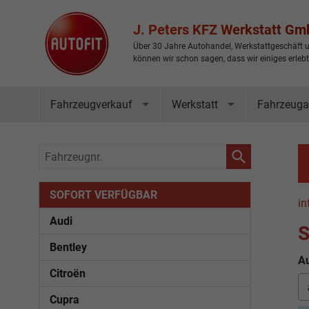
J. Peters KFZ Werkstatt G
Über 30 Jahre Autohandel, Werkstattgeschäft u
können wir schon sagen, dass wir einiges erleb
Fahrzeugverkauf
Werkstatt
Fahrzeuga
Fahrzeugnr.
SOFORT VERFÜGBAR
in
Audi
S
Bentley
Au
Citroën
Cupra