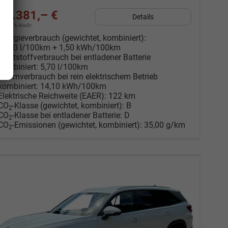
41.381,– €
Details
incl. 19% MwSt.
Energieverbrauch (gewichtet, kombiniert):
14,10 l/100km + 1,50 kWh/100km
Kraftstoffverbrauch bei entladener Batterie
kombiniert:
5,70 l/100km
Stromverbrauch bei rein elektrischem Betrieb
kombiniert:
14,10 kWh/100km
Elektrische Reichweite (EAER):
122 km
CO
-Klasse (gewichtet, kombiniert):
B
2
CO
-Klasse bei entladener Batterie:
D
2
CO
-Emissionen (gewichtet, kombiniert):
35,00 g/km
2