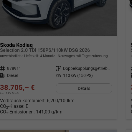
Skoda Kodiaq
Selection 2.0 TDI 150PS/110kW DSG 2026
unverbindliche Lieferzeit:
4 Monate
Neuwagen mit Tageszulassung
Fahrzeugnr.
878911
Getriebe
Doppelkupplungsgetriebe (DSG)
Kraftstoff
Diesel
Leistung
110 kW (150 PS)
38.705,– €
Details
incl. 19% MwSt.
Verbrauch kombiniert:
6,20 l/100km
CO
-Klasse:
E
2
CO
-Emissionen:
141,00 g/km
2