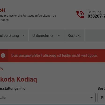
mbH
Beratung
038207-
nd professionelle Fahrzeugaufbereitung - da
t haben.
ufbereitung
Unternehmen
Kontakt
Das ausgewählte Fahrzeug ist leider nicht verfügbar.
fo
koda Kodiaq
sstattungslinie
Sort