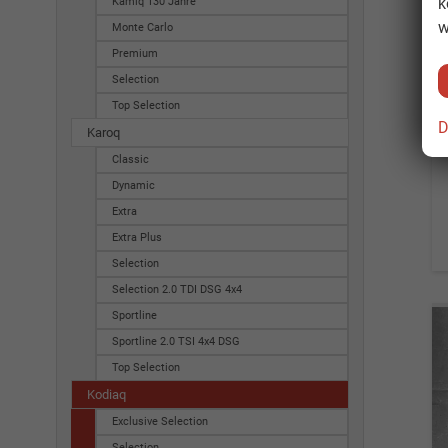
k
Kamiq 130 Jahre
w
Monte Carlo
Premium
Selection
Top Selection
D
Karoq
Classic
Dynamic
Extra
Extra Plus
Selection
Selection 2.0 TDI DSG 4x4
Sportline
Sportline 2.0 TSI 4x4 DSG
Top Selection
Kodiaq
Exclusive Selection
Selection