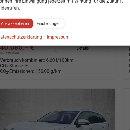
önnen Ihre Einwilligung jederzeit mit Wirkung für die Zukunft
iderrufen.
Alle akzeptieren
Einstellungen
atenschutzerklärung
Impressum
40.085,– €
Details
incl. 19% MwSt.
Verbrauch kombiniert:
6,60 l/100km
CO
-Klasse:
E
2
CO
-Emissionen:
150,00 g/km
2