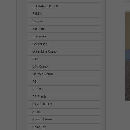
ELEGANCE G-TEC
Edition
Elegance
Essence
Executive
GreenLine
GreenLine Combi
L&K
L&K Combi
Octavia Combi
RS
RS 230
RS Combi
STYLE G-TEC
Scout
Scout Spanien
Selection