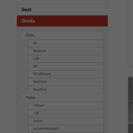
Seat
Skoda
Elroq
60
Essence
L&K
RS
RS Ultimate
Selection
Sportline
Fabia
"Clever"
130
Active
Active Hatchback