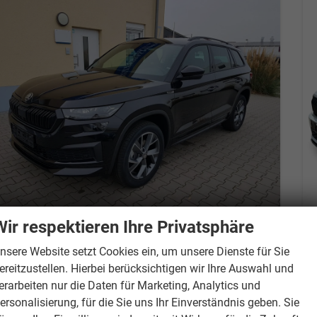
Wir respektieren Ihre Privatsphäre
Skoda Kodiaq
Selection Sitzheizg. Klimaauto LED Tempomat 17"
nsere Website setzt Cookies ein, um unsere Dienste für Sie
unverbindliche Lieferzeit: 6 - 9 Monate
Neuwagen mit Tageszulassung
ereitzustellen. Hierbei berücksichtigen wir Ihre Auswahl und
erarbeiten nur die Daten für Marketing, Analytics und
Fahrzeugnr.
867004
Getriebe
Doppelkupplungsgetriebe (DSG)
ersonalisierung, für die Sie uns Ihr Einverständnis geben. Sie
Kraftstoff
Benzin
Leistung
110 kW (150 PS)