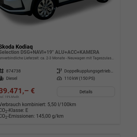
Skoda Kodiaq
Selection DSG+NAVI+19'' ALU+ACC+KAMERA
unverbindliche Lieferzeit: ca. 2-3 Monate
Neuwagen mit Tageszulassung
Fahrzeugnr.
874738
Getriebe
Doppelkupplungsgetriebe (DSG)
Kraftstoff
Diesel
Leistung
110 kW (150 PS)
39.471,– €
Details
incl. 19% MwSt.
Verbrauch kombiniert:
5,50 l/100km
CO
-Klasse:
E
2
CO
-Emissionen:
145,00 g/km
2