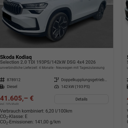
Skoda Kodiaq
Selection 2.0 TDI 193PS/142kW DSG 4x4 2026
unverbindliche Lieferzeit:
4 Monate
Neuwagen mit Tageszulassung
Fahrzeugnr.
878912
Getriebe
Doppelkupplungsgetriebe (DSG)
Kraftstoff
Diesel
Leistung
142 kW (193 PS)
41.605,– €
Details
incl. 19% MwSt.
Verbrauch kombiniert:
6,20 l/100km
CO
-Klasse:
E
2
CO
-Emissionen:
141,00 g/km
2