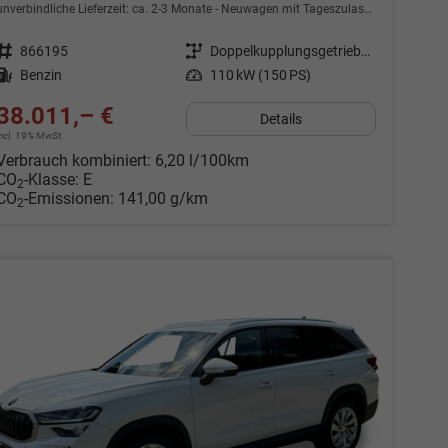
unverbindliche Lieferzeit: ca. 2-3 Monate
Neuwagen mit Tageszulassung
Fahrzeugnr.
866195
Getriebe
Doppelkupplungsgetriebe (DSG)
Kraftstoff
Benzin
Leistung
110 kW (150 PS)
38.011,– €
Details
incl. 19% MwSt.
Verbrauch kombiniert:
6,20 l/100km
CO
-Klasse:
E
2
CO
-Emissionen:
141,00 g/km
2